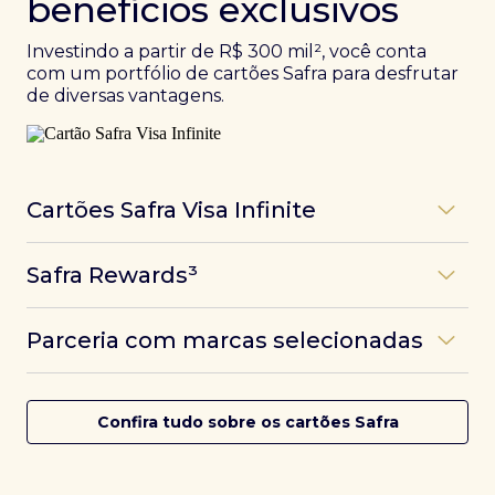
benefícios exclusivos
Investindo a partir de R$ 300 mil², você conta
com um portfólio de cartões Safra para desfrutar
de diversas vantagens.
Cartões Safra Visa Infinite
Os
cartões de crédito Infinite do Safra
unem
Safra Rewards³
experiências refinadas a benefícios únicos, como
até 3 pontos por dólar gasto, além de parcerias e
Programa de pontos dos cartões Safra com uma
benefícios exclusivos da bandeira Visa.
Parceria com marcas selecionadas
das melhores pontuações do mercado.
Com o
Safra Visa Infinite Investor
, você
converte seus investimentos em limite no cartão e
Desfrute de experiências únicas com as parcerias dos
Saiba mais
conta com acesso a mais de 1.400 salas VIP Dragon
cartões Safra.
Confira tudo sobre os cartões Safra
Pass ao redor do mundo.
Saiba mais