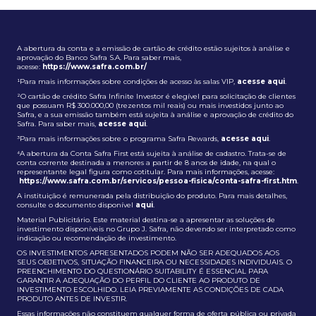
A abertura da conta e a emissão de cartão de crédito estão sujeitos à análise e
aprovação do Banco Safra S.A. Para saber mais,
acesse:
https://www.safra.com.br/
¹Para mais informações sobre condições de acesso às salas VIP,
acesse aqui
.
²O cartão de crédito Safra Infinite Investor é elegível para solicitação de clientes
que possuam R$ 300.000,00 (trezentos mil reais) ou mais investidos junto ao
Safra, e a sua emissão também está sujeita à análise e aprovação de crédito do
Safra. Para saber mais,
acesse aqui
.
³Para mais informações sobre o programa Safra Rewards,
acesse aqui
.
⁴A abertura da Conta Safra First está sujeita à análise de cadastro. Trata-se de
conta corrente destinada a menores a partir de 8 anos de idade, na qual o
representante legal figura como cotitular. Para mais informações, acesse:
https://www.safra.com.br/servicos/pessoa-fisica/conta-safra-first.htm
.
A instituição é remunerada pela distribuição do produto. Para mais detalhes,
consulte o documento disponível
aqui
.
Material Publicitário. Este material destina-se a apresentar as soluções de
investimento disponíveis no Grupo J. Safra, não devendo ser interpretado como
indicação ou recomendação de investimento.
OS INVESTIMENTOS APRESENTADOS PODEM NÃO SER ADEQUADOS AOS
SEUS OBJETIVOS, SITUAÇÃO FINANCEIRA OU NECESSIDADES INDIVIDUAIS. O
PREENCHIMENTO DO QUESTIONÁRIO SUITABILITY É ESSENCIAL PARA
GARANTIR A ADEQUAÇÃO DO PERFIL DO CLIENTE AO PRODUTO DE
INVESTIMENTO ESCOLHIDO. LEIA PREVIAMENTE AS CONDIÇÕES DE CADA
PRODUTO ANTES DE INVESTIR.
Essas informações não constituem qualquer forma de oferta pública ou privada