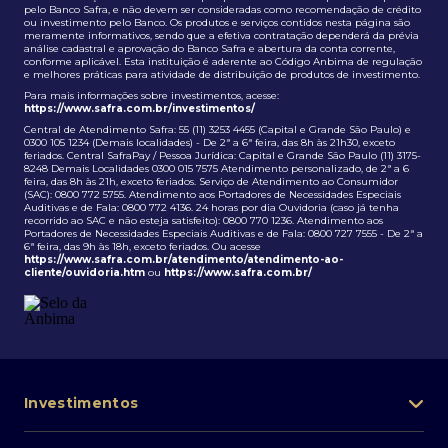
pelo Banco Safra, e não devem ser consideradas como recomendação de crédito
ou investimento pelo Banco. Os produtos e serviços contidos nesta página são
meramente informativos, sendo que a efetiva contratação dependerá da prévia
análise cadastral e aprovação do Banco Safra e abertura da conta corrente,
conforme aplicável. Esta instituição é aderente ao Código Anbima de regulação
e melhores práticas para atividade de distribuição de produtos de investimento.
Para mais informações sobre investimentos, acesse:
https://www.safra.com.br/investimentos/
Central de Atendimento Safra: 55 (11) 3253 4455 (Capital e Grande São Paulo) e
0300 105 1234 (Demais localidades) - De 2ª a 6ª feira, das 8h às 21h30, exceto
feriados. Central SafraPay / Pessoa Jurídica: Capital e Grande São Paulo (11) 3175-
8248 Demais Localidades 0300 015 7575 Atendimento personalizado, de 2ª a 6
feira, das 8h às 21h, exceto feriados. Serviço de Atendimento ao Consumidor
(SAC): 0800 772 5755. Atendimento aos Portadores de Necessidades Especiais
Auditivas e de Fala: 0800 772 4136. 24 horas por dia Ouvidoria (caso já tenha
recorrido ao SAC e não esteja satisfeito): 0800 770 1236. Atendimento aos
Portadores de Necessidades Especiais Auditivas e de Fala: 0800 727 7555 - De 2ª a
6ª feira, das 9h às 18h, exceto feriados. Ou acesse
https://www.safra.com.br/atendimento/atendimento-ao-
cliente/ouvidoria.htm
ou
https://www.safra.com.br/
Investimentos
Portfólio de investimentos