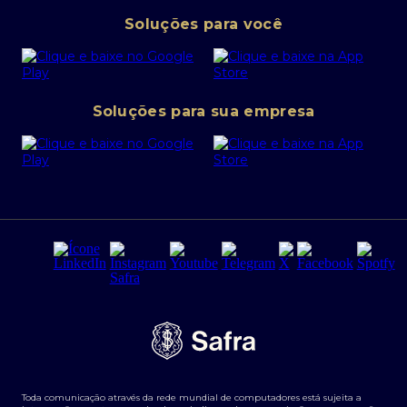
Pessoa Jurídica
Operações Financeiras
Canal de denúncias
Soluções para você
Abra sua conta PJ
Política de Investimentos Pessoais
SafraPay
Política de Segurança Cibernética
Conta corrente PJ
Portal da Privacidade
Soluções para sua empresa
Cartão Safra Empresas
PRSAC
Empréstimo e financiamentos PJ
Regras e Parâmetros de Atuação Banco Safra
Seguros para empresas
Relações com investidores
Derivativos
Remuneração Diferenciada FEE BASED
Agronegócios
Segurança da Informação
Tarifas e serviços Pessoa Física
Termos de Uso
Transparência de remuneração
Guia de Classificação de Natureza Cambial
Toda comunicação através da rede mundial de computadores está sujeita a