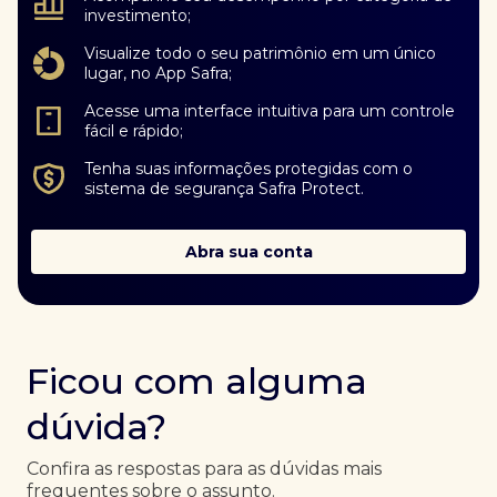
investimento;
Visualize todo o seu patrimônio em um único
lugar, no App Safra;
Acesse uma interface intuitiva para um controle
fácil e rápido;
Tenha suas informações protegidas com o
sistema de segurança Safra Protect.
Abra sua conta
Ficou com alguma
dúvida?
Confira as respostas para as dúvidas mais
frequentes sobre o assunto.