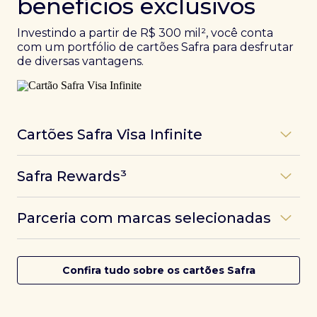
benefícios exclusivos
Investindo a partir de R$ 300 mil², você conta
com um portfólio de cartões Safra para desfrutar
de diversas vantagens.
Cartões Safra Visa Infinite
Os
cartões de crédito Infinite do Safra
unem
Safra Rewards³
experiências refinadas a benefícios únicos, como
até 3 pontos por dólar gasto, além de parcerias e
Programa de pontos dos cartões Safra com uma
benefícios exclusivos da bandeira Visa.
Parceria com marcas selecionadas
das melhores pontuações do mercado.
Com o
Safra Visa Infinite Investor
, você
converte seus investimentos em limite no cartão e
Desfrute de experiências únicas com as parcerias dos
Saiba mais
conta com acesso a mais de 1.400 salas VIP Dragon
cartões Safra.
Confira tudo sobre os cartões Safra
Pass ao redor do mundo.
Saiba mais