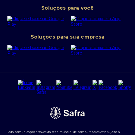
Pessoa Jurídica
Operações Financeiras
Canal de denúncias
Soluções para você
Abra sua conta PJ
Política de Investimentos Pessoais
SafraPay
Política de Segurança Cibernética
Conta corrente PJ
Portal da Privacidade
Soluções para sua empresa
Cartão Safra Empresas
PRSAC
Empréstimo e financiamentos PJ
Regras e Parâmetros de Atuação Banco Safra
Seguros para empresas
Relações com investidores
Derivativos
Remuneração Diferenciada FEE BASED
Agronegócios
Segurança da Informação
Tarifas e serviços Pessoa Física
Termos de Uso
Transparência de remuneração
Guia de Classificação de Natureza Cambial
Toda comunicação através da rede mundial de computadores está sujeita a