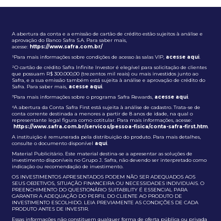
A abertura da conta e a emissão de cartão de crédito estão sujeitos à análise e
aprovação do Banco Safra S.A. Para saber mais,
acesse:
https://www.safra.com.br/
¹Para mais informações sobre condições de acesso às salas VIP,
acesse aqui
.
²O cartão de crédito Safra Infinite Investor é elegível para solicitação de clientes
que possuam R$ 300.000,00 (trezentos mil reais) ou mais investidos junto ao
Safra, e a sua emissão também está sujeita à análise e aprovação de crédito do
Safra. Para saber mais,
acesse aqui
.
³Para mais informações sobre o programa Safra Rewards,
acesse aqui
.
⁴A abertura da Conta Safra First está sujeita à análise de cadastro. Trata-se de
conta corrente destinada a menores a partir de 8 anos de idade, na qual o
representante legal figura como cotitular. Para mais informações, acesse:
https://www.safra.com.br/servicos/pessoa-fisica/conta-safra-first.htm
.
A instituição é remunerada pela distribuição do produto. Para mais detalhes,
consulte o documento disponível
aqui
.
Material Publicitário. Este material destina-se a apresentar as soluções de
investimento disponíveis no Grupo J. Safra, não devendo ser interpretado como
indicação ou recomendação de investimento.
OS INVESTIMENTOS APRESENTADOS PODEM NÃO SER ADEQUADOS AOS
SEUS OBJETIVOS, SITUAÇÃO FINANCEIRA OU NECESSIDADES INDIVIDUAIS. O
PREENCHIMENTO DO QUESTIONÁRIO SUITABILITY É ESSENCIAL PARA
GARANTIR A ADEQUAÇÃO DO PERFIL DO CLIENTE AO PRODUTO DE
INVESTIMENTO ESCOLHIDO. LEIA PREVIAMENTE AS CONDIÇÕES DE CADA
PRODUTO ANTES DE INVESTIR.
Essas informações não constituem qualquer forma de oferta pública ou privada