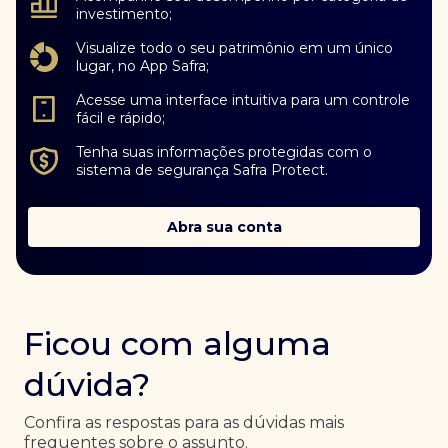
investimento;
Visualize todo o seu patrimônio em um único
lugar, no App Safra;
Acesse uma interface intuitiva para um controle
fácil e rápido;
Tenha suas informações protegidas com o
sistema de segurança Safra Protect.
Abra sua conta
Ficou com alguma
dúvida?
Confira as respostas para as dúvidas mais
frequentes sobre o assunto.