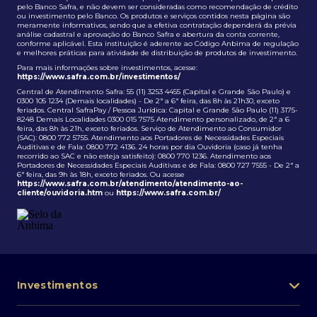
pelo Banco Safra, e não devem ser consideradas como recomendação de crédito
ou investimento pelo Banco. Os produtos e serviços contidos nesta página são
meramente informativos, sendo que a efetiva contratação dependerá da prévia
análise cadastral e aprovação do Banco Safra e abertura da conta corrente,
conforme aplicável. Esta instituição é aderente ao Código Anbima de regulação
e melhores práticas para atividade de distribuição de produtos de investimento.
Para mais informações sobre investimentos, acesse:
https://www.safra.com.br/investimentos/
Central de Atendimento Safra: 55 (11) 3253 4455 (Capital e Grande São Paulo) e
0300 105 1234 (Demais localidades) - De 2ª a 6ª feira, das 8h às 21h30, exceto
feriados. Central SafraPay / Pessoa Jurídica: Capital e Grande São Paulo (11) 3175-
8248 Demais Localidades 0300 015 7575 Atendimento personalizado, de 2ª a 6
feira, das 8h às 21h, exceto feriados. Serviço de Atendimento ao Consumidor
(SAC): 0800 772 5755. Atendimento aos Portadores de Necessidades Especiais
Auditivas e de Fala: 0800 772 4136. 24 horas por dia Ouvidoria (caso já tenha
recorrido ao SAC e não esteja satisfeito): 0800 770 1236. Atendimento aos
Portadores de Necessidades Especiais Auditivas e de Fala: 0800 727 7555 - De 2ª a
6ª feira, das 9h às 18h, exceto feriados. Ou acesse
https://www.safra.com.br/atendimento/atendimento-ao-
cliente/ouvidoria.htm
ou
https://www.safra.com.br/
Investimentos
Portfólio de investimentos