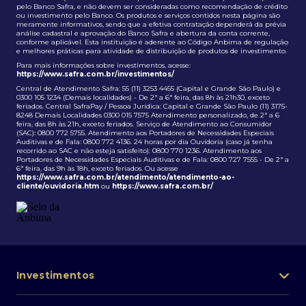
pelo Banco Safra, e não devem ser consideradas como recomendação de crédito
ou investimento pelo Banco. Os produtos e serviços contidos nesta página são
meramente informativos, sendo que a efetiva contratação dependerá da prévia
análise cadastral e aprovação do Banco Safra e abertura da conta corrente,
conforme aplicável. Esta instituição é aderente ao Código Anbima de regulação
e melhores práticas para atividade de distribuição de produtos de investimento.
Para mais informações sobre investimentos, acesse:
https://www.safra.com.br/investimentos/
Central de Atendimento Safra: 55 (11) 3253 4455 (Capital e Grande São Paulo) e
0300 105 1234 (Demais localidades) - De 2ª a 6ª feira, das 8h às 21h30, exceto
feriados. Central SafraPay / Pessoa Jurídica: Capital e Grande São Paulo (11) 3175-
8248 Demais Localidades 0300 015 7575 Atendimento personalizado, de 2ª a 6
feira, das 8h às 21h, exceto feriados. Serviço de Atendimento ao Consumidor
(SAC): 0800 772 5755. Atendimento aos Portadores de Necessidades Especiais
Auditivas e de Fala: 0800 772 4136. 24 horas por dia Ouvidoria (caso já tenha
recorrido ao SAC e não esteja satisfeito): 0800 770 1236. Atendimento aos
Portadores de Necessidades Especiais Auditivas e de Fala: 0800 727 7555 - De 2ª a
6ª feira, das 9h às 18h, exceto feriados. Ou acesse
https://www.safra.com.br/atendimento/atendimento-ao-
cliente/ouvidoria.htm
ou
https://www.safra.com.br/
Investimentos
Portfólio de investimentos