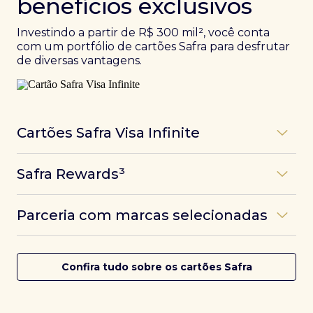
benefícios exclusivos
Investindo a partir de R$ 300 mil², você conta
com um portfólio de cartões Safra para desfrutar
de diversas vantagens.
Cartões Safra Visa Infinite
Os
cartões de crédito Infinite do Safra
unem
Safra Rewards³
experiências refinadas a benefícios únicos, como
até 3 pontos por dólar gasto, além de parcerias e
Programa de pontos dos cartões Safra com uma
benefícios exclusivos da bandeira Visa.
Parceria com marcas selecionadas
das melhores pontuações do mercado.
Com o
Safra Visa Infinite Investor
, você
converte seus investimentos em limite no cartão e
Desfrute de experiências únicas com as parcerias dos
Saiba mais
conta com acesso a mais de 1.400 salas VIP Dragon
cartões Safra.
Confira tudo sobre os cartões Safra
Pass ao redor do mundo.
Saiba mais