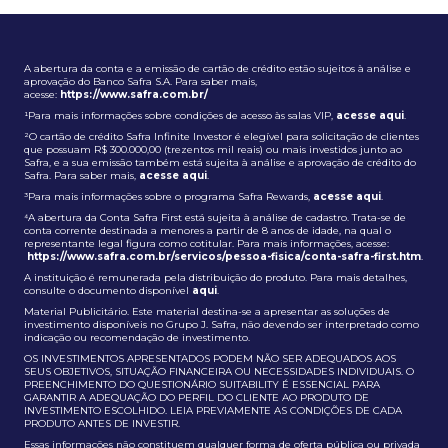
A abertura da conta e a emissão de cartão de crédito estão sujeitos à análise e
aprovação do Banco Safra S.A. Para saber mais,
acesse:
https://www.safra.com.br/
¹Para mais informações sobre condições de acesso às salas VIP,
acesse aqui
.
²O cartão de crédito Safra Infinite Investor é elegível para solicitação de clientes
que possuam R$ 300.000,00 (trezentos mil reais) ou mais investidos junto ao
Safra, e a sua emissão também está sujeita à análise e aprovação de crédito do
Safra. Para saber mais,
acesse aqui
.
³Para mais informações sobre o programa Safra Rewards,
acesse aqui
.
⁴A abertura da Conta Safra First está sujeita à análise de cadastro. Trata-se de
conta corrente destinada a menores a partir de 8 anos de idade, na qual o
representante legal figura como cotitular. Para mais informações, acesse:
https://www.safra.com.br/servicos/pessoa-fisica/conta-safra-first.htm
.
A instituição é remunerada pela distribuição do produto. Para mais detalhes,
consulte o documento disponível
aqui
.
Material Publicitário. Este material destina-se a apresentar as soluções de
investimento disponíveis no Grupo J. Safra, não devendo ser interpretado como
indicação ou recomendação de investimento.
OS INVESTIMENTOS APRESENTADOS PODEM NÃO SER ADEQUADOS AOS
SEUS OBJETIVOS, SITUAÇÃO FINANCEIRA OU NECESSIDADES INDIVIDUAIS. O
PREENCHIMENTO DO QUESTIONÁRIO SUITABILITY É ESSENCIAL PARA
GARANTIR A ADEQUAÇÃO DO PERFIL DO CLIENTE AO PRODUTO DE
INVESTIMENTO ESCOLHIDO. LEIA PREVIAMENTE AS CONDIÇÕES DE CADA
PRODUTO ANTES DE INVESTIR.
Essas informações não constituem qualquer forma de oferta pública ou privada