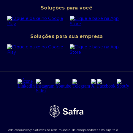
Pessoa Jurídica
Operações Financeiras
Canal de denúncias
Soluções para você
Abra sua conta PJ
Política de Investimentos Pessoais
SafraPay
Política de Segurança Cibernética
Conta corrente PJ
Portal da Privacidade
Soluções para sua empresa
Cartão Safra Empresas
PRSAC
Empréstimo e financiamentos PJ
Regras e Parâmetros de Atuação Banco Safra
Seguros para empresas
Relações com investidores
Derivativos
Remuneração Diferenciada FEE BASED
Agronegócios
Segurança da Informação
Tarifas e serviços Pessoa Física
Termos de Uso
Transparência de remuneração
Guia de Classificação de Natureza Cambial
Toda comunicação através da rede mundial de computadores está sujeita a