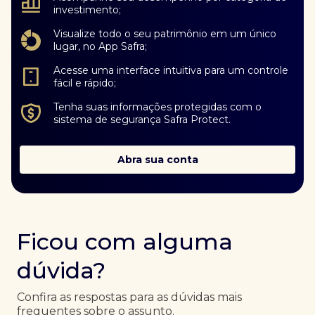
investimento;
Visualize todo o seu patrimônio em um único
lugar, no App Safra;
Acesse uma interface intuitiva para um controle
fácil e rápido;
Tenha suas informações protegidas com o
sistema de segurança Safra Protect.
Abra sua conta
Ficou com alguma
dúvida?
Confira as respostas para as dúvidas mais
frequentes sobre o assunto.