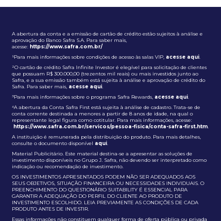
A abertura da conta e a emissão de cartão de crédito estão sujeitos à análise e
aprovação do Banco Safra S.A. Para saber mais,
acesse:
https://www.safra.com.br/
¹Para mais informações sobre condições de acesso às salas VIP,
acesse aqui
.
²O cartão de crédito Safra Infinite Investor é elegível para solicitação de clientes
que possuam R$ 300.000,00 (trezentos mil reais) ou mais investidos junto ao
Safra, e a sua emissão também está sujeita à análise e aprovação de crédito do
Safra. Para saber mais,
acesse aqui
.
³Para mais informações sobre o programa Safra Rewards,
acesse aqui
.
⁴A abertura da Conta Safra First está sujeita à análise de cadastro. Trata-se de
conta corrente destinada a menores a partir de 8 anos de idade, na qual o
representante legal figura como cotitular. Para mais informações, acesse:
https://www.safra.com.br/servicos/pessoa-fisica/conta-safra-first.htm
.
A instituição é remunerada pela distribuição do produto. Para mais detalhes,
consulte o documento disponível
aqui
.
Material Publicitário. Este material destina-se a apresentar as soluções de
investimento disponíveis no Grupo J. Safra, não devendo ser interpretado como
indicação ou recomendação de investimento.
OS INVESTIMENTOS APRESENTADOS PODEM NÃO SER ADEQUADOS AOS
SEUS OBJETIVOS, SITUAÇÃO FINANCEIRA OU NECESSIDADES INDIVIDUAIS. O
PREENCHIMENTO DO QUESTIONÁRIO SUITABILITY É ESSENCIAL PARA
GARANTIR A ADEQUAÇÃO DO PERFIL DO CLIENTE AO PRODUTO DE
INVESTIMENTO ESCOLHIDO. LEIA PREVIAMENTE AS CONDIÇÕES DE CADA
PRODUTO ANTES DE INVESTIR.
Essas informações não constituem qualquer forma de oferta pública ou privada