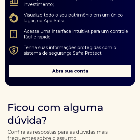
investimento;
Visualize todo o seu patrimônio em um único
lugar, no App Safra;
Acesse uma interface intuitiva para um controle
fácil e rápido;
Tenha suas informações protegidas com o
sistema de segurança Safra Protect.
Abra sua conta
Ficou com alguma
dúvida?
Confira as respostas para as dúvidas mais
frequentes sobre o assunto.