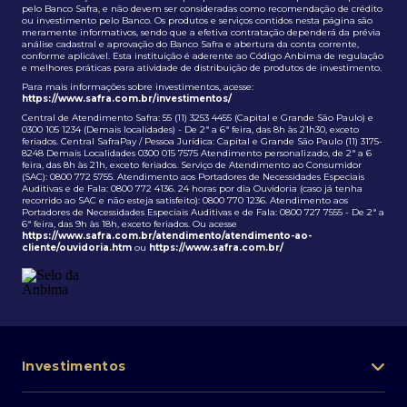
pelo Banco Safra, e não devem ser consideradas como recomendação de crédito
ou investimento pelo Banco. Os produtos e serviços contidos nesta página são
meramente informativos, sendo que a efetiva contratação dependerá da prévia
análise cadastral e aprovação do Banco Safra e abertura da conta corrente,
conforme aplicável. Esta instituição é aderente ao Código Anbima de regulação
e melhores práticas para atividade de distribuição de produtos de investimento.
Para mais informações sobre investimentos, acesse:
https://www.safra.com.br/investimentos/
Central de Atendimento Safra: 55 (11) 3253 4455 (Capital e Grande São Paulo) e
0300 105 1234 (Demais localidades) - De 2ª a 6ª feira, das 8h às 21h30, exceto
feriados. Central SafraPay / Pessoa Jurídica: Capital e Grande São Paulo (11) 3175-
8248 Demais Localidades 0300 015 7575 Atendimento personalizado, de 2ª a 6
feira, das 8h às 21h, exceto feriados. Serviço de Atendimento ao Consumidor
(SAC): 0800 772 5755. Atendimento aos Portadores de Necessidades Especiais
Auditivas e de Fala: 0800 772 4136. 24 horas por dia Ouvidoria (caso já tenha
recorrido ao SAC e não esteja satisfeito): 0800 770 1236. Atendimento aos
Portadores de Necessidades Especiais Auditivas e de Fala: 0800 727 7555 - De 2ª a
6ª feira, das 9h às 18h, exceto feriados. Ou acesse
https://www.safra.com.br/atendimento/atendimento-ao-
cliente/ouvidoria.htm
ou
https://www.safra.com.br/
Investimentos
Portfólio de investimentos