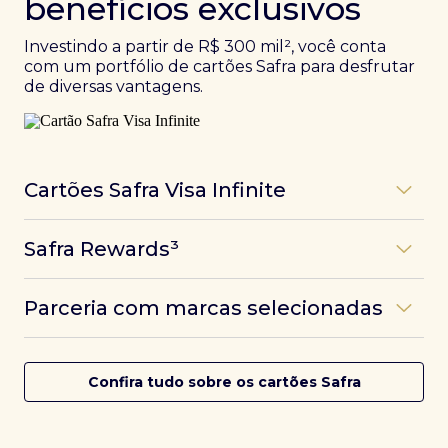
benefícios exclusivos
Investindo a partir de R$ 300 mil², você conta
com um portfólio de cartões Safra para desfrutar
de diversas vantagens.
Cartões Safra Visa Infinite
Os
cartões de crédito Infinite do Safra
unem
Safra Rewards³
experiências refinadas a benefícios únicos, como
até 3 pontos por dólar gasto, além de parcerias e
Programa de pontos dos cartões Safra com uma
benefícios exclusivos da bandeira Visa.
Parceria com marcas selecionadas
das melhores pontuações do mercado.
Com o
Safra Visa Infinite Investor
, você
converte seus investimentos em limite no cartão e
Desfrute de experiências únicas com as parcerias dos
Saiba mais
conta com acesso a mais de 1.400 salas VIP Dragon
cartões Safra.
Confira tudo sobre os cartões Safra
Pass ao redor do mundo.
Saiba mais