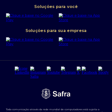
Pessoa Jurídica
Operações Financeiras
Canal de denúncias
Soluções para você
Abra sua conta PJ
Política de Investimentos Pessoais
SafraPay
Política de Segurança Cibernética
Conta corrente PJ
Portal da Privacidade
Soluções para sua empresa
Cartão Safra Empresas
PRSAC
Empréstimo e financiamentos PJ
Regras e Parâmetros de Atuação Banco Safra
Seguros para empresas
Relações com investidores
Derivativos
Remuneração Diferenciada FEE BASED
Agronegócios
Segurança da Informação
Tarifas e serviços Pessoa Física
Termos de Uso
Transparência de remuneração
Guia de Classificação de Natureza Cambial
Toda comunicação através da rede mundial de computadores está sujeita a