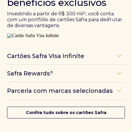
benefícios exclusivos
Investindo a partir de R$ 300 mil², você conta
com um portfólio de cartões Safra para desfrutar
de diversas vantagens.
Cartões Safra Visa Infinite
Os
cartões de crédito Infinite do Safra
unem
Safra Rewards³
experiências refinadas a benefícios únicos, como
até 3 pontos por dólar gasto, além de parcerias e
Programa de pontos dos cartões Safra com uma
benefícios exclusivos da bandeira Visa.
Parceria com marcas selecionadas
das melhores pontuações do mercado.
Com o
Safra Visa Infinite Investor
, você
converte seus investimentos em limite no cartão e
Desfrute de experiências únicas com as parcerias dos
Saiba mais
conta com acesso a mais de 1.400 salas VIP Dragon
cartões Safra.
Confira tudo sobre os cartões Safra
Pass ao redor do mundo.
Saiba mais