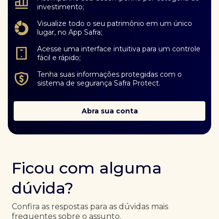
investimento;
Visualize todo o seu patrimônio em um único
lugar, no App Safra;
Acesse uma interface intuitiva para um controle
fácil e rápido;
Tenha suas informações protegidas com o
sistema de segurança Safra Protect.
Abra sua conta
Ficou com alguma
dúvida?
Confira as respostas para as dúvidas mais
frequentes sobre o assunto.