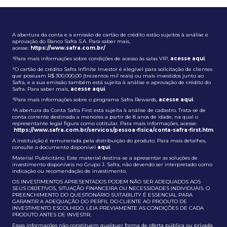
A abertura da conta e a emissão de cartão de crédito estão sujeitos à análise e
aprovação do Banco Safra S.A. Para saber mais,
acesse:
https://www.safra.com.br/
¹Para mais informações sobre condições de acesso às salas VIP,
acesse aqui
.
²O cartão de crédito Safra Infinite Investor é elegível para solicitação de clientes
que possuam R$ 300.000,00 (trezentos mil reais) ou mais investidos junto ao
Safra, e a sua emissão também está sujeita à análise e aprovação de crédito do
Safra. Para saber mais,
acesse aqui
.
³Para mais informações sobre o programa Safra Rewards,
acesse aqui
.
⁴A abertura da Conta Safra First está sujeita à análise de cadastro. Trata-se de
conta corrente destinada a menores a partir de 8 anos de idade, na qual o
representante legal figura como cotitular. Para mais informações, acesse:
https://www.safra.com.br/servicos/pessoa-fisica/conta-safra-first.htm
.
A instituição é remunerada pela distribuição do produto. Para mais detalhes,
consulte o documento disponível
aqui
.
Material Publicitário. Este material destina-se a apresentar as soluções de
investimento disponíveis no Grupo J. Safra, não devendo ser interpretado como
indicação ou recomendação de investimento.
OS INVESTIMENTOS APRESENTADOS PODEM NÃO SER ADEQUADOS AOS
SEUS OBJETIVOS, SITUAÇÃO FINANCEIRA OU NECESSIDADES INDIVIDUAIS. O
PREENCHIMENTO DO QUESTIONÁRIO SUITABILITY É ESSENCIAL PARA
GARANTIR A ADEQUAÇÃO DO PERFIL DO CLIENTE AO PRODUTO DE
INVESTIMENTO ESCOLHIDO. LEIA PREVIAMENTE AS CONDIÇÕES DE CADA
PRODUTO ANTES DE INVESTIR.
Essas informações não constituem qualquer forma de oferta pública ou privada