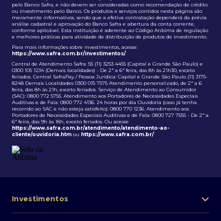
pelo Banco Safra, e não devem ser consideradas como recomendação de crédito
ou investimento pelo Banco. Os produtos e serviços contidos nesta página são
meramente informativos, sendo que a efetiva contratação dependerá da prévia
análise cadastral e aprovação do Banco Safra e abertura da conta corrente,
conforme aplicável. Esta instituição é aderente ao Código Anbima de regulação
e melhores práticas para atividade de distribuição de produtos de investimento.
Para mais informações sobre investimentos, acesse:
https://www.safra.com.br/investimentos/
Central de Atendimento Safra: 55 (11) 3253 4455 (Capital e Grande São Paulo) e
0300 105 1234 (Demais localidades) - De 2ª a 6ª feira, das 8h às 21h30, exceto
feriados. Central SafraPay / Pessoa Jurídica: Capital e Grande São Paulo (11) 3175-
8248 Demais Localidades 0300 015 7575 Atendimento personalizado, de 2ª a 6
feira, das 8h às 21h, exceto feriados. Serviço de Atendimento ao Consumidor
(SAC): 0800 772 5755. Atendimento aos Portadores de Necessidades Especiais
Auditivas e de Fala: 0800 772 4136. 24 horas por dia Ouvidoria (caso já tenha
recorrido ao SAC e não esteja satisfeito): 0800 770 1236. Atendimento aos
Portadores de Necessidades Especiais Auditivas e de Fala: 0800 727 7555 - De 2ª a
6ª feira, das 9h às 18h, exceto feriados. Ou acesse
https://www.safra.com.br/atendimento/atendimento-ao-
cliente/ouvidoria.htm
ou
https://www.safra.com.br/
Investimentos
Portfólio de investimentos