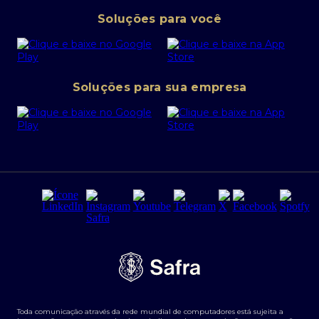
Pessoa Jurídica
Operações Financeiras
Canal de denúncias
Soluções para você
Abra sua conta PJ
Política de Investimentos Pessoais
SafraPay
Política de Segurança Cibernética
Conta corrente PJ
Portal da Privacidade
Soluções para sua empresa
Cartão Safra Empresas
PRSAC
Empréstimo e financiamentos PJ
Regras e Parâmetros de Atuação Banco Safra
Seguros para empresas
Relações com investidores
Derivativos
Remuneração Diferenciada FEE BASED
Agronegócios
Segurança da Informação
Tarifas e serviços Pessoa Física
Termos de Uso
Transparência de remuneração
Guia de Classificação de Natureza Cambial
Toda comunicação através da rede mundial de computadores está sujeita a