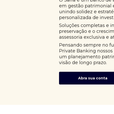
O Safra é um banco de 
em gestão patrimonial
unindo solidez e estrat
personalizada de invest
Soluções completas e i
preservação e o cresci
assessoria exclusiva e 
Pensando sempre no fut
Private Banking nossos
um planejamento patri
visão de longo prazo.
Abra sua conta