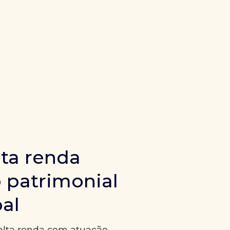
ta renda
 patrimonial
bal