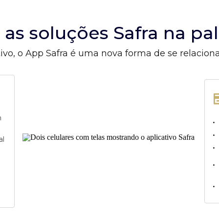
s as soluções Safra na p
ivo, o App Safra é uma nova forma de se relacion
m
•
•
al
•
•
•