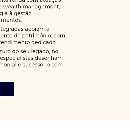
alta renda com atuação
 e wealth management,
égia à gestão
imentos.
ntegradas apoiam a
mento de patrimônio, com
atendimento dedicado.
uro do seu legado, no
 especialistas desenham
monial e sucessório com