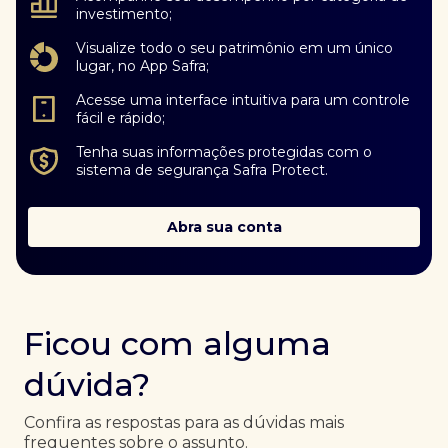
investimento;
Visualize todo o seu patrimônio em um único
lugar, no App Safra;
Acesse uma interface intuitiva para um controle
fácil e rápido;
Tenha suas informações protegidas com o
sistema de segurança Safra Protect.
Abra sua conta
Ficou com alguma
dúvida?
Confira as respostas para as dúvidas mais
frequentes sobre o assunto.