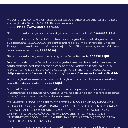
A abertura da conta e a emissão de cartão de crédito estão sujeitos à análise e
aprovação do Banco Safra S.A. Para saber mais,
acesse:
https://www.safra.com.br/
¹Para mais informações sobre condições de acesso às salas VIP,
acesse aqui
.
²O cartão de crédito Safra Infinite Investor é elegível para solicitação de clientes
que possuam R$ 300.000,00 (trezentos mil reais) ou mais investidos junto ao
Safra, e a sua emissão também está sujeita à análise e aprovação de crédito do
Safra. Para saber mais,
acesse aqui
.
³Para mais informações sobre o programa Safra Rewards,
acesse aqui
.
⁴A abertura da Conta Safra First está sujeita à análise de cadastro. Trata-se de
conta corrente destinada a menores a partir de 8 anos de idade, na qual o
representante legal figura como cotitular. Para mais informações, acesse:
https://www.safra.com.br/servicos/pessoa-fisica/conta-safra-first.htm
.
A instituição é remunerada pela distribuição do produto. Para mais detalhes,
consulte o documento disponível
aqui
.
Material Publicitário. Este material destina-se a apresentar as soluções de
investimento disponíveis no Grupo J. Safra, não devendo ser interpretado como
indicação ou recomendação de investimento.
OS INVESTIMENTOS APRESENTADOS PODEM NÃO SER ADEQUADOS AOS
SEUS OBJETIVOS, SITUAÇÃO FINANCEIRA OU NECESSIDADES INDIVIDUAIS. O
PREENCHIMENTO DO QUESTIONÁRIO SUITABILITY É ESSENCIAL PARA
GARANTIR A ADEQUAÇÃO DO PERFIL DO CLIENTE AO PRODUTO DE
INVESTIMENTO ESCOLHIDO. LEIA PREVIAMENTE AS CONDIÇÕES DE CADA
PRODUTO ANTES DE INVESTIR.
Essas informações não constituem qualquer forma de oferta pública ou privada