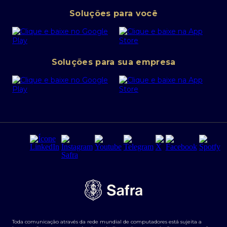
Pessoa Jurídica
Operações Financeiras
Canal de denúncias
Soluções para você
Abra sua conta PJ
Política de Investimentos Pessoais
SafraPay
Política de Segurança Cibernética
Conta corrente PJ
Portal da Privacidade
Soluções para sua empresa
Cartão Safra Empresas
PRSAC
Empréstimo e financiamentos PJ
Regras e Parâmetros de Atuação Banco Safra
Seguros para empresas
Relações com investidores
Derivativos
Remuneração Diferenciada FEE BASED
Agronegócios
Segurança da Informação
Tarifas e serviços Pessoa Física
Termos de Uso
Transparência de remuneração
Guia de Classificação de Natureza Cambial
Toda comunicação através da rede mundial de computadores está sujeita a