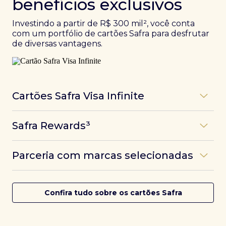
benefícios exclusivos
Investindo a partir de R$ 300 mil², você conta
com um portfólio de cartões Safra para desfrutar
de diversas vantagens.
Cartões Safra Visa Infinite
Os
cartões de crédito Infinite do Safra
unem
Safra Rewards³
experiências refinadas a benefícios únicos, como
até 3 pontos por dólar gasto, além de parcerias e
Programa de pontos dos cartões Safra com uma
benefícios exclusivos da bandeira Visa.
Parceria com marcas selecionadas
das melhores pontuações do mercado.
Com o
Safra Visa Infinite Investor
, você
converte seus investimentos em limite no cartão e
Desfrute de experiências únicas com as parcerias dos
Saiba mais
conta com acesso a mais de 1.400 salas VIP Dragon
cartões Safra.
Confira tudo sobre os cartões Safra
Pass ao redor do mundo.
Saiba mais