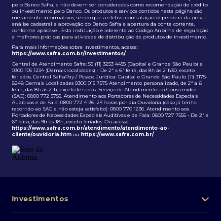
pelo Banco Safra, e não devem ser consideradas como recomendação de crédito
ou investimento pelo Banco. Os produtos e serviços contidos nesta página são
meramente informativos, sendo que a efetiva contratação dependerá da prévia
análise cadastral e aprovação do Banco Safra e abertura da conta corrente,
conforme aplicável. Esta instituição é aderente ao Código Anbima de regulação
e melhores práticas para atividade de distribuição de produtos de investimento.
Para mais informações sobre investimentos, acesse:
https://www.safra.com.br/investimentos/
Central de Atendimento Safra: 55 (11) 3253 4455 (Capital e Grande São Paulo) e
0300 105 1234 (Demais localidades) - De 2ª a 6ª feira, das 8h às 21h30, exceto
feriados. Central SafraPay / Pessoa Jurídica: Capital e Grande São Paulo (11) 3175-
8248 Demais Localidades 0300 015 7575 Atendimento personalizado, de 2ª a 6
feira, das 8h às 21h, exceto feriados. Serviço de Atendimento ao Consumidor
(SAC): 0800 772 5755. Atendimento aos Portadores de Necessidades Especiais
Auditivas e de Fala: 0800 772 4136. 24 horas por dia Ouvidoria (caso já tenha
recorrido ao SAC e não esteja satisfeito): 0800 770 1236. Atendimento aos
Portadores de Necessidades Especiais Auditivas e de Fala: 0800 727 7555 - De 2ª a
6ª feira, das 9h às 18h, exceto feriados. Ou acesse
https://www.safra.com.br/atendimento/atendimento-ao-
cliente/ouvidoria.htm
ou
https://www.safra.com.br/
Investimentos
Portfólio de investimentos