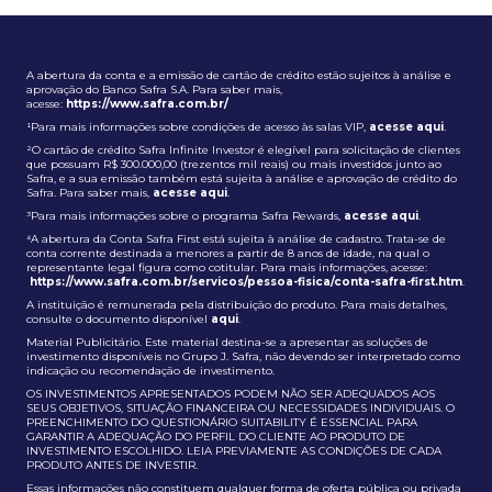
A abertura da conta e a emissão de cartão de crédito estão sujeitos à análise e
aprovação do Banco Safra S.A. Para saber mais,
acesse:
https://www.safra.com.br/
¹Para mais informações sobre condições de acesso às salas VIP,
acesse aqui
.
²O cartão de crédito Safra Infinite Investor é elegível para solicitação de clientes
que possuam R$ 300.000,00 (trezentos mil reais) ou mais investidos junto ao
Safra, e a sua emissão também está sujeita à análise e aprovação de crédito do
Safra. Para saber mais,
acesse aqui
.
³Para mais informações sobre o programa Safra Rewards,
acesse aqui
.
⁴A abertura da Conta Safra First está sujeita à análise de cadastro. Trata-se de
conta corrente destinada a menores a partir de 8 anos de idade, na qual o
representante legal figura como cotitular. Para mais informações, acesse:
https://www.safra.com.br/servicos/pessoa-fisica/conta-safra-first.htm
.
A instituição é remunerada pela distribuição do produto. Para mais detalhes,
consulte o documento disponível
aqui
.
Material Publicitário. Este material destina-se a apresentar as soluções de
investimento disponíveis no Grupo J. Safra, não devendo ser interpretado como
indicação ou recomendação de investimento.
OS INVESTIMENTOS APRESENTADOS PODEM NÃO SER ADEQUADOS AOS
SEUS OBJETIVOS, SITUAÇÃO FINANCEIRA OU NECESSIDADES INDIVIDUAIS. O
PREENCHIMENTO DO QUESTIONÁRIO SUITABILITY É ESSENCIAL PARA
GARANTIR A ADEQUAÇÃO DO PERFIL DO CLIENTE AO PRODUTO DE
INVESTIMENTO ESCOLHIDO. LEIA PREVIAMENTE AS CONDIÇÕES DE CADA
PRODUTO ANTES DE INVESTIR.
Essas informações não constituem qualquer forma de oferta pública ou privada