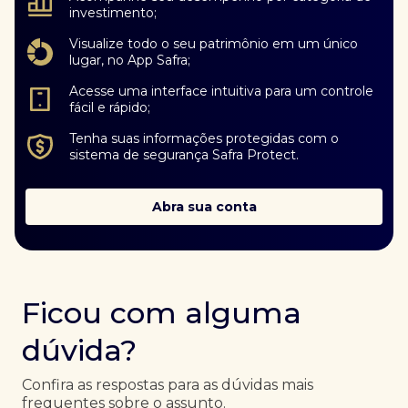
investimento;
Visualize todo o seu patrimônio em um único
lugar, no App Safra;
Acesse uma interface intuitiva para um controle
fácil e rápido;
Tenha suas informações protegidas com o
sistema de segurança Safra Protect.
Abra sua conta
Ficou com alguma
dúvida?
Confira as respostas para as dúvidas mais
frequentes sobre o assunto.