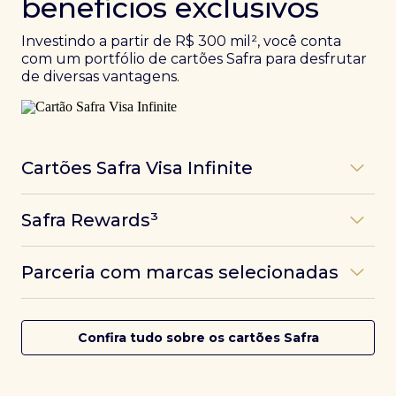
benefícios exclusivos
Investindo a partir de R$ 300 mil², você conta
com um portfólio de cartões Safra para desfrutar
de diversas vantagens.
Cartões Safra Visa Infinite
Os
cartões de crédito Infinite do Safra
unem
Safra Rewards³
experiências refinadas a benefícios únicos, como
até 3 pontos por dólar gasto, além de parcerias e
Programa de pontos dos cartões Safra com uma
benefícios exclusivos da bandeira Visa.
Parceria com marcas selecionadas
das melhores pontuações do mercado.
Com o
Safra Visa Infinite Investor
, você
converte seus investimentos em limite no cartão e
Desfrute de experiências únicas com as parcerias dos
Saiba mais
conta com acesso a mais de 1.400 salas VIP Dragon
cartões Safra.
Confira tudo sobre os cartões Safra
Pass ao redor do mundo.
Saiba mais