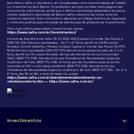
pelo Banco Safra, e não devem ser consideradas como recomendação de crédito
ou investimento pelo Banco. Os produtos e serviços contidos nesta página são
meramente informativos, sendo que a efetiva contratação dependerá da prévia
análise cadastral e aprovação do Banco Safra e abertura da conta corrente,
conforme aplicável. Esta instituição é aderente ao Código Anbima de regulação
e melhores práticas para atividade de distribuição de produtos de investimento.
Para mais informações sobre investimentos, acesse:
https://www.safra.com.br/investimentos/
Central de Atendimento Safra: 55 (11) 3253 4455 (Capital e Grande São Paulo) e
0300 105 1234 (Demais localidades) - De 2ª a 6ª feira, das 8h às 21h30, exceto
feriados. Central SafraPay / Pessoa Jurídica: Capital e Grande São Paulo (11) 3175-
8248 Demais Localidades 0300 015 7575 Atendimento personalizado, de 2ª a 6
feira, das 8h às 21h, exceto feriados. Serviço de Atendimento ao Consumidor
(SAC): 0800 772 5755. Atendimento aos Portadores de Necessidades Especiais
Auditivas e de Fala: 0800 772 4136. 24 horas por dia Ouvidoria (caso já tenha
recorrido ao SAC e não esteja satisfeito): 0800 770 1236. Atendimento aos
Portadores de Necessidades Especiais Auditivas e de Fala: 0800 727 7555 - De 2ª a
6ª feira, das 9h às 18h, exceto feriados. Ou acesse
https://www.safra.com.br/atendimento/atendimento-ao-
cliente/ouvidoria.htm
ou
https://www.safra.com.br/
Investimentos
Portfólio de investimentos