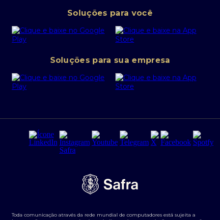
Pessoa Jurídica
Operações Financeiras
Canal de denúncias
Soluções para você
Abra sua conta PJ
Política de Investimentos Pessoais
SafraPay
Política de Segurança Cibernética
Conta corrente PJ
Portal da Privacidade
Soluções para sua empresa
Cartão Safra Empresas
PRSAC
Empréstimo e financiamentos PJ
Regras e Parâmetros de Atuação Banco Safra
Seguros para empresas
Relações com investidores
Derivativos
Remuneração Diferenciada FEE BASED
Agronegócios
Segurança da Informação
Tarifas e serviços Pessoa Física
Termos de Uso
Transparência de remuneração
Guia de Classificação de Natureza Cambial
Toda comunicação através da rede mundial de computadores está sujeita a