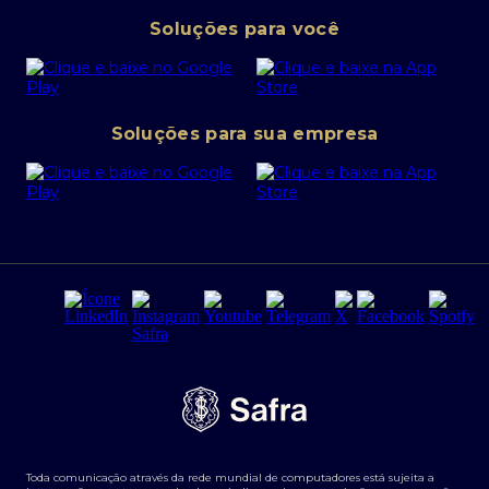
Pessoa Jurídica
Operações Financeiras
Canal de denúncias
Soluções para você
Abra sua conta PJ
Política de Investimentos Pessoais
SafraPay
Política de Segurança Cibernética
Conta corrente PJ
Portal da Privacidade
Soluções para sua empresa
Cartão Safra Empresas
PRSAC
Empréstimo e financiamentos PJ
Regras e Parâmetros de Atuação Banco Safra
Seguros para empresas
Relações com investidores
Derivativos
Remuneração Diferenciada FEE BASED
Agronegócios
Segurança da Informação
Tarifas e serviços Pessoa Física
Termos de Uso
Transparência de remuneração
Guia de Classificação de Natureza Cambial
Toda comunicação através da rede mundial de computadores está sujeita a