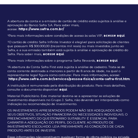
A abertura da conta e a emissão de cartão de crédito estão sujeitos à análise e
aprovação do Banco Safra S.A. Para saber mais,
acesse:
https://www.safra.com.br/
¹Para mais informações sobre condições de acesso às salas VIP,
acesse aqui
.
²O cartão de crédito Safra Infinite Investor é elegível para solicitação de clientes
que possuam R$ 300.000,00 (trezentos mil reais) ou mais investidos junto ao
Safra, e a sua emissão também está sujeita à análise e aprovação de crédito do
Safra. Para saber mais,
acesse aqui
.
³Para mais informações sobre o programa Safra Rewards,
acesse aqui
.
⁴A abertura da Conta Safra First está sujeita à análise de cadastro. Trata-se de
conta corrente destinada a menores a partir de 8 anos de idade, na qual o
representante legal figura como cotitular. Para mais informações, acesse:
https://www.safra.com.br/servicos/pessoa-fisica/conta-safra-first.htm
.
A instituição é remunerada pela distribuição do produto. Para mais detalhes,
consulte o documento disponível
aqui
.
Material Publicitário. Este material destina-se a apresentar as soluções de
investimento disponíveis no Grupo J. Safra, não devendo ser interpretado como
indicação ou recomendação de investimento.
OS INVESTIMENTOS APRESENTADOS PODEM NÃO SER ADEQUADOS AOS
SEUS OBJETIVOS, SITUAÇÃO FINANCEIRA OU NECESSIDADES INDIVIDUAIS. O
PREENCHIMENTO DO QUESTIONÁRIO SUITABILITY É ESSENCIAL PARA
GARANTIR A ADEQUAÇÃO DO PERFIL DO CLIENTE AO PRODUTO DE
INVESTIMENTO ESCOLHIDO. LEIA PREVIAMENTE AS CONDIÇÕES DE CADA
PRODUTO ANTES DE INVESTIR.
Essas informações não constituem qualquer forma de oferta pública ou privada