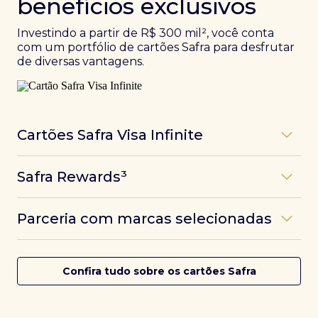
benefícios exclusivos
Investindo a partir de R$ 300 mil², você conta
com um portfólio de cartões Safra para desfrutar
de diversas vantagens.
Cartões Safra Visa Infinite
Os
cartões de crédito Infinite do Safra
unem
Safra Rewards³
experiências refinadas a benefícios únicos, como
até 3 pontos por dólar gasto, além de parcerias e
Programa de pontos dos cartões Safra com uma
benefícios exclusivos da bandeira Visa.
Parceria com marcas selecionadas
das melhores pontuações do mercado.
Com o
Safra Visa Infinite Investor
, você
converte seus investimentos em limite no cartão e
Desfrute de experiências únicas com as parcerias dos
Saiba mais
conta com acesso a mais de 1.400 salas VIP Dragon
cartões Safra.
Confira tudo sobre os cartões Safra
Pass ao redor do mundo.
Saiba mais