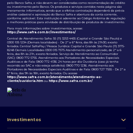
pelo Banco Safra, e não devem ser consideradas como recomendação de crédito
ou investimento pelo Banco. Os produtos e serviços contidos nesta página são
meramente informativos, sendo que a efetiva contratação dependerá da prévia
análise cadastral e aprovação do Banco Safra e abertura da conta corrente,
conforme aplicável. Esta instituição é aderente ao Código Anbima de regulação
e melhores práticas para atividade de distribuição de produtos de investimento.
Para mais informações sobre investimentos, acesse:
https://www.safra.com.br/investimentos/
Central de Atendimento Safra: 55 (11) 3253 4455 (Capital e Grande São Paulo) e
0300 105 1234 (Demais localidades) - De 2ª a 6ª feira, das 8h às 21h30, exceto
feriados. Central SafraPay / Pessoa Jurídica: Capital e Grande São Paulo (11) 3175-
8248 Demais Localidades 0300 015 7575 Atendimento personalizado, de 2ª a 6
feira, das 8h às 21h, exceto feriados. Serviço de Atendimento ao Consumidor
(SAC): 0800 772 5755. Atendimento aos Portadores de Necessidades Especiais
Auditivas e de Fala: 0800 772 4136. 24 horas por dia Ouvidoria (caso já tenha
recorrido ao SAC e não esteja satisfeito): 0800 770 1236. Atendimento aos
Portadores de Necessidades Especiais Auditivas e de Fala: 0800 727 7555 - De 2ª a
6ª feira, das 9h às 18h, exceto feriados. Ou acesse
https://www.safra.com.br/atendimento/atendimento-ao-
cliente/ouvidoria.htm
ou
https://www.safra.com.br/
Investimentos
Portfólio de investimentos