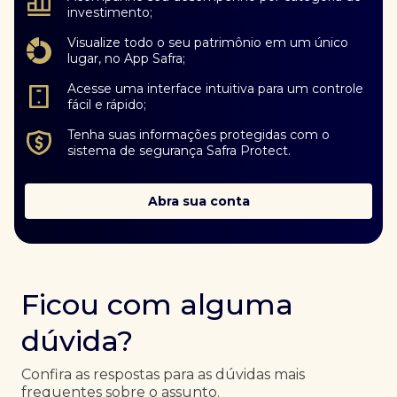
investimento;
Visualize todo o seu patrimônio em um único
lugar, no App Safra;
Acesse uma interface intuitiva para um controle
fácil e rápido;
Tenha suas informações protegidas com o
sistema de segurança Safra Protect.
Abra sua conta
Ficou com alguma
dúvida?
Confira as respostas para as dúvidas mais
frequentes sobre o assunto.