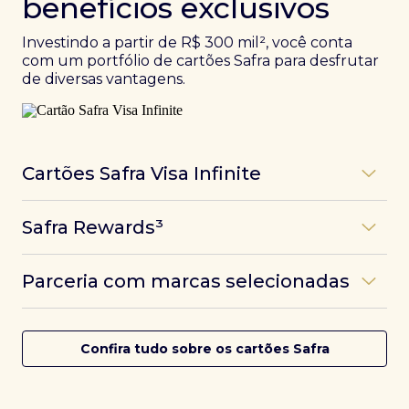
benefícios exclusivos
Investindo a partir de R$ 300 mil², você conta
com um portfólio de cartões Safra para desfrutar
de diversas vantagens.
Cartões Safra Visa Infinite
Os
cartões de crédito Infinite do Safra
unem
Safra Rewards³
experiências refinadas a benefícios únicos, como
até 3 pontos por dólar gasto, além de parcerias e
Programa de pontos dos cartões Safra com uma
benefícios exclusivos da bandeira Visa.
Parceria com marcas selecionadas
das melhores pontuações do mercado.
Com o
Safra Visa Infinite Investor
, você
converte seus investimentos em limite no cartão e
Desfrute de experiências únicas com as parcerias dos
Saiba mais
conta com acesso a mais de 1.400 salas VIP Dragon
cartões Safra.
Confira tudo sobre os cartões Safra
Pass ao redor do mundo.
Saiba mais