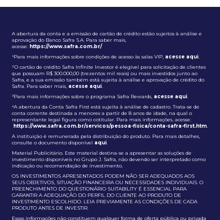
A abertura da conta e a emissão de cartão de crédito estão sujeitos à análise e
aprovação do Banco Safra S.A. Para saber mais,
acesse:
https://www.safra.com.br/
¹Para mais informações sobre condições de acesso às salas VIP,
acesse aqui
.
²O cartão de crédito Safra Infinite Investor é elegível para solicitação de clientes
que possuam R$ 300.000,00 (trezentos mil reais) ou mais investidos junto ao
Safra, e a sua emissão também está sujeita à análise e aprovação de crédito do
Safra. Para saber mais,
acesse aqui
.
³Para mais informações sobre o programa Safra Rewards,
acesse aqui
.
⁴A abertura da Conta Safra First está sujeita à análise de cadastro. Trata-se de
conta corrente destinada a menores a partir de 8 anos de idade, na qual o
representante legal figura como cotitular. Para mais informações, acesse:
https://www.safra.com.br/servicos/pessoa-fisica/conta-safra-first.htm
.
A instituição é remunerada pela distribuição do produto. Para mais detalhes,
consulte o documento disponível
aqui
.
Material Publicitário. Este material destina-se a apresentar as soluções de
investimento disponíveis no Grupo J. Safra, não devendo ser interpretado como
indicação ou recomendação de investimento.
OS INVESTIMENTOS APRESENTADOS PODEM NÃO SER ADEQUADOS AOS
SEUS OBJETIVOS, SITUAÇÃO FINANCEIRA OU NECESSIDADES INDIVIDUAIS. O
PREENCHIMENTO DO QUESTIONÁRIO SUITABILITY É ESSENCIAL PARA
GARANTIR A ADEQUAÇÃO DO PERFIL DO CLIENTE AO PRODUTO DE
INVESTIMENTO ESCOLHIDO. LEIA PREVIAMENTE AS CONDIÇÕES DE CADA
PRODUTO ANTES DE INVESTIR.
Essas informações não constituem qualquer forma de oferta pública ou privada