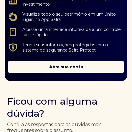
investimento;
Visualize todo o seu patrimônio em um único
lugar, no App Safra;
Acesse uma interface intuitiva para um controle
fácil e rápido;
Tenha suas informações protegidas com o
sistema de segurança Safra Protect.
Abra sua conta
Ficou com alguma
dúvida?
Confira as respostas para as dúvidas mais
frequentes sobre o assunto.