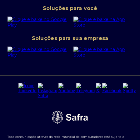
Pessoa Jurídica
Operações Financeiras
Canal de denúncias
Soluções para você
Abra sua conta PJ
Política de Investimentos Pessoais
SafraPay
Política de Segurança Cibernética
Conta corrente PJ
Portal da Privacidade
Soluções para sua empresa
Cartão Safra Empresas
PRSAC
Empréstimo e financiamentos PJ
Regras e Parâmetros de Atuação Banco Safra
Seguros para empresas
Relações com investidores
Derivativos
Remuneração Diferenciada FEE BASED
Agronegócios
Segurança da Informação
Tarifas e serviços Pessoa Física
Termos de Uso
Transparência de remuneração
Guia de Classificação de Natureza Cambial
Toda comunicação através da rede mundial de computadores está sujeita a