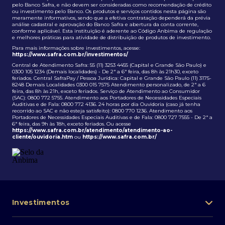
pelo Banco Safra, e não devem ser consideradas como recomendação de crédito
ou investimento pelo Banco. Os produtos e serviços contidos nesta página são
meramente informativos, sendo que a efetiva contratação dependerá da prévia
análise cadastral e aprovação do Banco Safra e abertura da conta corrente,
conforme aplicável. Esta instituição é aderente ao Código Anbima de regulação
e melhores práticas para atividade de distribuição de produtos de investimento.
Para mais informações sobre investimentos, acesse:
https://www.safra.com.br/investimentos/
Central de Atendimento Safra: 55 (11) 3253 4455 (Capital e Grande São Paulo) e
0300 105 1234 (Demais localidades) - De 2ª a 6ª feira, das 8h às 21h30, exceto
feriados. Central SafraPay / Pessoa Jurídica: Capital e Grande São Paulo (11) 3175-
8248 Demais Localidades 0300 015 7575 Atendimento personalizado, de 2ª a 6
feira, das 8h às 21h, exceto feriados. Serviço de Atendimento ao Consumidor
(SAC): 0800 772 5755. Atendimento aos Portadores de Necessidades Especiais
Auditivas e de Fala: 0800 772 4136. 24 horas por dia Ouvidoria (caso já tenha
recorrido ao SAC e não esteja satisfeito): 0800 770 1236. Atendimento aos
Portadores de Necessidades Especiais Auditivas e de Fala: 0800 727 7555 - De 2ª a
6ª feira, das 9h às 18h, exceto feriados. Ou acesse
https://www.safra.com.br/atendimento/atendimento-ao-
cliente/ouvidoria.htm
ou
https://www.safra.com.br/
Investimentos
Portfólio de investimentos