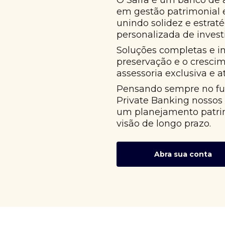
O Safra é um banco de 
em gestão patrimonial
unindo solidez e estrat
personalizada de invest
Soluções completas e i
preservação e o cresci
assessoria exclusiva e 
Pensando sempre no fut
Private Banking nossos
um planejamento patri
visão de longo prazo.
Abra sua conta