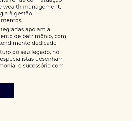
alta renda com atuação
 e wealth management,
égia à gestão
imentos.
ntegradas apoiam a
mento de patrimônio, com
atendimento dedicado.
uro do seu legado, no
 especialistas desenham
monial e sucessório com