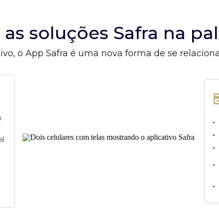
s as soluções Safra na p
ivo, o App Safra é uma nova forma de se relacion
m
•
•
al
•
•
•