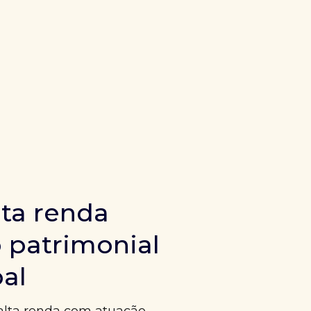
ta renda
 patrimonial
bal