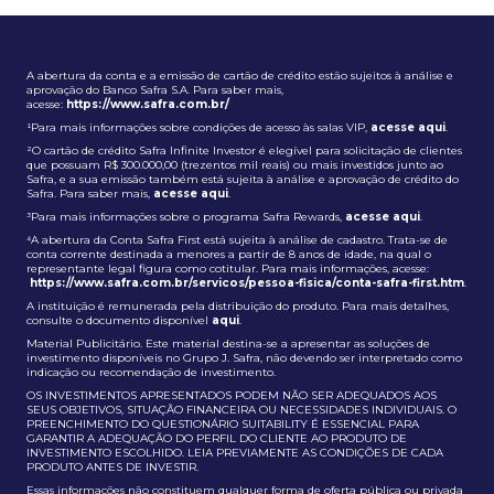
A abertura da conta e a emissão de cartão de crédito estão sujeitos à análise e
aprovação do Banco Safra S.A. Para saber mais,
acesse:
https://www.safra.com.br/
¹Para mais informações sobre condições de acesso às salas VIP,
acesse aqui
.
²O cartão de crédito Safra Infinite Investor é elegível para solicitação de clientes
que possuam R$ 300.000,00 (trezentos mil reais) ou mais investidos junto ao
Safra, e a sua emissão também está sujeita à análise e aprovação de crédito do
Safra. Para saber mais,
acesse aqui
.
³Para mais informações sobre o programa Safra Rewards,
acesse aqui
.
⁴A abertura da Conta Safra First está sujeita à análise de cadastro. Trata-se de
conta corrente destinada a menores a partir de 8 anos de idade, na qual o
representante legal figura como cotitular. Para mais informações, acesse:
https://www.safra.com.br/servicos/pessoa-fisica/conta-safra-first.htm
.
A instituição é remunerada pela distribuição do produto. Para mais detalhes,
consulte o documento disponível
aqui
.
Material Publicitário. Este material destina-se a apresentar as soluções de
investimento disponíveis no Grupo J. Safra, não devendo ser interpretado como
indicação ou recomendação de investimento.
OS INVESTIMENTOS APRESENTADOS PODEM NÃO SER ADEQUADOS AOS
SEUS OBJETIVOS, SITUAÇÃO FINANCEIRA OU NECESSIDADES INDIVIDUAIS. O
PREENCHIMENTO DO QUESTIONÁRIO SUITABILITY É ESSENCIAL PARA
GARANTIR A ADEQUAÇÃO DO PERFIL DO CLIENTE AO PRODUTO DE
INVESTIMENTO ESCOLHIDO. LEIA PREVIAMENTE AS CONDIÇÕES DE CADA
PRODUTO ANTES DE INVESTIR.
Essas informações não constituem qualquer forma de oferta pública ou privada