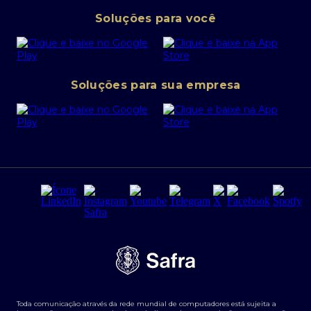
Pessoa Jurídica
Operações Financeiras
Canal de denúncias
Soluções para você
Abra sua conta PJ
Política de Investimentos Pessoais
SafraPay
Política de Segurança Cibernética
Conta corrente PJ
Portal da Privacidade
Soluções para sua empresa
Cartão Safra Empresas
PRSAC
Empréstimo e financiamentos PJ
Regras e Parâmetros de Atuação Banco Safra
Seguros para empresas
Relações com investidores
Derivativos
Remuneração Diferenciada FEE BASED
Agronegócios
Segurança da Informação
Tarifas e serviços Pessoa Física
Termos de Uso
Transparência de remuneração
Guia de Classificação de Natureza Cambial
Toda comunicação através da rede mundial de computadores está sujeita a