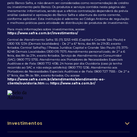
pelo Banco Safra, e não devem ser consideradas como recomendação de crédito
ou investimento pelo Banco. Os produtos e serviços contidos nesta página são
meramente informativos, sendo que a efetiva contratação dependerá da prévia
análise cadastral e aprovação do Banco Safra e abertura da conta corrente,
conforme aplicável. Esta instituição é aderente ao Código Anbima de regulação
e melhores práticas para atividade de distribuição de produtos de investimento.
Para mais informações sobre investimentos, acesse:
https://www.safra.com.br/investimentos/
Central de Atendimento Safra: 55 (11) 3253 4455 (Capital e Grande São Paulo) e
0300 105 1234 (Demais localidades) - De 2ª a 6ª feira, das 8h às 21h30, exceto
feriados. Central SafraPay / Pessoa Jurídica: Capital e Grande São Paulo (11) 3175-
8248 Demais Localidades 0300 015 7575 Atendimento personalizado, de 2ª a 6
feira, das 8h às 21h, exceto feriados. Serviço de Atendimento ao Consumidor
(SAC): 0800 772 5755. Atendimento aos Portadores de Necessidades Especiais
Auditivas e de Fala: 0800 772 4136. 24 horas por dia Ouvidoria (caso já tenha
recorrido ao SAC e não esteja satisfeito): 0800 770 1236. Atendimento aos
Portadores de Necessidades Especiais Auditivas e de Fala: 0800 727 7555 - De 2ª a
6ª feira, das 9h às 18h, exceto feriados. Ou acesse
https://www.safra.com.br/atendimento/atendimento-ao-
cliente/ouvidoria.htm
ou
https://www.safra.com.br/
Investimentos
Portfólio de investimentos