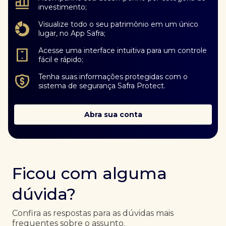
investimento;
Visualize todo o seu patrimônio em um único
lugar, no App Safra;
Acesse uma interface intuitiva para um controle
fácil e rápido;
Tenha suas informações protegidas com o
sistema de segurança Safra Protect.
Abra sua conta
Ficou com alguma
dúvida?
Confira as respostas para as dúvidas mais
frequentes sobre o assunto.