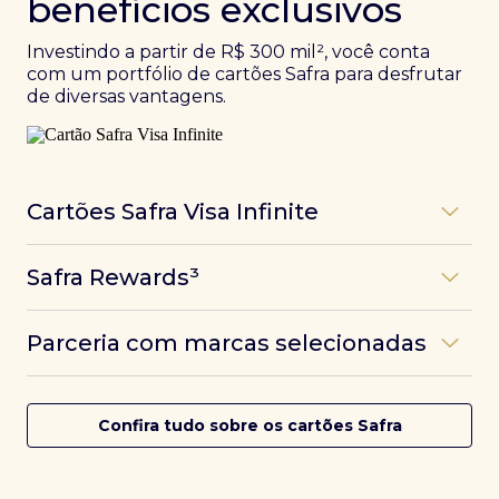
benefícios exclusivos
Investindo a partir de R$ 300 mil², você conta
com um portfólio de cartões Safra para desfrutar
de diversas vantagens.
Cartões Safra Visa Infinite
Os
cartões de crédito Infinite do Safra
unem
Safra Rewards³
experiências refinadas a benefícios únicos, como
até 3 pontos por dólar gasto, além de parcerias e
Programa de pontos dos cartões Safra com uma
benefícios exclusivos da bandeira Visa.
Parceria com marcas selecionadas
das melhores pontuações do mercado.
Com o
Safra Visa Infinite Investor
, você
converte seus investimentos em limite no cartão e
Desfrute de experiências únicas com as parcerias dos
Saiba mais
conta com acesso a mais de 1.400 salas VIP Dragon
cartões Safra.
Confira tudo sobre os cartões Safra
Pass ao redor do mundo.
Saiba mais