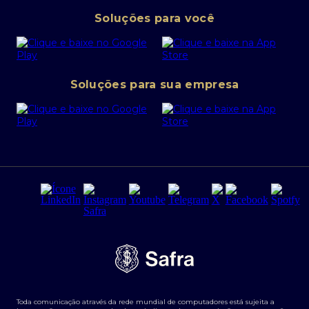
Pessoa Jurídica
Operações Financeiras
Canal de denúncias
Soluções para você
Abra sua conta PJ
Política de Investimentos Pessoais
SafraPay
Política de Segurança Cibernética
Conta corrente PJ
Portal da Privacidade
Soluções para sua empresa
Cartão Safra Empresas
PRSAC
Empréstimo e financiamentos PJ
Regras e Parâmetros de Atuação Banco Safra
Seguros para empresas
Relações com investidores
Derivativos
Remuneração Diferenciada FEE BASED
Agronegócios
Segurança da Informação
Tarifas e serviços Pessoa Física
Termos de Uso
Transparência de remuneração
Guia de Classificação de Natureza Cambial
Toda comunicação através da rede mundial de computadores está sujeita a