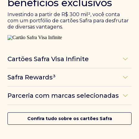
benefícios exclusivos
Investindo a partir de R$ 300 mil², você conta
com um portfólio de cartões Safra para desfrutar
de diversas vantagens.
Cartões Safra Visa Infinite
Os
cartões de crédito Infinite do Safra
unem
Safra Rewards³
experiências refinadas a benefícios únicos, como
até 3 pontos por dólar gasto, além de parcerias e
Programa de pontos dos cartões Safra com uma
benefícios exclusivos da bandeira Visa.
Parceria com marcas selecionadas
das melhores pontuações do mercado.
Com o
Safra Visa Infinite Investor
, você
converte seus investimentos em limite no cartão e
Desfrute de experiências únicas com as parcerias dos
Saiba mais
conta com acesso a mais de 1.400 salas VIP Dragon
cartões Safra.
Confira tudo sobre os cartões Safra
Pass ao redor do mundo.
Saiba mais