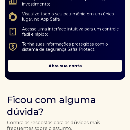
investimento;
Visualize todo o seu patrimônio em um único
lugar, no App Safra;
Acesse uma interface intuitiva para um controle
fácil e rápido;
Tenha suas informações protegidas com o
sistema de segurança Safra Protect.
Abra sua conta
Ficou com alguma
dúvida?
Confira as respostas para as dúvidas mais
frequentes sobre o assunto.