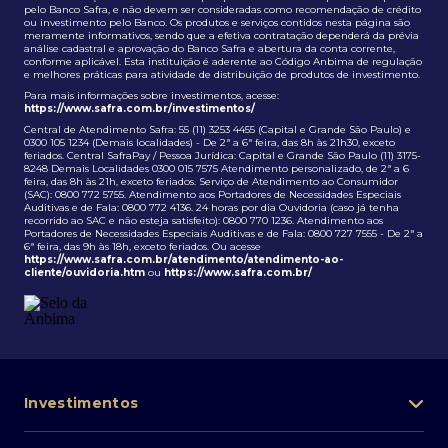
pelo Banco Safra, e não devem ser consideradas como recomendação de crédito
ou investimento pelo Banco. Os produtos e serviços contidos nesta página são
meramente informativos, sendo que a efetiva contratação dependerá da prévia
análise cadastral e aprovação do Banco Safra e abertura da conta corrente,
conforme aplicável. Esta instituição é aderente ao Código Anbima de regulação
e melhores práticas para atividade de distribuição de produtos de investimento.
Para mais informações sobre investimentos, acesse:
https://www.safra.com.br/investimentos/
Central de Atendimento Safra: 55 (11) 3253 4455 (Capital e Grande São Paulo) e
0300 105 1234 (Demais localidades) - De 2ª a 6ª feira, das 8h às 21h30, exceto
feriados. Central SafraPay / Pessoa Jurídica: Capital e Grande São Paulo (11) 3175-
8248 Demais Localidades 0300 015 7575 Atendimento personalizado, de 2ª a 6
feira, das 8h às 21h, exceto feriados. Serviço de Atendimento ao Consumidor
(SAC): 0800 772 5755. Atendimento aos Portadores de Necessidades Especiais
Auditivas e de Fala: 0800 772 4136. 24 horas por dia Ouvidoria (caso já tenha
recorrido ao SAC e não esteja satisfeito): 0800 770 1236. Atendimento aos
Portadores de Necessidades Especiais Auditivas e de Fala: 0800 727 7555 - De 2ª a
6ª feira, das 9h às 18h, exceto feriados. Ou acesse
https://www.safra.com.br/atendimento/atendimento-ao-
cliente/ouvidoria.htm
ou
https://www.safra.com.br/
Investimentos
Portfólio de investimentos