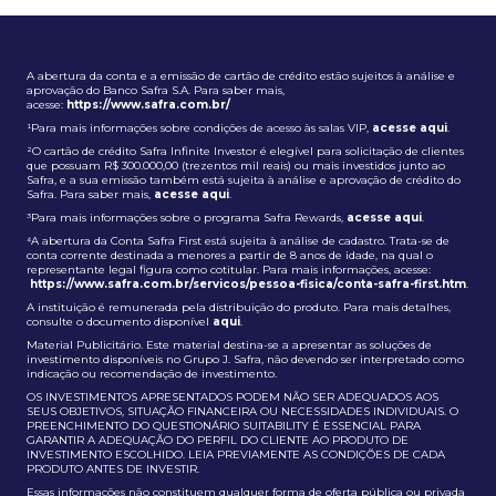
A abertura da conta e a emissão de cartão de crédito estão sujeitos à análise e
aprovação do Banco Safra S.A. Para saber mais,
acesse:
https://www.safra.com.br/
¹Para mais informações sobre condições de acesso às salas VIP,
acesse aqui
.
²O cartão de crédito Safra Infinite Investor é elegível para solicitação de clientes
que possuam R$ 300.000,00 (trezentos mil reais) ou mais investidos junto ao
Safra, e a sua emissão também está sujeita à análise e aprovação de crédito do
Safra. Para saber mais,
acesse aqui
.
³Para mais informações sobre o programa Safra Rewards,
acesse aqui
.
⁴A abertura da Conta Safra First está sujeita à análise de cadastro. Trata-se de
conta corrente destinada a menores a partir de 8 anos de idade, na qual o
representante legal figura como cotitular. Para mais informações, acesse:
https://www.safra.com.br/servicos/pessoa-fisica/conta-safra-first.htm
.
A instituição é remunerada pela distribuição do produto. Para mais detalhes,
consulte o documento disponível
aqui
.
Material Publicitário. Este material destina-se a apresentar as soluções de
investimento disponíveis no Grupo J. Safra, não devendo ser interpretado como
indicação ou recomendação de investimento.
OS INVESTIMENTOS APRESENTADOS PODEM NÃO SER ADEQUADOS AOS
SEUS OBJETIVOS, SITUAÇÃO FINANCEIRA OU NECESSIDADES INDIVIDUAIS. O
PREENCHIMENTO DO QUESTIONÁRIO SUITABILITY É ESSENCIAL PARA
GARANTIR A ADEQUAÇÃO DO PERFIL DO CLIENTE AO PRODUTO DE
INVESTIMENTO ESCOLHIDO. LEIA PREVIAMENTE AS CONDIÇÕES DE CADA
PRODUTO ANTES DE INVESTIR.
Essas informações não constituem qualquer forma de oferta pública ou privada