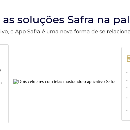
s as soluções Safra na p
ivo, o App Safra é uma nova forma de se relacion
m
•
•
al
•
•
•