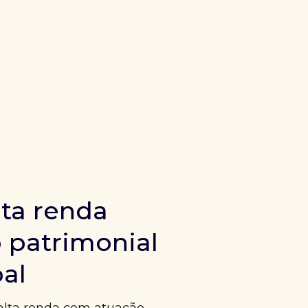
ta renda
 patrimonial
bal