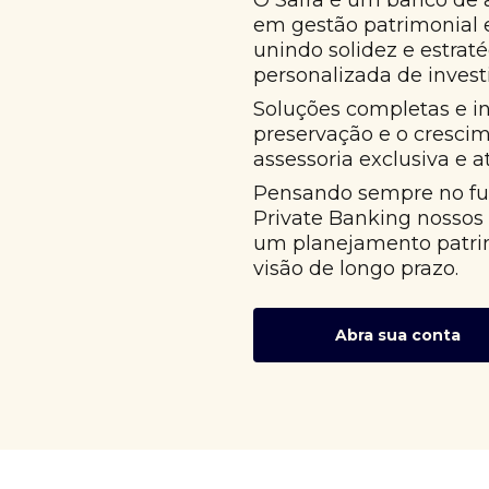
O Safra é um banco de 
em gestão patrimonial
unindo solidez e estrat
personalizada de invest
Soluções completas e i
preservação e o cresci
assessoria exclusiva e 
Pensando sempre no fut
Private Banking nossos
um planejamento patri
visão de longo prazo.
Abra sua conta