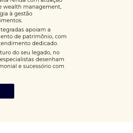
alta renda com atuação
 e wealth management,
égia à gestão
imentos.
ntegradas apoiam a
mento de patrimônio, com
atendimento dedicado.
uro do seu legado, no
 especialistas desenham
monial e sucessório com