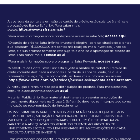
A abertura da conta e a emissão de cartão de crédito estão sujeitos à análise e
aprovação do Banco Safra S.A. Para saber mais,
acesse:
https://www.safra.com.br/
¹Para mais informações sobre condições de acesso às salas VIP,
acesse aqui
.
²O cartão de crédito Safra Infinite Investor é elegível para solicitação de clientes
que possuam R$ 300.000,00 (trezentos mil reais) ou mais investidos junto ao
Safra, e a sua emissão também está sujeita à análise e aprovação de crédito do
Safra. Para saber mais,
acesse aqui
.
³Para mais informações sobre o programa Safra Rewards,
acesse aqui
.
⁴A abertura da Conta Safra First está sujeita à análise de cadastro. Trata-se de
conta corrente destinada a menores a partir de 8 anos de idade, na qual o
representante legal figura como cotitular. Para mais informações, acesse:
https://www.safra.com.br/servicos/pessoa-fisica/conta-safra-first.htm
.
A instituição é remunerada pela distribuição do produto. Para mais detalhes,
consulte o documento disponível
aqui
.
Material Publicitário. Este material destina-se a apresentar as soluções de
investimento disponíveis no Grupo J. Safra, não devendo ser interpretado como
indicação ou recomendação de investimento.
OS INVESTIMENTOS APRESENTADOS PODEM NÃO SER ADEQUADOS AOS
SEUS OBJETIVOS, SITUAÇÃO FINANCEIRA OU NECESSIDADES INDIVIDUAIS. O
PREENCHIMENTO DO QUESTIONÁRIO SUITABILITY É ESSENCIAL PARA
GARANTIR A ADEQUAÇÃO DO PERFIL DO CLIENTE AO PRODUTO DE
INVESTIMENTO ESCOLHIDO. LEIA PREVIAMENTE AS CONDIÇÕES DE CADA
PRODUTO ANTES DE INVESTIR.
Essas informações não constituem qualquer forma de oferta pública ou privada