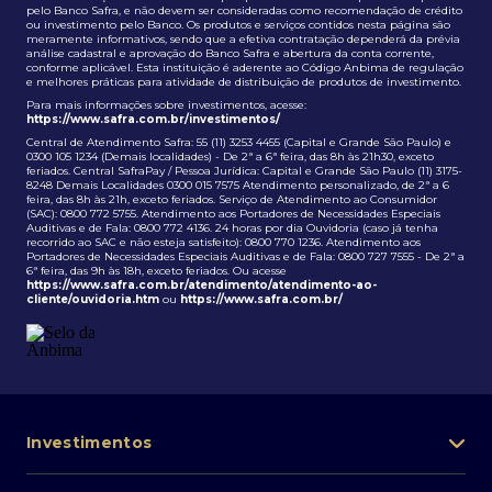
pelo Banco Safra, e não devem ser consideradas como recomendação de crédito
ou investimento pelo Banco. Os produtos e serviços contidos nesta página são
meramente informativos, sendo que a efetiva contratação dependerá da prévia
análise cadastral e aprovação do Banco Safra e abertura da conta corrente,
conforme aplicável. Esta instituição é aderente ao Código Anbima de regulação
e melhores práticas para atividade de distribuição de produtos de investimento.
Para mais informações sobre investimentos, acesse:
https://www.safra.com.br/investimentos/
Central de Atendimento Safra: 55 (11) 3253 4455 (Capital e Grande São Paulo) e
0300 105 1234 (Demais localidades) - De 2ª a 6ª feira, das 8h às 21h30, exceto
feriados. Central SafraPay / Pessoa Jurídica: Capital e Grande São Paulo (11) 3175-
8248 Demais Localidades 0300 015 7575 Atendimento personalizado, de 2ª a 6
feira, das 8h às 21h, exceto feriados. Serviço de Atendimento ao Consumidor
(SAC): 0800 772 5755. Atendimento aos Portadores de Necessidades Especiais
Auditivas e de Fala: 0800 772 4136. 24 horas por dia Ouvidoria (caso já tenha
recorrido ao SAC e não esteja satisfeito): 0800 770 1236. Atendimento aos
Portadores de Necessidades Especiais Auditivas e de Fala: 0800 727 7555 - De 2ª a
6ª feira, das 9h às 18h, exceto feriados. Ou acesse
https://www.safra.com.br/atendimento/atendimento-ao-
cliente/ouvidoria.htm
ou
https://www.safra.com.br/
Investimentos
Portfólio de investimentos