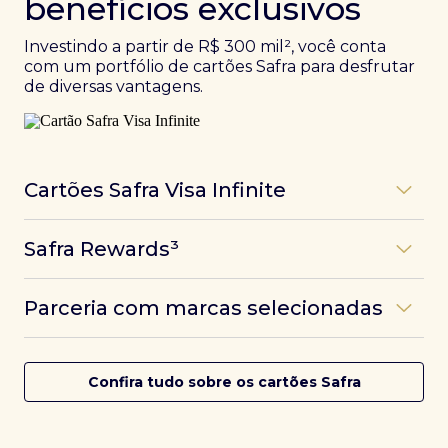
benefícios exclusivos
Investindo a partir de R$ 300 mil², você conta
com um portfólio de cartões Safra para desfrutar
de diversas vantagens.
Cartões Safra Visa Infinite
Os
cartões de crédito Infinite do Safra
unem
Safra Rewards³
experiências refinadas a benefícios únicos, como
até 3 pontos por dólar gasto, além de parcerias e
Programa de pontos dos cartões Safra com uma
benefícios exclusivos da bandeira Visa.
Parceria com marcas selecionadas
das melhores pontuações do mercado.
Com o
Safra Visa Infinite Investor
, você
converte seus investimentos em limite no cartão e
Desfrute de experiências únicas com as parcerias dos
Saiba mais
conta com acesso a mais de 1.400 salas VIP Dragon
cartões Safra.
Confira tudo sobre os cartões Safra
Pass ao redor do mundo.
Saiba mais