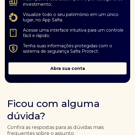
investimento;
Visualize todo o seu patrimônio em um único
lugar, no App Safra;
Acesse uma interface intuitiva para um controle
fácil e rápido;
Tenha suas informações protegidas com o
sistema de segurança Safra Protect.
Abra sua conta
Ficou com alguma
dúvida?
Confira as respostas para as dúvidas mais
frequentes sobre o assunto.