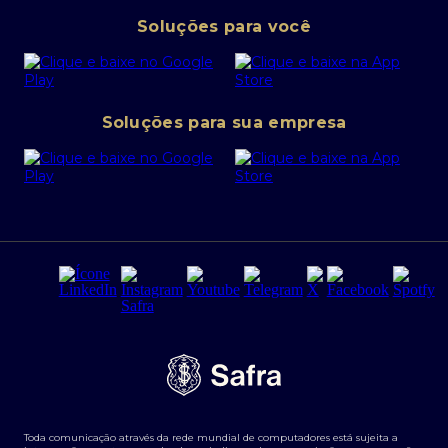
Pessoa Jurídica
Operações Financeiras
Canal de denúncias
Soluções para você
Abra sua conta PJ
Política de Investimentos Pessoais
SafraPay
Política de Segurança Cibernética
Conta corrente PJ
Portal da Privacidade
Soluções para sua empresa
Cartão Safra Empresas
PRSAC
Empréstimo e financiamentos PJ
Regras e Parâmetros de Atuação Banco Safra
Seguros para empresas
Relações com investidores
Derivativos
Remuneração Diferenciada FEE BASED
Agronegócios
Segurança da Informação
Tarifas e serviços Pessoa Física
Termos de Uso
Transparência de remuneração
Guia de Classificação de Natureza Cambial
Toda comunicação através da rede mundial de computadores está sujeita a