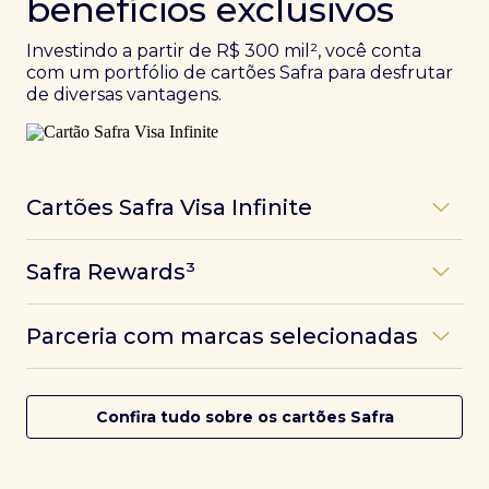
benefícios exclusivos
Investindo a partir de R$ 300 mil², você conta
com um portfólio de cartões Safra para desfrutar
de diversas vantagens.
Cartões Safra Visa Infinite
Os
cartões de crédito Infinite do Safra
unem
Safra Rewards³
experiências refinadas a benefícios únicos, como
até 3 pontos por dólar gasto, além de parcerias e
Programa de pontos dos cartões Safra com uma
benefícios exclusivos da bandeira Visa.
Parceria com marcas selecionadas
das melhores pontuações do mercado.
Com o
Safra Visa Infinite Investor
, você
converte seus investimentos em limite no cartão e
Desfrute de experiências únicas com as parcerias dos
Saiba mais
conta com acesso a mais de 1.400 salas VIP Dragon
cartões Safra.
Confira tudo sobre os cartões Safra
Pass ao redor do mundo.
Saiba mais