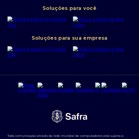
Pessoa Jurídica
Operações Financeiras
Canal de denúncias
Soluções para você
Abra sua conta PJ
Política de Investimentos Pessoais
SafraPay
Política de Segurança Cibernética
Conta corrente PJ
Portal da Privacidade
Soluções para sua empresa
Cartão Safra Empresas
PRSAC
Empréstimo e financiamentos PJ
Regras e Parâmetros de Atuação Banco Safra
Seguros para empresas
Relações com investidores
Derivativos
Remuneração Diferenciada FEE BASED
Agronegócios
Segurança da Informação
Tarifas e serviços Pessoa Física
Termos de Uso
Transparência de remuneração
Guia de Classificação de Natureza Cambial
Toda comunicação através da rede mundial de computadores está sujeita a