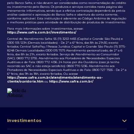
pelo Banco Safra, e não devem ser consideradas como recomendação de crédito
ou investimento pelo Banco. Os produtos e serviços contidos nesta página são
meramente informativos, sendo que a efetiva contratação dependerá da prévia
análise cadastral e aprovação do Banco Safra e abertura da conta corrente,
conforme aplicável. Esta instituição é aderente ao Código Anbima de regulação
e melhores práticas para atividade de distribuição de produtos de investimento.
Para mais informações sobre investimentos, acesse:
https://www.safra.com.br/investimentos/
Central de Atendimento Safra: 55 (11) 3253 4455 (Capital e Grande São Paulo) e
0300 105 1234 (Demais localidades) - De 2ª a 6ª feira, das 8h às 21h30, exceto
feriados. Central SafraPay / Pessoa Jurídica: Capital e Grande São Paulo (11) 3175-
8248 Demais Localidades 0300 015 7575 Atendimento personalizado, de 2ª a 6
feira, das 8h às 21h, exceto feriados. Serviço de Atendimento ao Consumidor
(SAC): 0800 772 5755. Atendimento aos Portadores de Necessidades Especiais
Auditivas e de Fala: 0800 772 4136. 24 horas por dia Ouvidoria (caso já tenha
recorrido ao SAC e não esteja satisfeito): 0800 770 1236. Atendimento aos
Portadores de Necessidades Especiais Auditivas e de Fala: 0800 727 7555 - De 2ª a
6ª feira, das 9h às 18h, exceto feriados. Ou acesse
https://www.safra.com.br/atendimento/atendimento-ao-
cliente/ouvidoria.htm
ou
https://www.safra.com.br/
Investimentos
Portfólio de investimentos