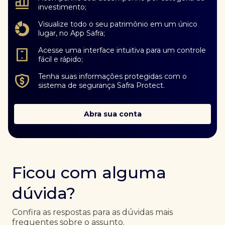
investimento;
Visualize todo o seu patrimônio em um único
lugar, no App Safra;
Acesse uma interface intuitiva para um controle
fácil e rápido;
Tenha suas informações protegidas com o
sistema de segurança Safra Protect.
Abra sua conta
Ficou com alguma
dúvida?
Confira as respostas para as dúvidas mais
frequentes sobre o assunto.