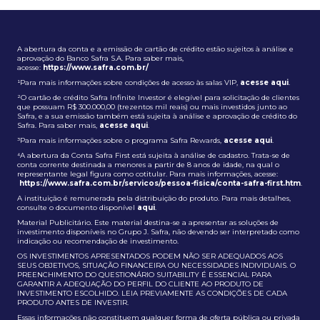
A abertura da conta e a emissão de cartão de crédito estão sujeitos à análise e
aprovação do Banco Safra S.A. Para saber mais,
acesse:
https://www.safra.com.br/
¹Para mais informações sobre condições de acesso às salas VIP,
acesse aqui
.
²O cartão de crédito Safra Infinite Investor é elegível para solicitação de clientes
que possuam R$ 300.000,00 (trezentos mil reais) ou mais investidos junto ao
Safra, e a sua emissão também está sujeita à análise e aprovação de crédito do
Safra. Para saber mais,
acesse aqui
.
³Para mais informações sobre o programa Safra Rewards,
acesse aqui
.
⁴A abertura da Conta Safra First está sujeita à análise de cadastro. Trata-se de
conta corrente destinada a menores a partir de 8 anos de idade, na qual o
representante legal figura como cotitular. Para mais informações, acesse:
https://www.safra.com.br/servicos/pessoa-fisica/conta-safra-first.htm
.
A instituição é remunerada pela distribuição do produto. Para mais detalhes,
consulte o documento disponível
aqui
.
Material Publicitário. Este material destina-se a apresentar as soluções de
investimento disponíveis no Grupo J. Safra, não devendo ser interpretado como
indicação ou recomendação de investimento.
OS INVESTIMENTOS APRESENTADOS PODEM NÃO SER ADEQUADOS AOS
SEUS OBJETIVOS, SITUAÇÃO FINANCEIRA OU NECESSIDADES INDIVIDUAIS. O
PREENCHIMENTO DO QUESTIONÁRIO SUITABILITY É ESSENCIAL PARA
GARANTIR A ADEQUAÇÃO DO PERFIL DO CLIENTE AO PRODUTO DE
INVESTIMENTO ESCOLHIDO. LEIA PREVIAMENTE AS CONDIÇÕES DE CADA
PRODUTO ANTES DE INVESTIR.
Essas informações não constituem qualquer forma de oferta pública ou privada