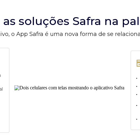
s as soluções Safra na p
ivo, o App Safra é uma nova forma de se relacion
m
•
•
al
•
•
•