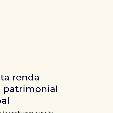
ta renda
 patrimonial
bal