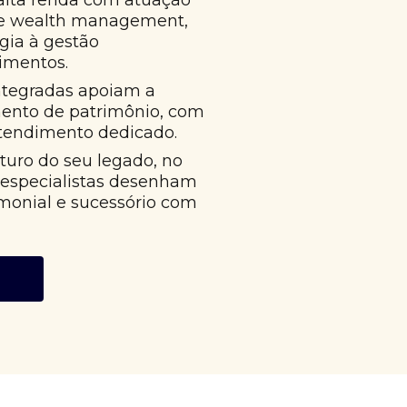
alta renda com atuação
 e wealth management,
égia à gestão
imentos.
ntegradas apoiam a
mento de patrimônio, com
atendimento dedicado.
uro do seu legado, no
 especialistas desenham
monial e sucessório com