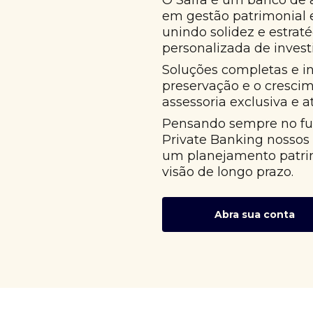
O Safra é um banco de 
em gestão patrimonial
unindo solidez e estrat
personalizada de invest
Soluções completas e i
preservação e o cresci
assessoria exclusiva e 
Pensando sempre no fut
Private Banking nossos
um planejamento patri
visão de longo prazo.
Abra sua conta