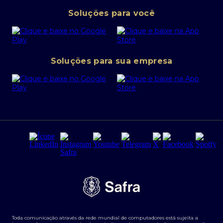
Pessoa Jurídica
Operações Financeiras
Canal de denúncias
Soluções para você
Abra sua conta PJ
Política de Investimentos Pessoais
SafraPay
Política de Segurança Cibernética
Conta corrente PJ
Portal da Privacidade
Soluções para sua empresa
Cartão Safra Empresas
PRSAC
Empréstimo e financiamentos PJ
Regras e Parâmetros de Atuação Banco Safra
Seguros para empresas
Relações com investidores
Derivativos
Remuneração Diferenciada FEE BASED
Agronegócios
Segurança da Informação
Tarifas e serviços Pessoa Física
Termos de Uso
Transparência de remuneração
Guia de Classificação de Natureza Cambial
Toda comunicação através da rede mundial de computadores está sujeita a