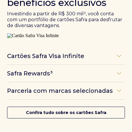
benefícios exclusivos
Investindo a partir de R$ 300 mil², você conta
com um portfólio de cartões Safra para desfrutar
de diversas vantagens.
Cartões Safra Visa Infinite
Os
cartões de crédito Infinite do Safra
unem
Safra Rewards³
experiências refinadas a benefícios únicos, como
até 3 pontos por dólar gasto, além de parcerias e
Programa de pontos dos cartões Safra com uma
benefícios exclusivos da bandeira Visa.
Parceria com marcas selecionadas
das melhores pontuações do mercado.
Com o
Safra Visa Infinite Investor
, você
converte seus investimentos em limite no cartão e
Desfrute de experiências únicas com as parcerias dos
Saiba mais
conta com acesso a mais de 1.400 salas VIP Dragon
cartões Safra.
Confira tudo sobre os cartões Safra
Pass ao redor do mundo.
Saiba mais