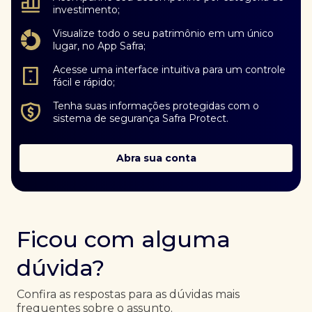
investimento;
Visualize todo o seu patrimônio em um único
lugar, no App Safra;
Acesse uma interface intuitiva para um controle
fácil e rápido;
Tenha suas informações protegidas com o
sistema de segurança Safra Protect.
Abra sua conta
Ficou com alguma
dúvida?
Confira as respostas para as dúvidas mais
frequentes sobre o assunto.