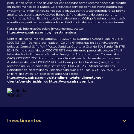
pelo Banco Safra, e não devem ser consideradas como recomendação de crédito
ou investimento pelo Banco. Os produtos e serviços contidos nesta página são
meramente informativos, sendo que a efetiva contratação dependerá da prévia
análise cadastral e aprovação do Banco Safra e abertura da conta corrente,
conforme aplicável. Esta instituição é aderente ao Código Anbima de regulação
e melhores práticas para atividade de distribuição de produtos de investimento.
Para mais informações sobre investimentos, acesse:
https://www.safra.com.br/investimentos/
Central de Atendimento Safra: 55 (11) 3253 4455 (Capital e Grande São Paulo) e
0300 105 1234 (Demais localidades) - De 2ª a 6ª feira, das 8h às 21h30, exceto
feriados. Central SafraPay / Pessoa Jurídica: Capital e Grande São Paulo (11) 3175-
8248 Demais Localidades 0300 015 7575 Atendimento personalizado, de 2ª a 6
feira, das 8h às 21h, exceto feriados. Serviço de Atendimento ao Consumidor
(SAC): 0800 772 5755. Atendimento aos Portadores de Necessidades Especiais
Auditivas e de Fala: 0800 772 4136. 24 horas por dia Ouvidoria (caso já tenha
recorrido ao SAC e não esteja satisfeito): 0800 770 1236. Atendimento aos
Portadores de Necessidades Especiais Auditivas e de Fala: 0800 727 7555 - De 2ª a
6ª feira, das 9h às 18h, exceto feriados. Ou acesse
https://www.safra.com.br/atendimento/atendimento-ao-
cliente/ouvidoria.htm
ou
https://www.safra.com.br/
Investimentos
Portfólio de investimentos