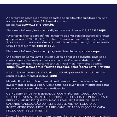
A abertura da conta e a emissão de cartão de crédito estão sujeitos à análise e
aprovação do Banco Safra S.A. Para saber mais,
acesse:
https://www.safra.com.br/
¹Para mais informações sobre condições de acesso às salas VIP,
acesse aqui
.
²O cartão de crédito Safra Infinite Investor é elegível para solicitação de clientes
que possuam R$ 300.000,00 (trezentos mil reais) ou mais investidos junto ao
Safra, e a sua emissão também está sujeita à análise e aprovação de crédito do
Safra. Para saber mais,
acesse aqui
.
³Para mais informações sobre o programa Safra Rewards,
acesse aqui
.
⁴A abertura da Conta Safra First está sujeita à análise de cadastro. Trata-se de
conta corrente destinada a menores a partir de 8 anos de idade, na qual o
representante legal figura como cotitular. Para mais informações, acesse:
https://www.safra.com.br/servicos/pessoa-fisica/conta-safra-first.htm
.
A instituição é remunerada pela distribuição do produto. Para mais detalhes,
consulte o documento disponível
aqui
.
Material Publicitário. Este material destina-se a apresentar as soluções de
investimento disponíveis no Grupo J. Safra, não devendo ser interpretado como
indicação ou recomendação de investimento.
OS INVESTIMENTOS APRESENTADOS PODEM NÃO SER ADEQUADOS AOS
SEUS OBJETIVOS, SITUAÇÃO FINANCEIRA OU NECESSIDADES INDIVIDUAIS. O
PREENCHIMENTO DO QUESTIONÁRIO SUITABILITY É ESSENCIAL PARA
GARANTIR A ADEQUAÇÃO DO PERFIL DO CLIENTE AO PRODUTO DE
INVESTIMENTO ESCOLHIDO. LEIA PREVIAMENTE AS CONDIÇÕES DE CADA
PRODUTO ANTES DE INVESTIR.
Essas informações não constituem qualquer forma de oferta pública ou privada