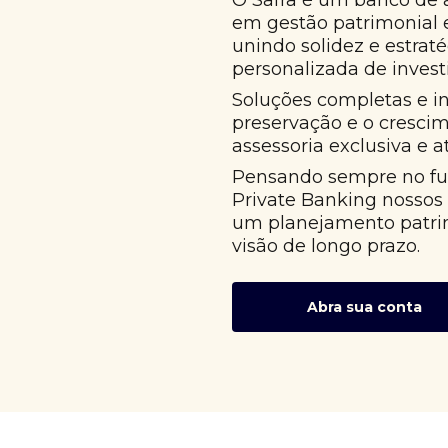
O Safra é um banco de 
em gestão patrimonial
unindo solidez e estrat
personalizada de invest
Soluções completas e i
preservação e o cresci
assessoria exclusiva e 
Pensando sempre no fut
Private Banking nossos
um planejamento patri
visão de longo prazo.
Abra sua conta