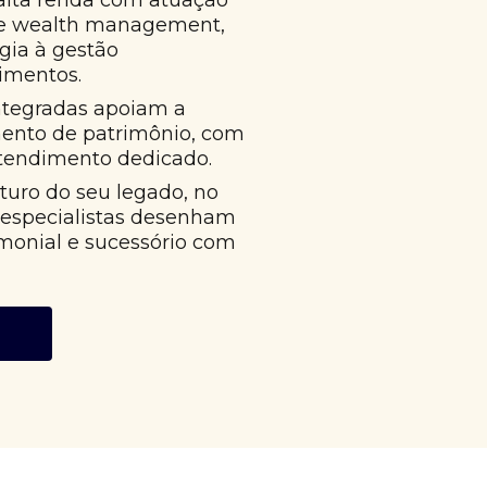
alta renda com atuação
 e wealth management,
égia à gestão
imentos.
ntegradas apoiam a
mento de patrimônio, com
atendimento dedicado.
uro do seu legado, no
 especialistas desenham
monial e sucessório com