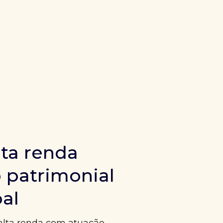
ta renda
 patrimonial
bal