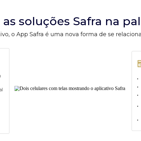
s as soluções Safra na p
ivo, o App Safra é uma nova forma de se relacion
m
•
•
al
•
•
•