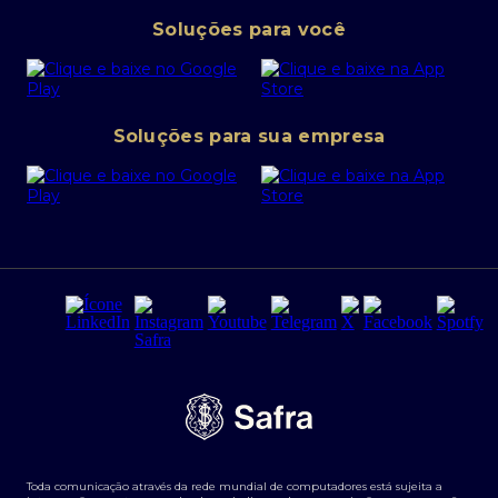
Pessoa Jurídica
Operações Financeiras
Canal de denúncias
Soluções para você
Abra sua conta PJ
Política de Investimentos Pessoais
SafraPay
Política de Segurança Cibernética
Conta corrente PJ
Portal da Privacidade
Soluções para sua empresa
Cartão Safra Empresas
PRSAC
Empréstimo e financiamentos PJ
Regras e Parâmetros de Atuação Banco Safra
Seguros para empresas
Relações com investidores
Derivativos
Remuneração Diferenciada FEE BASED
Agronegócios
Segurança da Informação
Tarifas e serviços Pessoa Física
Termos de Uso
Transparência de remuneração
Guia de Classificação de Natureza Cambial
Toda comunicação através da rede mundial de computadores está sujeita a