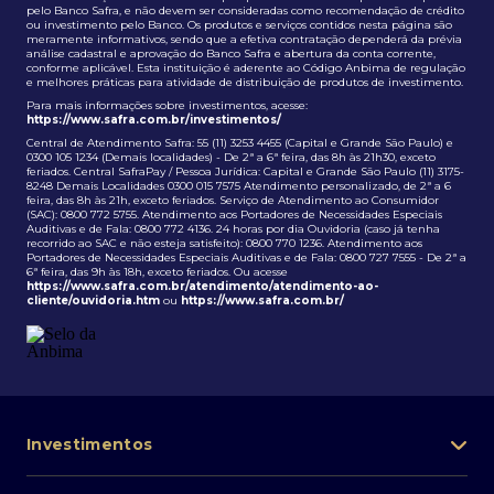
pelo Banco Safra, e não devem ser consideradas como recomendação de crédito
ou investimento pelo Banco. Os produtos e serviços contidos nesta página são
meramente informativos, sendo que a efetiva contratação dependerá da prévia
análise cadastral e aprovação do Banco Safra e abertura da conta corrente,
conforme aplicável. Esta instituição é aderente ao Código Anbima de regulação
e melhores práticas para atividade de distribuição de produtos de investimento.
Para mais informações sobre investimentos, acesse:
https://www.safra.com.br/investimentos/
Central de Atendimento Safra: 55 (11) 3253 4455 (Capital e Grande São Paulo) e
0300 105 1234 (Demais localidades) - De 2ª a 6ª feira, das 8h às 21h30, exceto
feriados. Central SafraPay / Pessoa Jurídica: Capital e Grande São Paulo (11) 3175-
8248 Demais Localidades 0300 015 7575 Atendimento personalizado, de 2ª a 6
feira, das 8h às 21h, exceto feriados. Serviço de Atendimento ao Consumidor
(SAC): 0800 772 5755. Atendimento aos Portadores de Necessidades Especiais
Auditivas e de Fala: 0800 772 4136. 24 horas por dia Ouvidoria (caso já tenha
recorrido ao SAC e não esteja satisfeito): 0800 770 1236. Atendimento aos
Portadores de Necessidades Especiais Auditivas e de Fala: 0800 727 7555 - De 2ª a
6ª feira, das 9h às 18h, exceto feriados. Ou acesse
https://www.safra.com.br/atendimento/atendimento-ao-
cliente/ouvidoria.htm
ou
https://www.safra.com.br/
Investimentos
Portfólio de investimentos