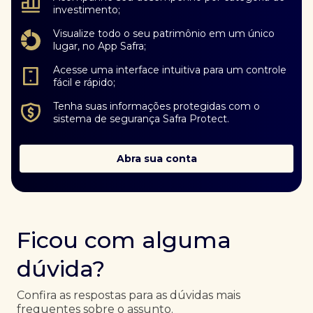
investimento;
Visualize todo o seu patrimônio em um único
lugar, no App Safra;
Acesse uma interface intuitiva para um controle
fácil e rápido;
Tenha suas informações protegidas com o
sistema de segurança Safra Protect.
Abra sua conta
Ficou com alguma
dúvida?
Confira as respostas para as dúvidas mais
frequentes sobre o assunto.