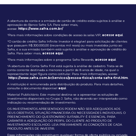
A abertura da conta e a emissão de cartão de crédito estão sujeitos à análise e
aprovação do Banco Safra S.A. Para saber mais,
acesse:
https://www.safra.com.br/
¹Para mais informações sobre condições de acesso às salas VIP,
acesse aqui
.
²O cartão de crédito Safra Infinite Investor é elegível para solicitação de clientes
que possuam R$ 300.000,00 (trezentos mil reais) ou mais investidos junto ao
Safra, e a sua emissão também está sujeita à análise e aprovação de crédito do
Safra. Para saber mais,
acesse aqui
.
³Para mais informações sobre o programa Safra Rewards,
acesse aqui
.
⁴A abertura da Conta Safra First está sujeita à análise de cadastro. Trata-se de
conta corrente destinada a menores a partir de 8 anos de idade, na qual o
representante legal figura como cotitular. Para mais informações, acesse:
https://www.safra.com.br/servicos/pessoa-fisica/conta-safra-first.htm
.
A instituição é remunerada pela distribuição do produto. Para mais detalhes,
consulte o documento disponível
aqui
.
Material Publicitário. Este material destina-se a apresentar as soluções de
investimento disponíveis no Grupo J. Safra, não devendo ser interpretado como
indicação ou recomendação de investimento.
OS INVESTIMENTOS APRESENTADOS PODEM NÃO SER ADEQUADOS AOS
SEUS OBJETIVOS, SITUAÇÃO FINANCEIRA OU NECESSIDADES INDIVIDUAIS. O
PREENCHIMENTO DO QUESTIONÁRIO SUITABILITY É ESSENCIAL PARA
GARANTIR A ADEQUAÇÃO DO PERFIL DO CLIENTE AO PRODUTO DE
INVESTIMENTO ESCOLHIDO. LEIA PREVIAMENTE AS CONDIÇÕES DE CADA
PRODUTO ANTES DE INVESTIR.
Essas informações não constituem qualquer forma de oferta pública ou privada