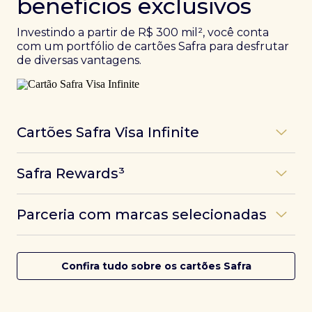
benefícios exclusivos
Investindo a partir de R$ 300 mil², você conta
com um portfólio de cartões Safra para desfrutar
de diversas vantagens.
Cartões Safra Visa Infinite
Os
cartões de crédito Infinite do Safra
unem
Safra Rewards³
experiências refinadas a benefícios únicos, como
até 3 pontos por dólar gasto, além de parcerias e
Programa de pontos dos cartões Safra com uma
benefícios exclusivos da bandeira Visa.
Parceria com marcas selecionadas
das melhores pontuações do mercado.
Com o
Safra Visa Infinite Investor
, você
converte seus investimentos em limite no cartão e
Desfrute de experiências únicas com as parcerias dos
Saiba mais
conta com acesso a mais de 1.400 salas VIP Dragon
cartões Safra.
Confira tudo sobre os cartões Safra
Pass ao redor do mundo.
Saiba mais