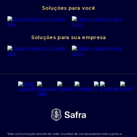
Pessoa Jurídica
Operações Financeiras
Canal de denúncias
Soluções para você
Abra sua conta PJ
Política de Investimentos Pessoais
SafraPay
Política de Segurança Cibernética
Conta corrente PJ
Portal da Privacidade
Soluções para sua empresa
Cartão Safra Empresas
PRSAC
Empréstimo e financiamentos PJ
Regras e Parâmetros de Atuação Banco Safra
Seguros para empresas
Relações com investidores
Derivativos
Remuneração Diferenciada FEE BASED
Agronegócios
Segurança da Informação
Tarifas e serviços Pessoa Física
Termos de Uso
Transparência de remuneração
Guia de Classificação de Natureza Cambial
Toda comunicação através da rede mundial de computadores está sujeita a