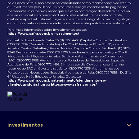
pelo Banco Safra, e não devem ser consideradas como recomendação de crédito
ou investimento pelo Banco. Os produtos e serviços contidos nesta página são
meramente informativos, sendo que a efetiva contratação dependerá da prévia
análise cadastral e aprovação do Banco Safra e abertura da conta corrente,
conforme aplicável. Esta instituição é aderente ao Código Anbima de regulação
e melhores práticas para atividade de distribuição de produtos de investimento.
Para mais informações sobre investimentos, acesse:
https://www.safra.com.br/investimentos/
Central de Atendimento Safra: 55 (11) 3253 4455 (Capital e Grande São Paulo) e
0300 105 1234 (Demais localidades) - De 2ª a 6ª feira, das 8h às 21h30, exceto
feriados. Central SafraPay / Pessoa Jurídica: Capital e Grande São Paulo (11) 3175-
8248 Demais Localidades 0300 015 7575 Atendimento personalizado, de 2ª a 6
feira, das 8h às 21h, exceto feriados. Serviço de Atendimento ao Consumidor
(SAC): 0800 772 5755. Atendimento aos Portadores de Necessidades Especiais
Auditivas e de Fala: 0800 772 4136. 24 horas por dia Ouvidoria (caso já tenha
recorrido ao SAC e não esteja satisfeito): 0800 770 1236. Atendimento aos
Portadores de Necessidades Especiais Auditivas e de Fala: 0800 727 7555 - De 2ª a
6ª feira, das 9h às 18h, exceto feriados. Ou acesse
https://www.safra.com.br/atendimento/atendimento-ao-
cliente/ouvidoria.htm
ou
https://www.safra.com.br/
Investimentos
Portfólio de investimentos