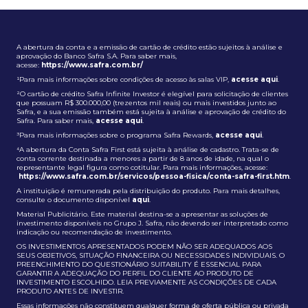
A abertura da conta e a emissão de cartão de crédito estão sujeitos à análise e
aprovação do Banco Safra S.A. Para saber mais,
acesse:
https://www.safra.com.br/
¹Para mais informações sobre condições de acesso às salas VIP,
acesse aqui
.
²O cartão de crédito Safra Infinite Investor é elegível para solicitação de clientes
que possuam R$ 300.000,00 (trezentos mil reais) ou mais investidos junto ao
Safra, e a sua emissão também está sujeita à análise e aprovação de crédito do
Safra. Para saber mais,
acesse aqui
.
³Para mais informações sobre o programa Safra Rewards,
acesse aqui
.
⁴A abertura da Conta Safra First está sujeita à análise de cadastro. Trata-se de
conta corrente destinada a menores a partir de 8 anos de idade, na qual o
representante legal figura como cotitular. Para mais informações, acesse:
https://www.safra.com.br/servicos/pessoa-fisica/conta-safra-first.htm
.
A instituição é remunerada pela distribuição do produto. Para mais detalhes,
consulte o documento disponível
aqui
.
Material Publicitário. Este material destina-se a apresentar as soluções de
investimento disponíveis no Grupo J. Safra, não devendo ser interpretado como
indicação ou recomendação de investimento.
OS INVESTIMENTOS APRESENTADOS PODEM NÃO SER ADEQUADOS AOS
SEUS OBJETIVOS, SITUAÇÃO FINANCEIRA OU NECESSIDADES INDIVIDUAIS. O
PREENCHIMENTO DO QUESTIONÁRIO SUITABILITY É ESSENCIAL PARA
GARANTIR A ADEQUAÇÃO DO PERFIL DO CLIENTE AO PRODUTO DE
INVESTIMENTO ESCOLHIDO. LEIA PREVIAMENTE AS CONDIÇÕES DE CADA
PRODUTO ANTES DE INVESTIR.
Essas informações não constituem qualquer forma de oferta pública ou privada