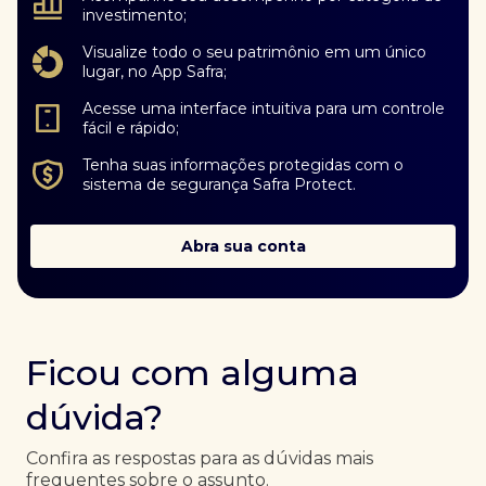
investimento;
Visualize todo o seu patrimônio em um único
lugar, no App Safra;
Acesse uma interface intuitiva para um controle
fácil e rápido;
Tenha suas informações protegidas com o
sistema de segurança Safra Protect.
Abra sua conta
Ficou com alguma
dúvida?
Confira as respostas para as dúvidas mais
frequentes sobre o assunto.