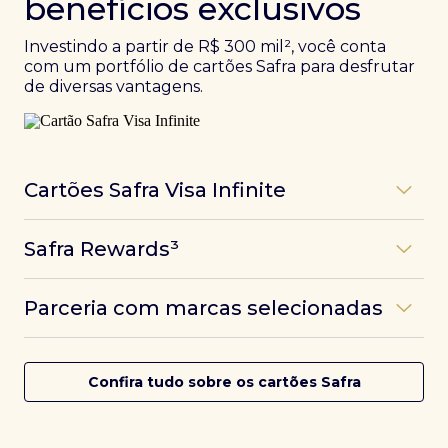
benefícios exclusivos
Investindo a partir de R$ 300 mil², você conta
com um portfólio de cartões Safra para desfrutar
de diversas vantagens.
Cartões Safra Visa Infinite
Os
cartões de crédito Infinite do Safra
unem
Safra Rewards³
experiências refinadas a benefícios únicos, como
até 3 pontos por dólar gasto, além de parcerias e
Programa de pontos dos cartões Safra com uma
benefícios exclusivos da bandeira Visa.
Parceria com marcas selecionadas
das melhores pontuações do mercado.
Com o
Safra Visa Infinite Investor
, você
converte seus investimentos em limite no cartão e
Desfrute de experiências únicas com as parcerias dos
Saiba mais
conta com acesso a mais de 1.400 salas VIP Dragon
cartões Safra.
Confira tudo sobre os cartões Safra
Pass ao redor do mundo.
Saiba mais