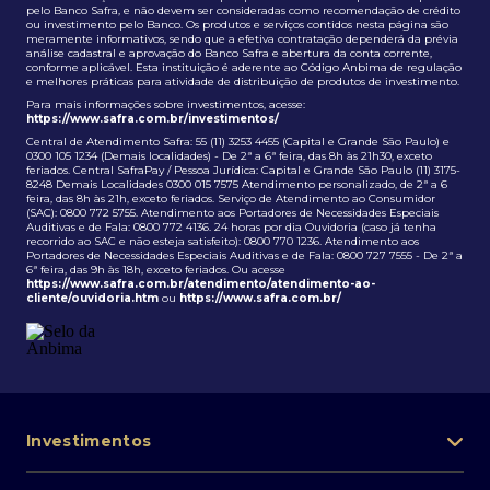
pelo Banco Safra, e não devem ser consideradas como recomendação de crédito
ou investimento pelo Banco. Os produtos e serviços contidos nesta página são
meramente informativos, sendo que a efetiva contratação dependerá da prévia
análise cadastral e aprovação do Banco Safra e abertura da conta corrente,
conforme aplicável. Esta instituição é aderente ao Código Anbima de regulação
e melhores práticas para atividade de distribuição de produtos de investimento.
Para mais informações sobre investimentos, acesse:
https://www.safra.com.br/investimentos/
Central de Atendimento Safra: 55 (11) 3253 4455 (Capital e Grande São Paulo) e
0300 105 1234 (Demais localidades) - De 2ª a 6ª feira, das 8h às 21h30, exceto
feriados. Central SafraPay / Pessoa Jurídica: Capital e Grande São Paulo (11) 3175-
8248 Demais Localidades 0300 015 7575 Atendimento personalizado, de 2ª a 6
feira, das 8h às 21h, exceto feriados. Serviço de Atendimento ao Consumidor
(SAC): 0800 772 5755. Atendimento aos Portadores de Necessidades Especiais
Auditivas e de Fala: 0800 772 4136. 24 horas por dia Ouvidoria (caso já tenha
recorrido ao SAC e não esteja satisfeito): 0800 770 1236. Atendimento aos
Portadores de Necessidades Especiais Auditivas e de Fala: 0800 727 7555 - De 2ª a
6ª feira, das 9h às 18h, exceto feriados. Ou acesse
https://www.safra.com.br/atendimento/atendimento-ao-
cliente/ouvidoria.htm
ou
https://www.safra.com.br/
Investimentos
Portfólio de investimentos