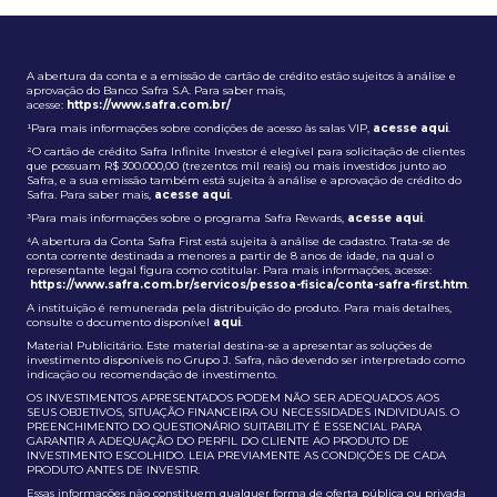
A abertura da conta e a emissão de cartão de crédito estão sujeitos à análise e
aprovação do Banco Safra S.A. Para saber mais,
acesse:
https://www.safra.com.br/
¹Para mais informações sobre condições de acesso às salas VIP,
acesse aqui
.
²O cartão de crédito Safra Infinite Investor é elegível para solicitação de clientes
que possuam R$ 300.000,00 (trezentos mil reais) ou mais investidos junto ao
Safra, e a sua emissão também está sujeita à análise e aprovação de crédito do
Safra. Para saber mais,
acesse aqui
.
³Para mais informações sobre o programa Safra Rewards,
acesse aqui
.
⁴A abertura da Conta Safra First está sujeita à análise de cadastro. Trata-se de
conta corrente destinada a menores a partir de 8 anos de idade, na qual o
representante legal figura como cotitular. Para mais informações, acesse:
https://www.safra.com.br/servicos/pessoa-fisica/conta-safra-first.htm
.
A instituição é remunerada pela distribuição do produto. Para mais detalhes,
consulte o documento disponível
aqui
.
Material Publicitário. Este material destina-se a apresentar as soluções de
investimento disponíveis no Grupo J. Safra, não devendo ser interpretado como
indicação ou recomendação de investimento.
OS INVESTIMENTOS APRESENTADOS PODEM NÃO SER ADEQUADOS AOS
SEUS OBJETIVOS, SITUAÇÃO FINANCEIRA OU NECESSIDADES INDIVIDUAIS. O
PREENCHIMENTO DO QUESTIONÁRIO SUITABILITY É ESSENCIAL PARA
GARANTIR A ADEQUAÇÃO DO PERFIL DO CLIENTE AO PRODUTO DE
INVESTIMENTO ESCOLHIDO. LEIA PREVIAMENTE AS CONDIÇÕES DE CADA
PRODUTO ANTES DE INVESTIR.
Essas informações não constituem qualquer forma de oferta pública ou privada