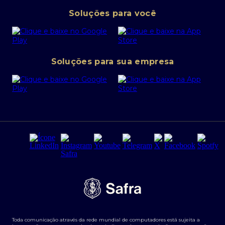
Pessoa Jurídica
Operações Financeiras
Canal de denúncias
Soluções para você
Abra sua conta PJ
Política de Investimentos Pessoais
SafraPay
Política de Segurança Cibernética
Conta corrente PJ
Portal da Privacidade
Soluções para sua empresa
Cartão Safra Empresas
PRSAC
Empréstimo e financiamentos PJ
Regras e Parâmetros de Atuação Banco Safra
Seguros para empresas
Relações com investidores
Derivativos
Remuneração Diferenciada FEE BASED
Agronegócios
Segurança da Informação
Tarifas e serviços Pessoa Física
Termos de Uso
Transparência de remuneração
Guia de Classificação de Natureza Cambial
Toda comunicação através da rede mundial de computadores está sujeita a