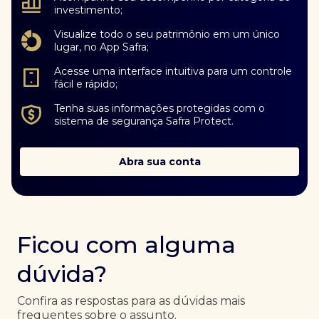
investimento;
Visualize todo o seu patrimônio em um único
lugar, no App Safra;
Acesse uma interface intuitiva para um controle
fácil e rápido;
Tenha suas informações protegidas com o
sistema de segurança Safra Protect.
Abra sua conta
Ficou com alguma
dúvida?
Confira as respostas para as dúvidas mais
frequentes sobre o assunto.