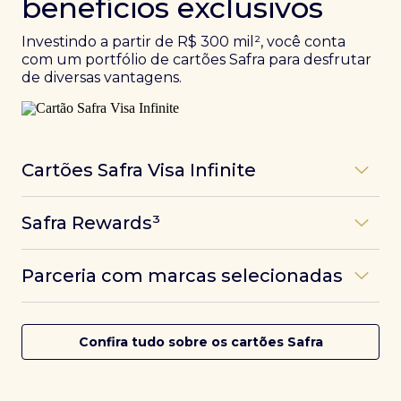
benefícios exclusivos
Investindo a partir de R$ 300 mil², você conta
com um portfólio de cartões Safra para desfrutar
de diversas vantagens.
Cartões Safra Visa Infinite
Os
cartões de crédito Infinite do Safra
unem
Safra Rewards³
experiências refinadas a benefícios únicos, como
até 3 pontos por dólar gasto, além de parcerias e
Programa de pontos dos cartões Safra com uma
benefícios exclusivos da bandeira Visa.
Parceria com marcas selecionadas
das melhores pontuações do mercado.
Com o
Safra Visa Infinite Investor
, você
converte seus investimentos em limite no cartão e
Desfrute de experiências únicas com as parcerias dos
Saiba mais
conta com acesso a mais de 1.400 salas VIP Dragon
cartões Safra.
Confira tudo sobre os cartões Safra
Pass ao redor do mundo.
Saiba mais