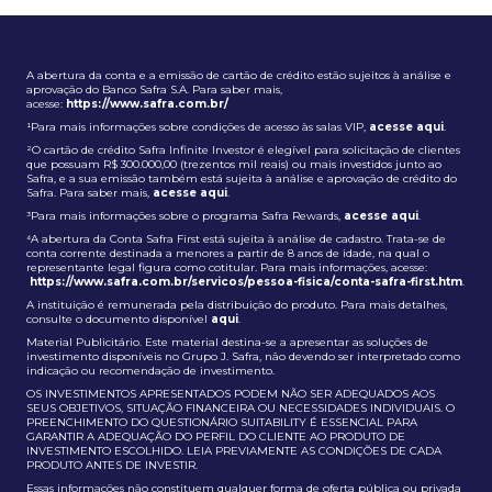
A abertura da conta e a emissão de cartão de crédito estão sujeitos à análise e
aprovação do Banco Safra S.A. Para saber mais,
acesse:
https://www.safra.com.br/
¹Para mais informações sobre condições de acesso às salas VIP,
acesse aqui
.
²O cartão de crédito Safra Infinite Investor é elegível para solicitação de clientes
que possuam R$ 300.000,00 (trezentos mil reais) ou mais investidos junto ao
Safra, e a sua emissão também está sujeita à análise e aprovação de crédito do
Safra. Para saber mais,
acesse aqui
.
³Para mais informações sobre o programa Safra Rewards,
acesse aqui
.
⁴A abertura da Conta Safra First está sujeita à análise de cadastro. Trata-se de
conta corrente destinada a menores a partir de 8 anos de idade, na qual o
representante legal figura como cotitular. Para mais informações, acesse:
https://www.safra.com.br/servicos/pessoa-fisica/conta-safra-first.htm
.
A instituição é remunerada pela distribuição do produto. Para mais detalhes,
consulte o documento disponível
aqui
.
Material Publicitário. Este material destina-se a apresentar as soluções de
investimento disponíveis no Grupo J. Safra, não devendo ser interpretado como
indicação ou recomendação de investimento.
OS INVESTIMENTOS APRESENTADOS PODEM NÃO SER ADEQUADOS AOS
SEUS OBJETIVOS, SITUAÇÃO FINANCEIRA OU NECESSIDADES INDIVIDUAIS. O
PREENCHIMENTO DO QUESTIONÁRIO SUITABILITY É ESSENCIAL PARA
GARANTIR A ADEQUAÇÃO DO PERFIL DO CLIENTE AO PRODUTO DE
INVESTIMENTO ESCOLHIDO. LEIA PREVIAMENTE AS CONDIÇÕES DE CADA
PRODUTO ANTES DE INVESTIR.
Essas informações não constituem qualquer forma de oferta pública ou privada