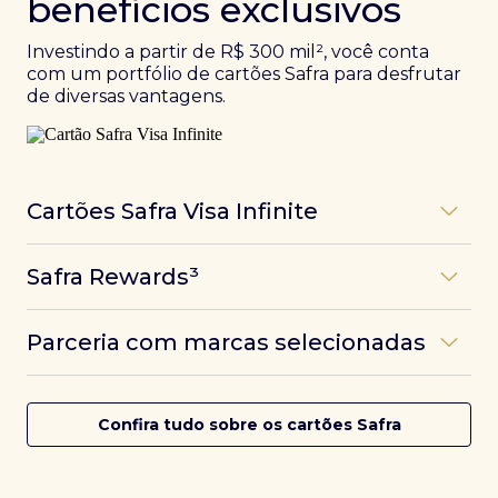
benefícios exclusivos
Investindo a partir de R$ 300 mil², você conta
com um portfólio de cartões Safra para desfrutar
de diversas vantagens.
Cartões Safra Visa Infinite
Os
cartões de crédito Infinite do Safra
unem
Safra Rewards³
experiências refinadas a benefícios únicos, como
até 3 pontos por dólar gasto, além de parcerias e
Programa de pontos dos cartões Safra com uma
benefícios exclusivos da bandeira Visa.
Parceria com marcas selecionadas
das melhores pontuações do mercado.
Com o
Safra Visa Infinite Investor
, você
converte seus investimentos em limite no cartão e
Desfrute de experiências únicas com as parcerias dos
Saiba mais
conta com acesso a mais de 1.400 salas VIP Dragon
cartões Safra.
Confira tudo sobre os cartões Safra
Pass ao redor do mundo.
Saiba mais