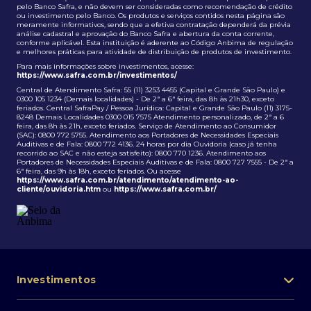
pelo Banco Safra, e não devem ser consideradas como recomendação de crédito
ou investimento pelo Banco. Os produtos e serviços contidos nesta página são
meramente informativos, sendo que a efetiva contratação dependerá da prévia
análise cadastral e aprovação do Banco Safra e abertura da conta corrente,
conforme aplicável. Esta instituição é aderente ao Código Anbima de regulação
e melhores práticas para atividade de distribuição de produtos de investimento.
Para mais informações sobre investimentos, acesse:
https://www.safra.com.br/investimentos/
Central de Atendimento Safra: 55 (11) 3253 4455 (Capital e Grande São Paulo) e
0300 105 1234 (Demais localidades) - De 2ª a 6ª feira, das 8h às 21h30, exceto
feriados. Central SafraPay / Pessoa Jurídica: Capital e Grande São Paulo (11) 3175-
8248 Demais Localidades 0300 015 7575 Atendimento personalizado, de 2ª a 6
feira, das 8h às 21h, exceto feriados. Serviço de Atendimento ao Consumidor
(SAC): 0800 772 5755. Atendimento aos Portadores de Necessidades Especiais
Auditivas e de Fala: 0800 772 4136. 24 horas por dia Ouvidoria (caso já tenha
recorrido ao SAC e não esteja satisfeito): 0800 770 1236. Atendimento aos
Portadores de Necessidades Especiais Auditivas e de Fala: 0800 727 7555 - De 2ª a
6ª feira, das 9h às 18h, exceto feriados. Ou acesse
https://www.safra.com.br/atendimento/atendimento-ao-
cliente/ouvidoria.htm
ou
https://www.safra.com.br/
Investimentos
Portfólio de investimentos