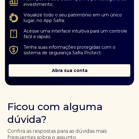
investimento;
Visualize todo o seu patrimônio em um único
lugar, no App Safra;
Acesse uma interface intuitiva para um controle
fácil e rápido;
Tenha suas informações protegidas com o
sistema de segurança Safra Protect.
Abra sua conta
Ficou com alguma
dúvida?
Confira as respostas para as dúvidas mais
frequentes sobre o assunto.