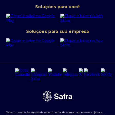
Pessoa Jurídica
Operações Financeiras
Canal de denúncias
Soluções para você
Abra sua conta PJ
Política de Investimentos Pessoais
SafraPay
Política de Segurança Cibernética
Conta corrente PJ
Portal da Privacidade
Soluções para sua empresa
Cartão Safra Empresas
PRSAC
Empréstimo e financiamentos PJ
Regras e Parâmetros de Atuação Banco Safra
Seguros para empresas
Relações com investidores
Derivativos
Remuneração Diferenciada FEE BASED
Agronegócios
Segurança da Informação
Tarifas e serviços Pessoa Física
Termos de Uso
Transparência de remuneração
Guia de Classificação de Natureza Cambial
Toda comunicação através da rede mundial de computadores está sujeita a