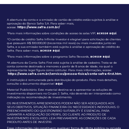
A abertura da conta e a emissão de cartão de crédito estão sujeitos à análise e
aprovação do Banco Safra S.A. Para saber mais,
acesse:
https://www.safra.com.br/
¹Para mais informações sobre condições de acesso às salas VIP,
acesse aqui
.
²O cartão de crédito Safra Infinite Investor é elegível para solicitação de clientes
que possuam R$ 300.000,00 (trezentos mil reais) ou mais investidos junto ao
Safra, e a sua emissão também está sujeita à análise e aprovação de crédito do
Safra. Para saber mais,
acesse aqui
.
³Para mais informações sobre o programa Safra Rewards,
acesse aqui
.
⁴A abertura da Conta Safra First está sujeita à análise de cadastro. Trata-se de
conta corrente destinada a menores a partir de 8 anos de idade, na qual o
representante legal figura como cotitular. Para mais informações, acesse:
https://www.safra.com.br/servicos/pessoa-fisica/conta-safra-first.htm
.
A instituição é remunerada pela distribuição do produto. Para mais detalhes,
consulte o documento disponível
aqui
.
Material Publicitário. Este material destina-se a apresentar as soluções de
investimento disponíveis no Grupo J. Safra, não devendo ser interpretado como
indicação ou recomendação de investimento.
OS INVESTIMENTOS APRESENTADOS PODEM NÃO SER ADEQUADOS AOS
SEUS OBJETIVOS, SITUAÇÃO FINANCEIRA OU NECESSIDADES INDIVIDUAIS. O
PREENCHIMENTO DO QUESTIONÁRIO SUITABILITY É ESSENCIAL PARA
GARANTIR A ADEQUAÇÃO DO PERFIL DO CLIENTE AO PRODUTO DE
INVESTIMENTO ESCOLHIDO. LEIA PREVIAMENTE AS CONDIÇÕES DE CADA
PRODUTO ANTES DE INVESTIR.
Essas informações não constituem qualquer forma de oferta pública ou privada