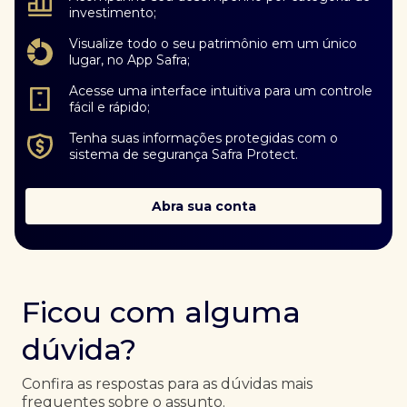
investimento;
Visualize todo o seu patrimônio em um único
lugar, no App Safra;
Acesse uma interface intuitiva para um controle
fácil e rápido;
Tenha suas informações protegidas com o
sistema de segurança Safra Protect.
Abra sua conta
Ficou com alguma
dúvida?
Confira as respostas para as dúvidas mais
frequentes sobre o assunto.