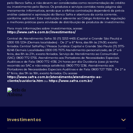
pelo Banco Safra, e não devem ser consideradas como recomendação de crédito
ou investimento pelo Banco. Os produtos e serviços contidos nesta página são
meramente informativos, sendo que a efetiva contratação dependerá da prévia
análise cadastral e aprovação do Banco Safra e abertura da conta corrente,
conforme aplicável. Esta instituição é aderente ao Código Anbima de regulação
e melhores práticas para atividade de distribuição de produtos de investimento.
Para mais informações sobre investimentos, acesse:
https://www.safra.com.br/investimentos/
Central de Atendimento Safra: 55 (11) 3253 4455 (Capital e Grande São Paulo) e
0300 105 1234 (Demais localidades) - De 2ª a 6ª feira, das 8h às 21h30, exceto
feriados. Central SafraPay / Pessoa Jurídica: Capital e Grande São Paulo (11) 3175-
8248 Demais Localidades 0300 015 7575 Atendimento personalizado, de 2ª a 6
feira, das 8h às 21h, exceto feriados. Serviço de Atendimento ao Consumidor
(SAC): 0800 772 5755. Atendimento aos Portadores de Necessidades Especiais
Auditivas e de Fala: 0800 772 4136. 24 horas por dia Ouvidoria (caso já tenha
recorrido ao SAC e não esteja satisfeito): 0800 770 1236. Atendimento aos
Portadores de Necessidades Especiais Auditivas e de Fala: 0800 727 7555 - De 2ª a
6ª feira, das 9h às 18h, exceto feriados. Ou acesse
https://www.safra.com.br/atendimento/atendimento-ao-
cliente/ouvidoria.htm
ou
https://www.safra.com.br/
Investimentos
Portfólio de investimentos