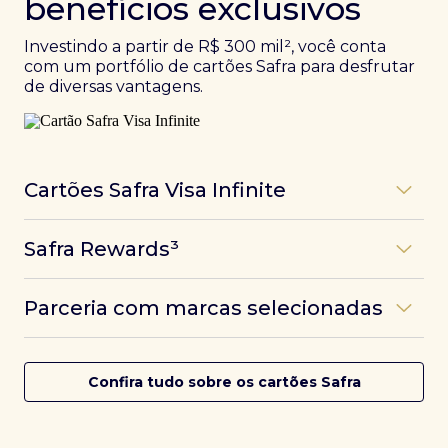
benefícios exclusivos
Investindo a partir de R$ 300 mil², você conta
com um portfólio de cartões Safra para desfrutar
de diversas vantagens.
Cartões Safra Visa Infinite
Os
cartões de crédito Infinite do Safra
unem
Safra Rewards³
experiências refinadas a benefícios únicos, como
até 3 pontos por dólar gasto, além de parcerias e
Programa de pontos dos cartões Safra com uma
benefícios exclusivos da bandeira Visa.
Parceria com marcas selecionadas
das melhores pontuações do mercado.
Com o
Safra Visa Infinite Investor
, você
converte seus investimentos em limite no cartão e
Desfrute de experiências únicas com as parcerias dos
Saiba mais
conta com acesso a mais de 1.400 salas VIP Dragon
cartões Safra.
Confira tudo sobre os cartões Safra
Pass ao redor do mundo.
Saiba mais