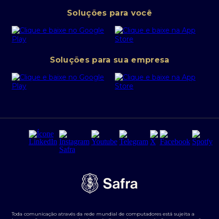
Pessoa Jurídica
Operações Financeiras
Canal de denúncias
Soluções para você
Abra sua conta PJ
Política de Investimentos Pessoais
SafraPay
Política de Segurança Cibernética
Conta corrente PJ
Portal da Privacidade
Soluções para sua empresa
Cartão Safra Empresas
PRSAC
Empréstimo e financiamentos PJ
Regras e Parâmetros de Atuação Banco Safra
Seguros para empresas
Relações com investidores
Derivativos
Remuneração Diferenciada FEE BASED
Agronegócios
Segurança da Informação
Tarifas e serviços Pessoa Física
Termos de Uso
Transparência de remuneração
Guia de Classificação de Natureza Cambial
Toda comunicação através da rede mundial de computadores está sujeita a