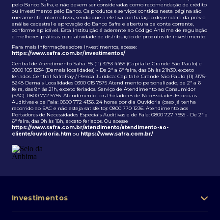
pelo Banco Safra, e não devem ser consideradas como recomendação de crédito
ou investimento pelo Banco. Os produtos e serviços contidos nesta página são
meramente informativos, sendo que a efetiva contratação dependerá da prévia
análise cadastral e aprovação do Banco Safra e abertura da conta corrente,
conforme aplicável. Esta instituição é aderente ao Código Anbima de regulação
e melhores práticas para atividade de distribuição de produtos de investimento.
Para mais informações sobre investimentos, acesse:
https://www.safra.com.br/investimentos/
Central de Atendimento Safra: 55 (11) 3253 4455 (Capital e Grande São Paulo) e
0300 105 1234 (Demais localidades) - De 2ª a 6ª feira, das 8h às 21h30, exceto
feriados. Central SafraPay / Pessoa Jurídica: Capital e Grande São Paulo (11) 3175-
8248 Demais Localidades 0300 015 7575 Atendimento personalizado, de 2ª a 6
feira, das 8h às 21h, exceto feriados. Serviço de Atendimento ao Consumidor
(SAC): 0800 772 5755. Atendimento aos Portadores de Necessidades Especiais
Auditivas e de Fala: 0800 772 4136. 24 horas por dia Ouvidoria (caso já tenha
recorrido ao SAC e não esteja satisfeito): 0800 770 1236. Atendimento aos
Portadores de Necessidades Especiais Auditivas e de Fala: 0800 727 7555 - De 2ª a
6ª feira, das 9h às 18h, exceto feriados. Ou acesse
https://www.safra.com.br/atendimento/atendimento-ao-
cliente/ouvidoria.htm
ou
https://www.safra.com.br/
Investimentos
Portfólio de investimentos