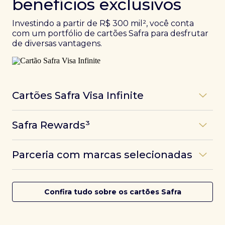
benefícios exclusivos
Investindo a partir de R$ 300 mil², você conta
com um portfólio de cartões Safra para desfrutar
de diversas vantagens.
Cartões Safra Visa Infinite
Os
cartões de crédito Infinite do Safra
unem
Safra Rewards³
experiências refinadas a benefícios únicos, como
até 3 pontos por dólar gasto, além de parcerias e
Programa de pontos dos cartões Safra com uma
benefícios exclusivos da bandeira Visa.
Parceria com marcas selecionadas
das melhores pontuações do mercado.
Com o
Safra Visa Infinite Investor
, você
converte seus investimentos em limite no cartão e
Desfrute de experiências únicas com as parcerias dos
Saiba mais
conta com acesso a mais de 1.400 salas VIP Dragon
cartões Safra.
Confira tudo sobre os cartões Safra
Pass ao redor do mundo.
Saiba mais