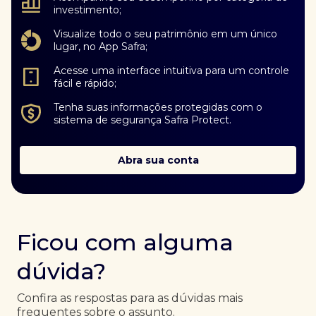
investimento;
Visualize todo o seu patrimônio em um único
lugar, no App Safra;
Acesse uma interface intuitiva para um controle
fácil e rápido;
Tenha suas informações protegidas com o
sistema de segurança Safra Protect.
Abra sua conta
Ficou com alguma
dúvida?
Confira as respostas para as dúvidas mais
frequentes sobre o assunto.