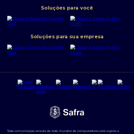
Pessoa Jurídica
Operações Financeiras
Canal de denúncias
Soluções para você
Abra sua conta PJ
Política de Investimentos Pessoais
SafraPay
Política de Segurança Cibernética
Conta corrente PJ
Portal da Privacidade
Soluções para sua empresa
Cartão Safra Empresas
PRSAC
Empréstimo e financiamentos PJ
Regras e Parâmetros de Atuação Banco Safra
Seguros para empresas
Relações com investidores
Derivativos
Remuneração Diferenciada FEE BASED
Agronegócios
Segurança da Informação
Tarifas e serviços Pessoa Física
Termos de Uso
Transparência de remuneração
Guia de Classificação de Natureza Cambial
Toda comunicação através da rede mundial de computadores está sujeita a