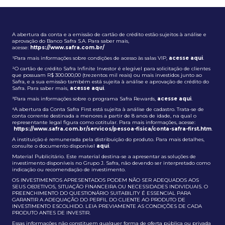
A abertura da conta e a emissão de cartão de crédito estão sujeitos à análise e
aprovação do Banco Safra S.A. Para saber mais,
acesse:
https://www.safra.com.br/
¹Para mais informações sobre condições de acesso às salas VIP,
acesse aqui
.
²O cartão de crédito Safra Infinite Investor é elegível para solicitação de clientes
que possuam R$ 300.000,00 (trezentos mil reais) ou mais investidos junto ao
Safra, e a sua emissão também está sujeita à análise e aprovação de crédito do
Safra. Para saber mais,
acesse aqui
.
³Para mais informações sobre o programa Safra Rewards,
acesse aqui
.
⁴A abertura da Conta Safra First está sujeita à análise de cadastro. Trata-se de
conta corrente destinada a menores a partir de 8 anos de idade, na qual o
representante legal figura como cotitular. Para mais informações, acesse:
https://www.safra.com.br/servicos/pessoa-fisica/conta-safra-first.htm
.
A instituição é remunerada pela distribuição do produto. Para mais detalhes,
consulte o documento disponível
aqui
.
Material Publicitário. Este material destina-se a apresentar as soluções de
investimento disponíveis no Grupo J. Safra, não devendo ser interpretado como
indicação ou recomendação de investimento.
OS INVESTIMENTOS APRESENTADOS PODEM NÃO SER ADEQUADOS AOS
SEUS OBJETIVOS, SITUAÇÃO FINANCEIRA OU NECESSIDADES INDIVIDUAIS. O
PREENCHIMENTO DO QUESTIONÁRIO SUITABILITY É ESSENCIAL PARA
GARANTIR A ADEQUAÇÃO DO PERFIL DO CLIENTE AO PRODUTO DE
INVESTIMENTO ESCOLHIDO. LEIA PREVIAMENTE AS CONDIÇÕES DE CADA
PRODUTO ANTES DE INVESTIR.
Essas informações não constituem qualquer forma de oferta pública ou privada