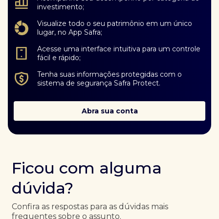
investimento;
Visualize todo o seu patrimônio em um único
lugar, no App Safra;
Acesse uma interface intuitiva para um controle
fácil e rápido;
Tenha suas informações protegidas com o
sistema de segurança Safra Protect.
Abra sua conta
Ficou com alguma
dúvida?
Confira as respostas para as dúvidas mais
frequentes sobre o assunto.