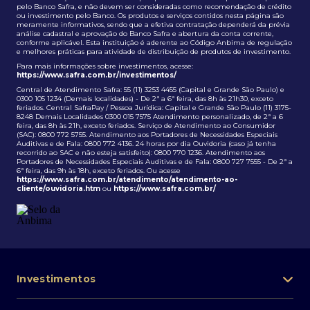
pelo Banco Safra, e não devem ser consideradas como recomendação de crédito
ou investimento pelo Banco. Os produtos e serviços contidos nesta página são
meramente informativos, sendo que a efetiva contratação dependerá da prévia
análise cadastral e aprovação do Banco Safra e abertura da conta corrente,
conforme aplicável. Esta instituição é aderente ao Código Anbima de regulação
e melhores práticas para atividade de distribuição de produtos de investimento.
Para mais informações sobre investimentos, acesse:
https://www.safra.com.br/investimentos/
Central de Atendimento Safra: 55 (11) 3253 4455 (Capital e Grande São Paulo) e
0300 105 1234 (Demais localidades) - De 2ª a 6ª feira, das 8h às 21h30, exceto
feriados. Central SafraPay / Pessoa Jurídica: Capital e Grande São Paulo (11) 3175-
8248 Demais Localidades 0300 015 7575 Atendimento personalizado, de 2ª a 6
feira, das 8h às 21h, exceto feriados. Serviço de Atendimento ao Consumidor
(SAC): 0800 772 5755. Atendimento aos Portadores de Necessidades Especiais
Auditivas e de Fala: 0800 772 4136. 24 horas por dia Ouvidoria (caso já tenha
recorrido ao SAC e não esteja satisfeito): 0800 770 1236. Atendimento aos
Portadores de Necessidades Especiais Auditivas e de Fala: 0800 727 7555 - De 2ª a
6ª feira, das 9h às 18h, exceto feriados. Ou acesse
https://www.safra.com.br/atendimento/atendimento-ao-
cliente/ouvidoria.htm
ou
https://www.safra.com.br/
Investimentos
Portfólio de investimentos