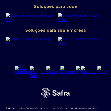
Pessoa Jurídica
Operações Financeiras
Canal de denúncias
Soluções para você
Abra sua conta PJ
Política de Investimentos Pessoais
SafraPay
Política de Segurança Cibernética
Conta corrente PJ
Portal da Privacidade
Soluções para sua empresa
Cartão Safra Empresas
PRSAC
Empréstimo e financiamentos PJ
Regras e Parâmetros de Atuação Banco Safra
Seguros para empresas
Relações com investidores
Derivativos
Remuneração Diferenciada FEE BASED
Agronegócios
Segurança da Informação
Tarifas e serviços Pessoa Física
Termos de Uso
Transparência de remuneração
Guia de Classificação de Natureza Cambial
Toda comunicação através da rede mundial de computadores está sujeita a