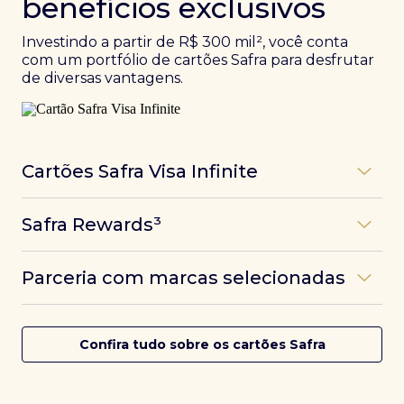
benefícios exclusivos
Investindo a partir de R$ 300 mil², você conta
com um portfólio de cartões Safra para desfrutar
de diversas vantagens.
Cartões Safra Visa Infinite
Os
cartões de crédito Infinite do Safra
unem
Safra Rewards³
experiências refinadas a benefícios únicos, como
até 3 pontos por dólar gasto, além de parcerias e
Programa de pontos dos cartões Safra com uma
benefícios exclusivos da bandeira Visa.
Parceria com marcas selecionadas
das melhores pontuações do mercado.
Com o
Safra Visa Infinite Investor
, você
converte seus investimentos em limite no cartão e
Desfrute de experiências únicas com as parcerias dos
Saiba mais
conta com acesso a mais de 1.400 salas VIP Dragon
cartões Safra.
Confira tudo sobre os cartões Safra
Pass ao redor do mundo.
Saiba mais