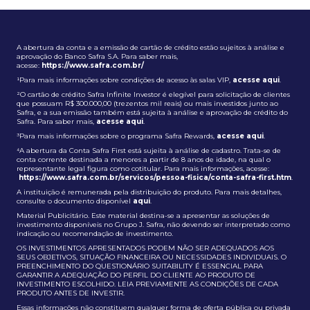
A abertura da conta e a emissão de cartão de crédito estão sujeitos à análise e
aprovação do Banco Safra S.A. Para saber mais,
acesse:
https://www.safra.com.br/
¹Para mais informações sobre condições de acesso às salas VIP,
acesse aqui
.
²O cartão de crédito Safra Infinite Investor é elegível para solicitação de clientes
que possuam R$ 300.000,00 (trezentos mil reais) ou mais investidos junto ao
Safra, e a sua emissão também está sujeita à análise e aprovação de crédito do
Safra. Para saber mais,
acesse aqui
.
³Para mais informações sobre o programa Safra Rewards,
acesse aqui
.
⁴A abertura da Conta Safra First está sujeita à análise de cadastro. Trata-se de
conta corrente destinada a menores a partir de 8 anos de idade, na qual o
representante legal figura como cotitular. Para mais informações, acesse:
https://www.safra.com.br/servicos/pessoa-fisica/conta-safra-first.htm
.
A instituição é remunerada pela distribuição do produto. Para mais detalhes,
consulte o documento disponível
aqui
.
Material Publicitário. Este material destina-se a apresentar as soluções de
investimento disponíveis no Grupo J. Safra, não devendo ser interpretado como
indicação ou recomendação de investimento.
OS INVESTIMENTOS APRESENTADOS PODEM NÃO SER ADEQUADOS AOS
SEUS OBJETIVOS, SITUAÇÃO FINANCEIRA OU NECESSIDADES INDIVIDUAIS. O
PREENCHIMENTO DO QUESTIONÁRIO SUITABILITY É ESSENCIAL PARA
GARANTIR A ADEQUAÇÃO DO PERFIL DO CLIENTE AO PRODUTO DE
INVESTIMENTO ESCOLHIDO. LEIA PREVIAMENTE AS CONDIÇÕES DE CADA
PRODUTO ANTES DE INVESTIR.
Essas informações não constituem qualquer forma de oferta pública ou privada