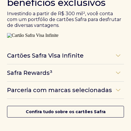
benefícios exclusivos
Investindo a partir de R$ 300 mil², você conta
com um portfólio de cartões Safra para desfrutar
de diversas vantagens.
Cartões Safra Visa Infinite
Os
cartões de crédito Infinite do Safra
unem
Safra Rewards³
experiências refinadas a benefícios únicos, como
até 3 pontos por dólar gasto, além de parcerias e
Programa de pontos dos cartões Safra com uma
benefícios exclusivos da bandeira Visa.
Parceria com marcas selecionadas
das melhores pontuações do mercado.
Com o
Safra Visa Infinite Investor
, você
converte seus investimentos em limite no cartão e
Desfrute de experiências únicas com as parcerias dos
Saiba mais
conta com acesso a mais de 1.400 salas VIP Dragon
cartões Safra.
Confira tudo sobre os cartões Safra
Pass ao redor do mundo.
Saiba mais