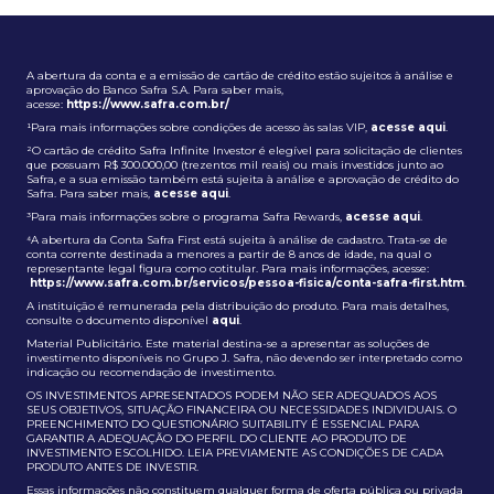
A abertura da conta e a emissão de cartão de crédito estão sujeitos à análise e
aprovação do Banco Safra S.A. Para saber mais,
acesse:
https://www.safra.com.br/
¹Para mais informações sobre condições de acesso às salas VIP,
acesse aqui
.
²O cartão de crédito Safra Infinite Investor é elegível para solicitação de clientes
que possuam R$ 300.000,00 (trezentos mil reais) ou mais investidos junto ao
Safra, e a sua emissão também está sujeita à análise e aprovação de crédito do
Safra. Para saber mais,
acesse aqui
.
³Para mais informações sobre o programa Safra Rewards,
acesse aqui
.
⁴A abertura da Conta Safra First está sujeita à análise de cadastro. Trata-se de
conta corrente destinada a menores a partir de 8 anos de idade, na qual o
representante legal figura como cotitular. Para mais informações, acesse:
https://www.safra.com.br/servicos/pessoa-fisica/conta-safra-first.htm
.
A instituição é remunerada pela distribuição do produto. Para mais detalhes,
consulte o documento disponível
aqui
.
Material Publicitário. Este material destina-se a apresentar as soluções de
investimento disponíveis no Grupo J. Safra, não devendo ser interpretado como
indicação ou recomendação de investimento.
OS INVESTIMENTOS APRESENTADOS PODEM NÃO SER ADEQUADOS AOS
SEUS OBJETIVOS, SITUAÇÃO FINANCEIRA OU NECESSIDADES INDIVIDUAIS. O
PREENCHIMENTO DO QUESTIONÁRIO SUITABILITY É ESSENCIAL PARA
GARANTIR A ADEQUAÇÃO DO PERFIL DO CLIENTE AO PRODUTO DE
INVESTIMENTO ESCOLHIDO. LEIA PREVIAMENTE AS CONDIÇÕES DE CADA
PRODUTO ANTES DE INVESTIR.
Essas informações não constituem qualquer forma de oferta pública ou privada