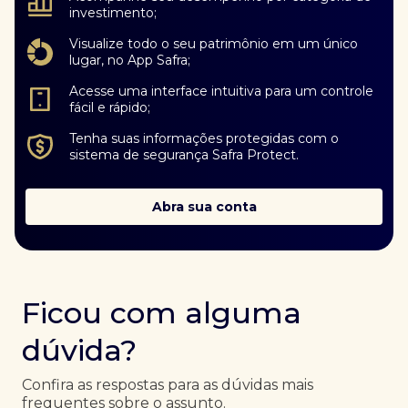
investimento;
Visualize todo o seu patrimônio em um único
lugar, no App Safra;
Acesse uma interface intuitiva para um controle
fácil e rápido;
Tenha suas informações protegidas com o
sistema de segurança Safra Protect.
Abra sua conta
Ficou com alguma
dúvida?
Confira as respostas para as dúvidas mais
frequentes sobre o assunto.