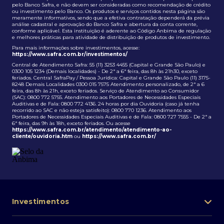
pelo Banco Safra, e não devem ser consideradas como recomendação de crédito
ou investimento pelo Banco. Os produtos e serviços contidos nesta página são
meramente informativos, sendo que a efetiva contratação dependerá da prévia
análise cadastral e aprovação do Banco Safra e abertura da conta corrente,
conforme aplicável. Esta instituição é aderente ao Código Anbima de regulação
e melhores práticas para atividade de distribuição de produtos de investimento.
Para mais informações sobre investimentos, acesse:
https://www.safra.com.br/investimentos/
Central de Atendimento Safra: 55 (11) 3253 4455 (Capital e Grande São Paulo) e
0300 105 1234 (Demais localidades) - De 2ª a 6ª feira, das 8h às 21h30, exceto
feriados. Central SafraPay / Pessoa Jurídica: Capital e Grande São Paulo (11) 3175-
8248 Demais Localidades 0300 015 7575 Atendimento personalizado, de 2ª a 6
feira, das 8h às 21h, exceto feriados. Serviço de Atendimento ao Consumidor
(SAC): 0800 772 5755. Atendimento aos Portadores de Necessidades Especiais
Auditivas e de Fala: 0800 772 4136. 24 horas por dia Ouvidoria (caso já tenha
recorrido ao SAC e não esteja satisfeito): 0800 770 1236. Atendimento aos
Portadores de Necessidades Especiais Auditivas e de Fala: 0800 727 7555 - De 2ª a
6ª feira, das 9h às 18h, exceto feriados. Ou acesse
https://www.safra.com.br/atendimento/atendimento-ao-
cliente/ouvidoria.htm
ou
https://www.safra.com.br/
Investimentos
Portfólio de investimentos