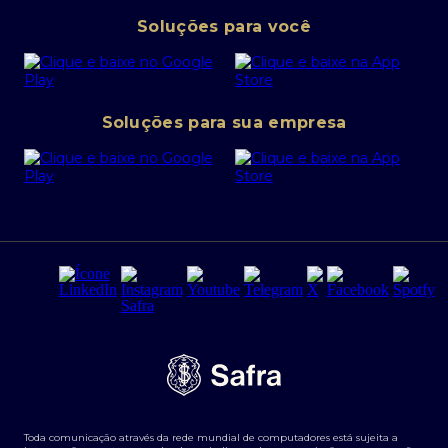
Pessoa Jurídica
Operações Financeiras
Canal de denúncias
Soluções para você
Abra sua conta PJ
Política de Investimentos Pessoais
SafraPay
Política de Segurança Cibernética
Conta corrente PJ
Portal da Privacidade
Soluções para sua empresa
Cartão Safra Empresas
PRSAC
Empréstimo e financiamentos PJ
Regras e Parâmetros de Atuação Banco Safra
Seguros para empresas
Relações com investidores
Derivativos
Remuneração Diferenciada FEE BASED
Agronegócios
Segurança da Informação
Tarifas e serviços Pessoa Física
Termos de Uso
Transparência de remuneração
Guia de Classificação de Natureza Cambial
Toda comunicação através da rede mundial de computadores está sujeita a