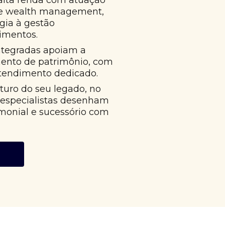
alta renda com atuação
 e wealth management,
égia à gestão
imentos.
ntegradas apoiam a
mento de patrimônio, com
atendimento dedicado.
uro do seu legado, no
 especialistas desenham
monial e sucessório com