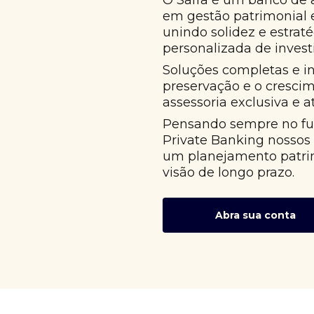
O Safra é um banco de 
em gestão patrimonial
unindo solidez e estrat
personalizada de invest
Soluções completas e i
preservação e o cresci
assessoria exclusiva e 
Pensando sempre no fut
Private Banking nossos
um planejamento patri
visão de longo prazo.
Abra sua conta