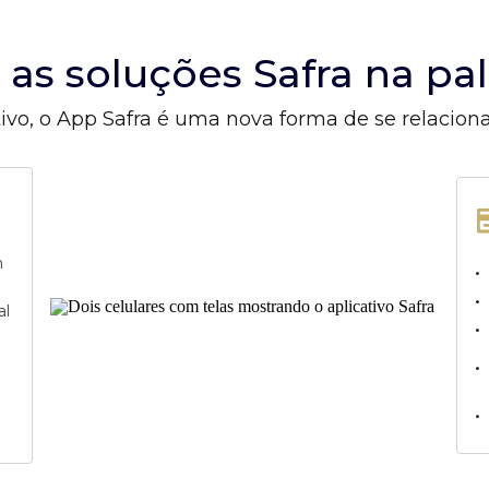
s as soluções Safra na p
ivo, o App Safra é uma nova forma de se relacion
m
•
•
al
•
•
•