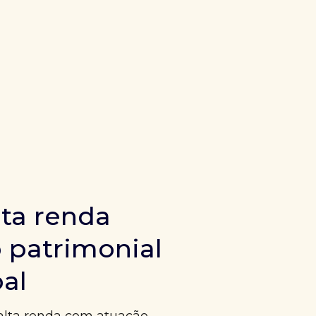
ta renda
 patrimonial
bal