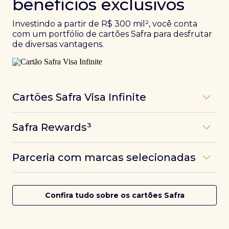
benefícios exclusivos
Investindo a partir de R$ 300 mil², você conta
com um portfólio de cartões Safra para desfrutar
de diversas vantagens.
Cartões Safra Visa Infinite
Os
cartões de crédito Infinite do Safra
unem
Safra Rewards³
experiências refinadas a benefícios únicos, como
até 3 pontos por dólar gasto, além de parcerias e
Programa de pontos dos cartões Safra com uma
benefícios exclusivos da bandeira Visa.
Parceria com marcas selecionadas
das melhores pontuações do mercado.
Com o
Safra Visa Infinite Investor
, você
converte seus investimentos em limite no cartão e
Desfrute de experiências únicas com as parcerias dos
Saiba mais
conta com acesso a mais de 1.400 salas VIP Dragon
cartões Safra.
Confira tudo sobre os cartões Safra
Pass ao redor do mundo.
Saiba mais