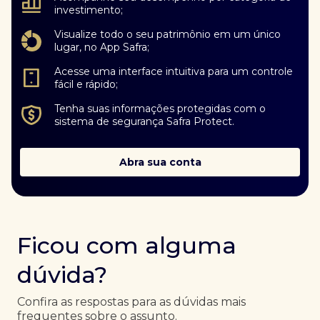
investimento;
Visualize todo o seu patrimônio em um único
lugar, no App Safra;
Acesse uma interface intuitiva para um controle
fácil e rápido;
Tenha suas informações protegidas com o
sistema de segurança Safra Protect.
Abra sua conta
Ficou com alguma
dúvida?
Confira as respostas para as dúvidas mais
frequentes sobre o assunto.