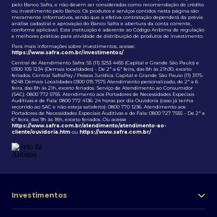
pelo Banco Safra, e não devem ser consideradas como recomendação de crédito
ou investimento pelo Banco. Os produtos e serviços contidos nesta página são
meramente informativos, sendo que a efetiva contratação dependerá da prévia
análise cadastral e aprovação do Banco Safra e abertura da conta corrente,
conforme aplicável. Esta instituição é aderente ao Código Anbima de regulação
e melhores práticas para atividade de distribuição de produtos de investimento.
Para mais informações sobre investimentos, acesse:
https://www.safra.com.br/investimentos/
Central de Atendimento Safra: 55 (11) 3253 4455 (Capital e Grande São Paulo) e
0300 105 1234 (Demais localidades) - De 2ª a 6ª feira, das 8h às 21h30, exceto
feriados. Central SafraPay / Pessoa Jurídica: Capital e Grande São Paulo (11) 3175-
8248 Demais Localidades 0300 015 7575 Atendimento personalizado, de 2ª a 6
feira, das 8h às 21h, exceto feriados. Serviço de Atendimento ao Consumidor
(SAC): 0800 772 5755. Atendimento aos Portadores de Necessidades Especiais
Auditivas e de Fala: 0800 772 4136. 24 horas por dia Ouvidoria (caso já tenha
recorrido ao SAC e não esteja satisfeito): 0800 770 1236. Atendimento aos
Portadores de Necessidades Especiais Auditivas e de Fala: 0800 727 7555 - De 2ª a
6ª feira, das 9h às 18h, exceto feriados. Ou acesse
https://www.safra.com.br/atendimento/atendimento-ao-
cliente/ouvidoria.htm
ou
https://www.safra.com.br/
Investimentos
Portfólio de investimentos