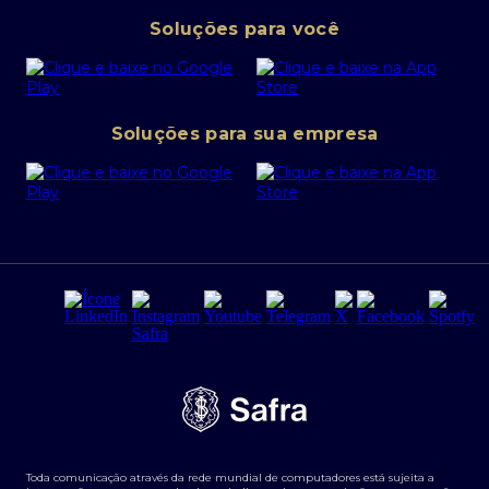
Pessoa Jurídica
Operações Financeiras
Canal de denúncias
Soluções para você
Abra sua conta PJ
Política de Investimentos Pessoais
SafraPay
Política de Segurança Cibernética
Conta corrente PJ
Portal da Privacidade
Soluções para sua empresa
Cartão Safra Empresas
PRSAC
Empréstimo e financiamentos PJ
Regras e Parâmetros de Atuação Banco Safra
Seguros para empresas
Relações com investidores
Derivativos
Remuneração Diferenciada FEE BASED
Agronegócios
Segurança da Informação
Tarifas e serviços Pessoa Física
Termos de Uso
Transparência de remuneração
Guia de Classificação de Natureza Cambial
Toda comunicação através da rede mundial de computadores está sujeita a