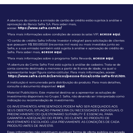
A abertura da conta e a emissão de cartão de crédito estão sujeitos à análise e
aprovação do Banco Safra S.A. Para saber mais,
acesse:
https://www.safra.com.br/
¹Para mais informações sobre condições de acesso às salas VIP,
acesse aqui
.
²O cartão de crédito Safra Infinite Investor é elegível para solicitação de clientes
que possuam R$ 300.000,00 (trezentos mil reais) ou mais investidos junto ao
Safra, e a sua emissão também está sujeita à análise e aprovação de crédito do
Safra. Para saber mais,
acesse aqui
.
³Para mais informações sobre o programa Safra Rewards,
acesse aqui
.
⁴A abertura da Conta Safra First está sujeita à análise de cadastro. Trata-se de
conta corrente destinada a menores a partir de 8 anos de idade, na qual o
representante legal figura como cotitular. Para mais informações, acesse:
https://www.safra.com.br/servicos/pessoa-fisica/conta-safra-first.htm
.
A instituição é remunerada pela distribuição do produto. Para mais detalhes,
consulte o documento disponível
aqui
.
Material Publicitário. Este material destina-se a apresentar as soluções de
investimento disponíveis no Grupo J. Safra, não devendo ser interpretado como
indicação ou recomendação de investimento.
OS INVESTIMENTOS APRESENTADOS PODEM NÃO SER ADEQUADOS AOS
SEUS OBJETIVOS, SITUAÇÃO FINANCEIRA OU NECESSIDADES INDIVIDUAIS. O
PREENCHIMENTO DO QUESTIONÁRIO SUITABILITY É ESSENCIAL PARA
GARANTIR A ADEQUAÇÃO DO PERFIL DO CLIENTE AO PRODUTO DE
INVESTIMENTO ESCOLHIDO. LEIA PREVIAMENTE AS CONDIÇÕES DE CADA
PRODUTO ANTES DE INVESTIR.
Essas informações não constituem qualquer forma de oferta pública ou privada