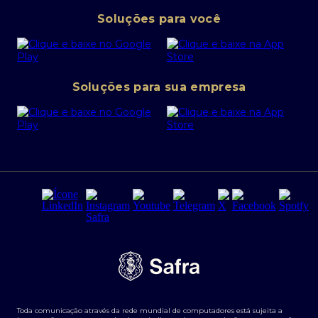
Pessoa Jurídica
Operações Financeiras
Canal de denúncias
Soluções para você
Abra sua conta PJ
Política de Investimentos Pessoais
SafraPay
Política de Segurança Cibernética
Conta corrente PJ
Portal da Privacidade
Soluções para sua empresa
Cartão Safra Empresas
PRSAC
Empréstimo e financiamentos PJ
Regras e Parâmetros de Atuação Banco Safra
Seguros para empresas
Relações com investidores
Derivativos
Remuneração Diferenciada FEE BASED
Agronegócios
Segurança da Informação
Tarifas e serviços Pessoa Física
Termos de Uso
Transparência de remuneração
Guia de Classificação de Natureza Cambial
Toda comunicação através da rede mundial de computadores está sujeita a