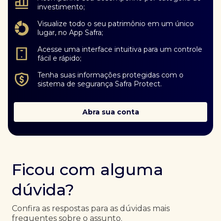
investimento;
Visualize todo o seu patrimônio em um único
lugar, no App Safra;
Acesse uma interface intuitiva para um controle
fácil e rápido;
Tenha suas informações protegidas com o
sistema de segurança Safra Protect.
Abra sua conta
Ficou com alguma
dúvida?
Confira as respostas para as dúvidas mais
frequentes sobre o assunto.