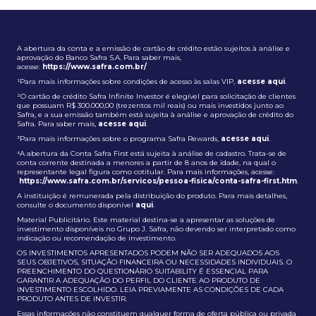
A abertura da conta e a emissão de cartão de crédito estão sujeitos à análise e
aprovação do Banco Safra S.A. Para saber mais,
acesse:
https://www.safra.com.br/
¹Para mais informações sobre condições de acesso às salas VIP,
acesse aqui
.
²O cartão de crédito Safra Infinite Investor é elegível para solicitação de clientes
que possuam R$ 300.000,00 (trezentos mil reais) ou mais investidos junto ao
Safra, e a sua emissão também está sujeita à análise e aprovação de crédito do
Safra. Para saber mais,
acesse aqui
.
³Para mais informações sobre o programa Safra Rewards,
acesse aqui
.
⁴A abertura da Conta Safra First está sujeita à análise de cadastro. Trata-se de
conta corrente destinada a menores a partir de 8 anos de idade, na qual o
representante legal figura como cotitular. Para mais informações, acesse:
https://www.safra.com.br/servicos/pessoa-fisica/conta-safra-first.htm
.
A instituição é remunerada pela distribuição do produto. Para mais detalhes,
consulte o documento disponível
aqui
.
Material Publicitário. Este material destina-se a apresentar as soluções de
investimento disponíveis no Grupo J. Safra, não devendo ser interpretado como
indicação ou recomendação de investimento.
OS INVESTIMENTOS APRESENTADOS PODEM NÃO SER ADEQUADOS AOS
SEUS OBJETIVOS, SITUAÇÃO FINANCEIRA OU NECESSIDADES INDIVIDUAIS. O
PREENCHIMENTO DO QUESTIONÁRIO SUITABILITY É ESSENCIAL PARA
GARANTIR A ADEQUAÇÃO DO PERFIL DO CLIENTE AO PRODUTO DE
INVESTIMENTO ESCOLHIDO. LEIA PREVIAMENTE AS CONDIÇÕES DE CADA
PRODUTO ANTES DE INVESTIR.
Essas informações não constituem qualquer forma de oferta pública ou privada