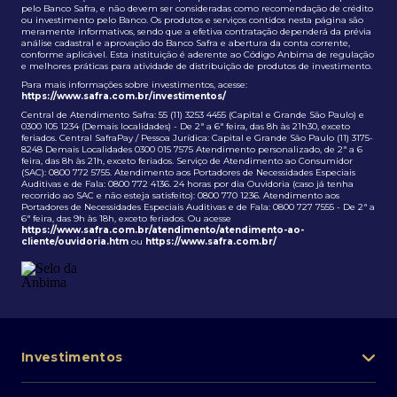
pelo Banco Safra, e não devem ser consideradas como recomendação de crédito
ou investimento pelo Banco. Os produtos e serviços contidos nesta página são
meramente informativos, sendo que a efetiva contratação dependerá da prévia
análise cadastral e aprovação do Banco Safra e abertura da conta corrente,
conforme aplicável. Esta instituição é aderente ao Código Anbima de regulação
e melhores práticas para atividade de distribuição de produtos de investimento.
Para mais informações sobre investimentos, acesse:
https://www.safra.com.br/investimentos/
Central de Atendimento Safra: 55 (11) 3253 4455 (Capital e Grande São Paulo) e
0300 105 1234 (Demais localidades) - De 2ª a 6ª feira, das 8h às 21h30, exceto
feriados. Central SafraPay / Pessoa Jurídica: Capital e Grande São Paulo (11) 3175-
8248 Demais Localidades 0300 015 7575 Atendimento personalizado, de 2ª a 6
feira, das 8h às 21h, exceto feriados. Serviço de Atendimento ao Consumidor
(SAC): 0800 772 5755. Atendimento aos Portadores de Necessidades Especiais
Auditivas e de Fala: 0800 772 4136. 24 horas por dia Ouvidoria (caso já tenha
recorrido ao SAC e não esteja satisfeito): 0800 770 1236. Atendimento aos
Portadores de Necessidades Especiais Auditivas e de Fala: 0800 727 7555 - De 2ª a
6ª feira, das 9h às 18h, exceto feriados. Ou acesse
https://www.safra.com.br/atendimento/atendimento-ao-
cliente/ouvidoria.htm
ou
https://www.safra.com.br/
Investimentos
Portfólio de investimentos