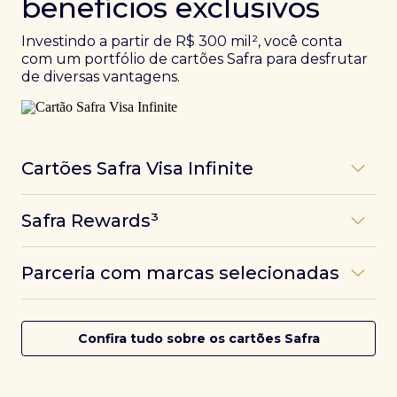
benefícios exclusivos
Investindo a partir de R$ 300 mil², você conta
com um portfólio de cartões Safra para desfrutar
de diversas vantagens.
Cartões Safra Visa Infinite
Os
cartões de crédito Infinite do Safra
unem
Safra Rewards³
experiências refinadas a benefícios únicos, como
até 3 pontos por dólar gasto, além de parcerias e
Programa de pontos dos cartões Safra com uma
benefícios exclusivos da bandeira Visa.
Parceria com marcas selecionadas
das melhores pontuações do mercado.
Com o
Safra Visa Infinite Investor
, você
converte seus investimentos em limite no cartão e
Desfrute de experiências únicas com as parcerias dos
Saiba mais
conta com acesso a mais de 1.400 salas VIP Dragon
cartões Safra.
Confira tudo sobre os cartões Safra
Pass ao redor do mundo.
Saiba mais