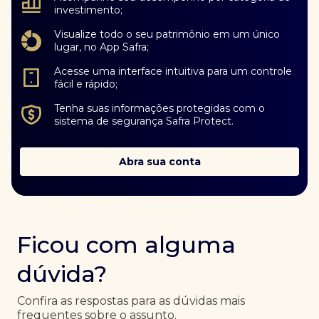
investimento;
Visualize todo o seu patrimônio em um único
lugar, no App Safra;
Acesse uma interface intuitiva para um controle
fácil e rápido;
Tenha suas informações protegidas com o
sistema de segurança Safra Protect.
Abra sua conta
Ficou com alguma
dúvida?
Confira as respostas para as dúvidas mais
frequentes sobre o assunto.