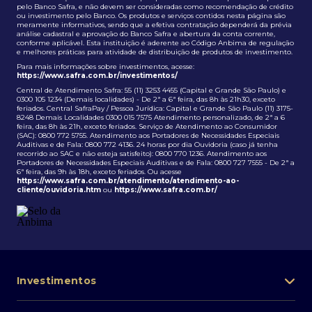
pelo Banco Safra, e não devem ser consideradas como recomendação de crédito
ou investimento pelo Banco. Os produtos e serviços contidos nesta página são
meramente informativos, sendo que a efetiva contratação dependerá da prévia
análise cadastral e aprovação do Banco Safra e abertura da conta corrente,
conforme aplicável. Esta instituição é aderente ao Código Anbima de regulação
e melhores práticas para atividade de distribuição de produtos de investimento.
Para mais informações sobre investimentos, acesse:
https://www.safra.com.br/investimentos/
Central de Atendimento Safra: 55 (11) 3253 4455 (Capital e Grande São Paulo) e
0300 105 1234 (Demais localidades) - De 2ª a 6ª feira, das 8h às 21h30, exceto
feriados. Central SafraPay / Pessoa Jurídica: Capital e Grande São Paulo (11) 3175-
8248 Demais Localidades 0300 015 7575 Atendimento personalizado, de 2ª a 6
feira, das 8h às 21h, exceto feriados. Serviço de Atendimento ao Consumidor
(SAC): 0800 772 5755. Atendimento aos Portadores de Necessidades Especiais
Auditivas e de Fala: 0800 772 4136. 24 horas por dia Ouvidoria (caso já tenha
recorrido ao SAC e não esteja satisfeito): 0800 770 1236. Atendimento aos
Portadores de Necessidades Especiais Auditivas e de Fala: 0800 727 7555 - De 2ª a
6ª feira, das 9h às 18h, exceto feriados. Ou acesse
https://www.safra.com.br/atendimento/atendimento-ao-
cliente/ouvidoria.htm
ou
https://www.safra.com.br/
Investimentos
Portfólio de investimentos