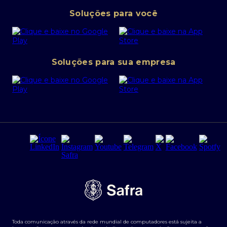
Pessoa Jurídica
Operações Financeiras
Canal de denúncias
Soluções para você
Abra sua conta PJ
Política de Investimentos Pessoais
SafraPay
Política de Segurança Cibernética
Conta corrente PJ
Portal da Privacidade
Soluções para sua empresa
Cartão Safra Empresas
PRSAC
Empréstimo e financiamentos PJ
Regras e Parâmetros de Atuação Banco Safra
Seguros para empresas
Relações com investidores
Derivativos
Remuneração Diferenciada FEE BASED
Agronegócios
Segurança da Informação
Tarifas e serviços Pessoa Física
Termos de Uso
Transparência de remuneração
Guia de Classificação de Natureza Cambial
Toda comunicação através da rede mundial de computadores está sujeita a