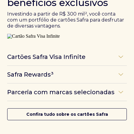
benefícios exclusivos
Investindo a partir de R$ 300 mil², você conta
com um portfólio de cartões Safra para desfrutar
de diversas vantagens.
Cartões Safra Visa Infinite
Os
cartões de crédito Infinite do Safra
unem
Safra Rewards³
experiências refinadas a benefícios únicos, como
até 3 pontos por dólar gasto, além de parcerias e
Programa de pontos dos cartões Safra com uma
benefícios exclusivos da bandeira Visa.
Parceria com marcas selecionadas
das melhores pontuações do mercado.
Com o
Safra Visa Infinite Investor
, você
converte seus investimentos em limite no cartão e
Desfrute de experiências únicas com as parcerias dos
Saiba mais
conta com acesso a mais de 1.400 salas VIP Dragon
cartões Safra.
Confira tudo sobre os cartões Safra
Pass ao redor do mundo.
Saiba mais