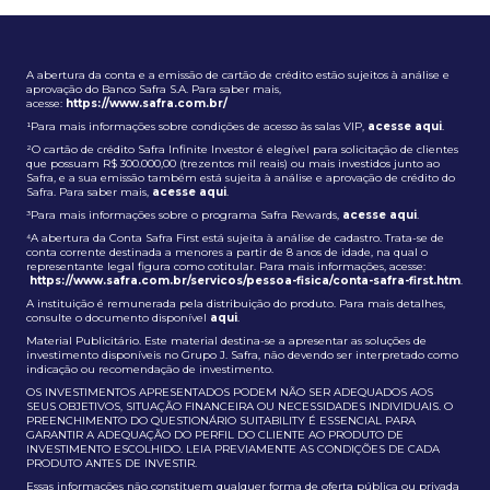
A abertura da conta e a emissão de cartão de crédito estão sujeitos à análise e
aprovação do Banco Safra S.A. Para saber mais,
acesse:
https://www.safra.com.br/
¹Para mais informações sobre condições de acesso às salas VIP,
acesse aqui
.
²O cartão de crédito Safra Infinite Investor é elegível para solicitação de clientes
que possuam R$ 300.000,00 (trezentos mil reais) ou mais investidos junto ao
Safra, e a sua emissão também está sujeita à análise e aprovação de crédito do
Safra. Para saber mais,
acesse aqui
.
³Para mais informações sobre o programa Safra Rewards,
acesse aqui
.
⁴A abertura da Conta Safra First está sujeita à análise de cadastro. Trata-se de
conta corrente destinada a menores a partir de 8 anos de idade, na qual o
representante legal figura como cotitular. Para mais informações, acesse:
https://www.safra.com.br/servicos/pessoa-fisica/conta-safra-first.htm
.
A instituição é remunerada pela distribuição do produto. Para mais detalhes,
consulte o documento disponível
aqui
.
Material Publicitário. Este material destina-se a apresentar as soluções de
investimento disponíveis no Grupo J. Safra, não devendo ser interpretado como
indicação ou recomendação de investimento.
OS INVESTIMENTOS APRESENTADOS PODEM NÃO SER ADEQUADOS AOS
SEUS OBJETIVOS, SITUAÇÃO FINANCEIRA OU NECESSIDADES INDIVIDUAIS. O
PREENCHIMENTO DO QUESTIONÁRIO SUITABILITY É ESSENCIAL PARA
GARANTIR A ADEQUAÇÃO DO PERFIL DO CLIENTE AO PRODUTO DE
INVESTIMENTO ESCOLHIDO. LEIA PREVIAMENTE AS CONDIÇÕES DE CADA
PRODUTO ANTES DE INVESTIR.
Essas informações não constituem qualquer forma de oferta pública ou privada