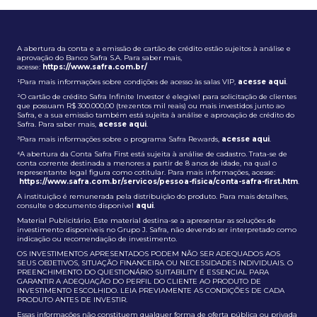
A abertura da conta e a emissão de cartão de crédito estão sujeitos à análise e
aprovação do Banco Safra S.A. Para saber mais,
acesse:
https://www.safra.com.br/
¹Para mais informações sobre condições de acesso às salas VIP,
acesse aqui
.
²O cartão de crédito Safra Infinite Investor é elegível para solicitação de clientes
que possuam R$ 300.000,00 (trezentos mil reais) ou mais investidos junto ao
Safra, e a sua emissão também está sujeita à análise e aprovação de crédito do
Safra. Para saber mais,
acesse aqui
.
³Para mais informações sobre o programa Safra Rewards,
acesse aqui
.
⁴A abertura da Conta Safra First está sujeita à análise de cadastro. Trata-se de
conta corrente destinada a menores a partir de 8 anos de idade, na qual o
representante legal figura como cotitular. Para mais informações, acesse:
https://www.safra.com.br/servicos/pessoa-fisica/conta-safra-first.htm
.
A instituição é remunerada pela distribuição do produto. Para mais detalhes,
consulte o documento disponível
aqui
.
Material Publicitário. Este material destina-se a apresentar as soluções de
investimento disponíveis no Grupo J. Safra, não devendo ser interpretado como
indicação ou recomendação de investimento.
OS INVESTIMENTOS APRESENTADOS PODEM NÃO SER ADEQUADOS AOS
SEUS OBJETIVOS, SITUAÇÃO FINANCEIRA OU NECESSIDADES INDIVIDUAIS. O
PREENCHIMENTO DO QUESTIONÁRIO SUITABILITY É ESSENCIAL PARA
GARANTIR A ADEQUAÇÃO DO PERFIL DO CLIENTE AO PRODUTO DE
INVESTIMENTO ESCOLHIDO. LEIA PREVIAMENTE AS CONDIÇÕES DE CADA
PRODUTO ANTES DE INVESTIR.
Essas informações não constituem qualquer forma de oferta pública ou privada