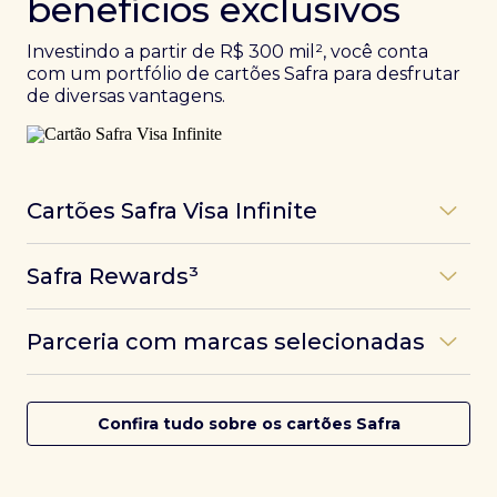
benefícios exclusivos
Investindo a partir de R$ 300 mil², você conta
com um portfólio de cartões Safra para desfrutar
de diversas vantagens.
Cartões Safra Visa Infinite
Os
cartões de crédito Infinite do Safra
unem
Safra Rewards³
experiências refinadas a benefícios únicos, como
até 3 pontos por dólar gasto, além de parcerias e
Programa de pontos dos cartões Safra com uma
benefícios exclusivos da bandeira Visa.
Parceria com marcas selecionadas
das melhores pontuações do mercado.
Com o
Safra Visa Infinite Investor
, você
converte seus investimentos em limite no cartão e
Desfrute de experiências únicas com as parcerias dos
Saiba mais
conta com acesso a mais de 1.400 salas VIP Dragon
cartões Safra.
Confira tudo sobre os cartões Safra
Pass ao redor do mundo.
Saiba mais