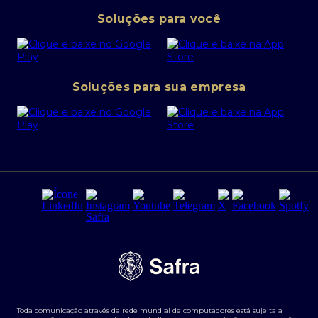
Pessoa Jurídica
Operações Financeiras
Canal de denúncias
Soluções para você
Abra sua conta PJ
Política de Investimentos Pessoais
SafraPay
Política de Segurança Cibernética
Conta corrente PJ
Portal da Privacidade
Soluções para sua empresa
Cartão Safra Empresas
PRSAC
Empréstimo e financiamentos PJ
Regras e Parâmetros de Atuação Banco Safra
Seguros para empresas
Relações com investidores
Derivativos
Remuneração Diferenciada FEE BASED
Agronegócios
Segurança da Informação
Tarifas e serviços Pessoa Física
Termos de Uso
Transparência de remuneração
Guia de Classificação de Natureza Cambial
Toda comunicação através da rede mundial de computadores está sujeita a