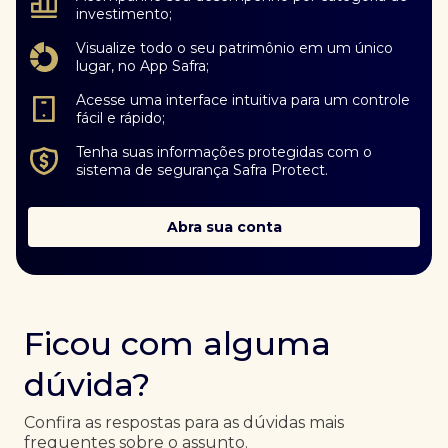
investimento;
Visualize todo o seu patrimônio em um único
lugar, no App Safra;
Acesse uma interface intuitiva para um controle
fácil e rápido;
Tenha suas informações protegidas com o
sistema de segurança Safra Protect.
Abra sua conta
Ficou com alguma
dúvida?
Confira as respostas para as dúvidas mais
frequentes sobre o assunto.