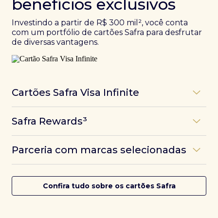
benefícios exclusivos
Investindo a partir de R$ 300 mil², você conta
com um portfólio de cartões Safra para desfrutar
de diversas vantagens.
Cartões Safra Visa Infinite
Os
cartões de crédito Infinite do Safra
unem
Safra Rewards³
experiências refinadas a benefícios únicos, como
até 3 pontos por dólar gasto, além de parcerias e
Programa de pontos dos cartões Safra com uma
benefícios exclusivos da bandeira Visa.
Parceria com marcas selecionadas
das melhores pontuações do mercado.
Com o
Safra Visa Infinite Investor
, você
converte seus investimentos em limite no cartão e
Desfrute de experiências únicas com as parcerias dos
Saiba mais
conta com acesso a mais de 1.400 salas VIP Dragon
cartões Safra.
Confira tudo sobre os cartões Safra
Pass ao redor do mundo.
Saiba mais