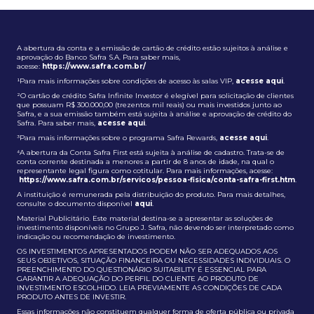
A abertura da conta e a emissão de cartão de crédito estão sujeitos à análise e
aprovação do Banco Safra S.A. Para saber mais,
acesse:
https://www.safra.com.br/
¹Para mais informações sobre condições de acesso às salas VIP,
acesse aqui
.
²O cartão de crédito Safra Infinite Investor é elegível para solicitação de clientes
que possuam R$ 300.000,00 (trezentos mil reais) ou mais investidos junto ao
Safra, e a sua emissão também está sujeita à análise e aprovação de crédito do
Safra. Para saber mais,
acesse aqui
.
³Para mais informações sobre o programa Safra Rewards,
acesse aqui
.
⁴A abertura da Conta Safra First está sujeita à análise de cadastro. Trata-se de
conta corrente destinada a menores a partir de 8 anos de idade, na qual o
representante legal figura como cotitular. Para mais informações, acesse:
https://www.safra.com.br/servicos/pessoa-fisica/conta-safra-first.htm
.
A instituição é remunerada pela distribuição do produto. Para mais detalhes,
consulte o documento disponível
aqui
.
Material Publicitário. Este material destina-se a apresentar as soluções de
investimento disponíveis no Grupo J. Safra, não devendo ser interpretado como
indicação ou recomendação de investimento.
OS INVESTIMENTOS APRESENTADOS PODEM NÃO SER ADEQUADOS AOS
SEUS OBJETIVOS, SITUAÇÃO FINANCEIRA OU NECESSIDADES INDIVIDUAIS. O
PREENCHIMENTO DO QUESTIONÁRIO SUITABILITY É ESSENCIAL PARA
GARANTIR A ADEQUAÇÃO DO PERFIL DO CLIENTE AO PRODUTO DE
INVESTIMENTO ESCOLHIDO. LEIA PREVIAMENTE AS CONDIÇÕES DE CADA
PRODUTO ANTES DE INVESTIR.
Essas informações não constituem qualquer forma de oferta pública ou privada