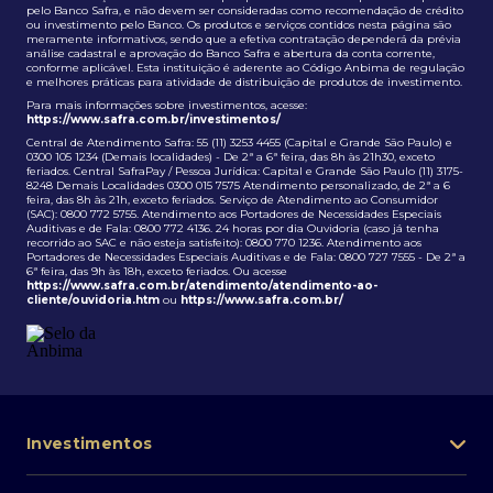
pelo Banco Safra, e não devem ser consideradas como recomendação de crédito
ou investimento pelo Banco. Os produtos e serviços contidos nesta página são
meramente informativos, sendo que a efetiva contratação dependerá da prévia
análise cadastral e aprovação do Banco Safra e abertura da conta corrente,
conforme aplicável. Esta instituição é aderente ao Código Anbima de regulação
e melhores práticas para atividade de distribuição de produtos de investimento.
Para mais informações sobre investimentos, acesse:
https://www.safra.com.br/investimentos/
Central de Atendimento Safra: 55 (11) 3253 4455 (Capital e Grande São Paulo) e
0300 105 1234 (Demais localidades) - De 2ª a 6ª feira, das 8h às 21h30, exceto
feriados. Central SafraPay / Pessoa Jurídica: Capital e Grande São Paulo (11) 3175-
8248 Demais Localidades 0300 015 7575 Atendimento personalizado, de 2ª a 6
feira, das 8h às 21h, exceto feriados. Serviço de Atendimento ao Consumidor
(SAC): 0800 772 5755. Atendimento aos Portadores de Necessidades Especiais
Auditivas e de Fala: 0800 772 4136. 24 horas por dia Ouvidoria (caso já tenha
recorrido ao SAC e não esteja satisfeito): 0800 770 1236. Atendimento aos
Portadores de Necessidades Especiais Auditivas e de Fala: 0800 727 7555 - De 2ª a
6ª feira, das 9h às 18h, exceto feriados. Ou acesse
https://www.safra.com.br/atendimento/atendimento-ao-
cliente/ouvidoria.htm
ou
https://www.safra.com.br/
Investimentos
Portfólio de investimentos