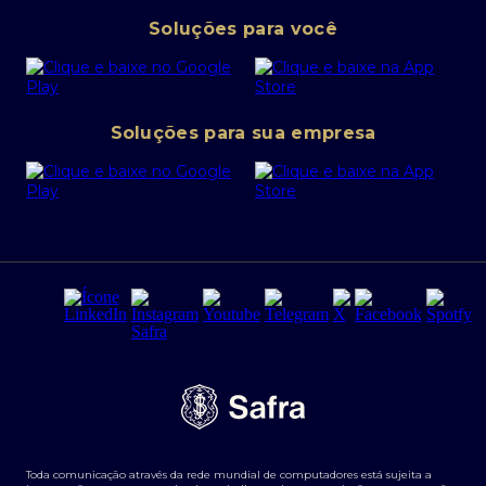
Pessoa Jurídica
Operações Financeiras
Canal de denúncias
Soluções para você
Abra sua conta PJ
Política de Investimentos Pessoais
SafraPay
Política de Segurança Cibernética
Conta corrente PJ
Portal da Privacidade
Soluções para sua empresa
Cartão Safra Empresas
PRSAC
Empréstimo e financiamentos PJ
Regras e Parâmetros de Atuação Banco Safra
Seguros para empresas
Relações com investidores
Derivativos
Remuneração Diferenciada FEE BASED
Agronegócios
Segurança da Informação
Tarifas e serviços Pessoa Física
Termos de Uso
Transparência de remuneração
Guia de Classificação de Natureza Cambial
Toda comunicação através da rede mundial de computadores está sujeita a