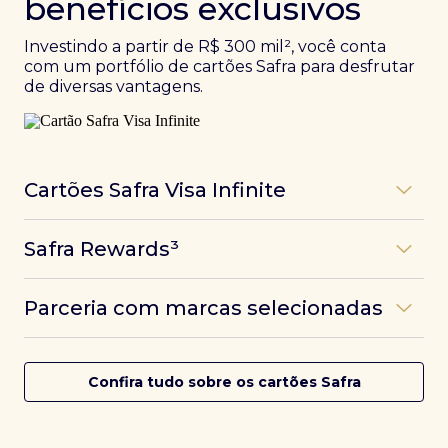
benefícios exclusivos
Investindo a partir de R$ 300 mil², você conta
com um portfólio de cartões Safra para desfrutar
de diversas vantagens.
Cartões Safra Visa Infinite
Os
cartões de crédito Infinite do Safra
unem
Safra Rewards³
experiências refinadas a benefícios únicos, como
até 3 pontos por dólar gasto, além de parcerias e
Programa de pontos dos cartões Safra com uma
benefícios exclusivos da bandeira Visa.
Parceria com marcas selecionadas
das melhores pontuações do mercado.
Com o
Safra Visa Infinite Investor
, você
converte seus investimentos em limite no cartão e
Desfrute de experiências únicas com as parcerias dos
Saiba mais
conta com acesso a mais de 1.400 salas VIP Dragon
cartões Safra.
Confira tudo sobre os cartões Safra
Pass ao redor do mundo.
Saiba mais