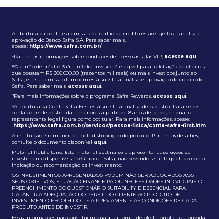
A abertura da conta e a emissão de cartão de crédito estão sujeitos à análise e
aprovação do Banco Safra S.A. Para saber mais,
acesse:
https://www.safra.com.br/
¹Para mais informações sobre condições de acesso às salas VIP,
acesse aqui
.
²O cartão de crédito Safra Infinite Investor é elegível para solicitação de clientes
que possuam R$ 300.000,00 (trezentos mil reais) ou mais investidos junto ao
Safra, e a sua emissão também está sujeita à análise e aprovação de crédito do
Safra. Para saber mais,
acesse aqui
.
³Para mais informações sobre o programa Safra Rewards,
acesse aqui
.
⁴A abertura da Conta Safra First está sujeita à análise de cadastro. Trata-se de
conta corrente destinada a menores a partir de 8 anos de idade, na qual o
representante legal figura como cotitular. Para mais informações, acesse:
https://www.safra.com.br/servicos/pessoa-fisica/conta-safra-first.htm
.
A instituição é remunerada pela distribuição do produto. Para mais detalhes,
consulte o documento disponível
aqui
.
Material Publicitário. Este material destina-se a apresentar as soluções de
investimento disponíveis no Grupo J. Safra, não devendo ser interpretado como
indicação ou recomendação de investimento.
OS INVESTIMENTOS APRESENTADOS PODEM NÃO SER ADEQUADOS AOS
SEUS OBJETIVOS, SITUAÇÃO FINANCEIRA OU NECESSIDADES INDIVIDUAIS. O
PREENCHIMENTO DO QUESTIONÁRIO SUITABILITY É ESSENCIAL PARA
GARANTIR A ADEQUAÇÃO DO PERFIL DO CLIENTE AO PRODUTO DE
INVESTIMENTO ESCOLHIDO. LEIA PREVIAMENTE AS CONDIÇÕES DE CADA
PRODUTO ANTES DE INVESTIR.
Essas informações não constituem qualquer forma de oferta pública ou privada