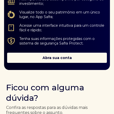
investimento;
Visualize todo o seu patrimônio em um único
lugar, no App Safra;
Acesse uma interface intuitiva para um controle
fácil e rápido;
Tenha suas informações protegidas com o
sistema de segurança Safra Protect.
Abra sua conta
Ficou com alguma
dúvida?
Confira as respostas para as dúvidas mais
frequentes sobre o assunto.