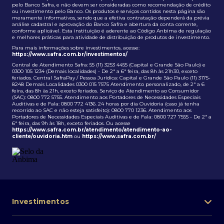
pelo Banco Safra, e não devem ser consideradas como recomendação de crédito
ou investimento pelo Banco. Os produtos e serviços contidos nesta página são
meramente informativos, sendo que a efetiva contratação dependerá da prévia
análise cadastral e aprovação do Banco Safra e abertura da conta corrente,
conforme aplicável. Esta instituição é aderente ao Código Anbima de regulação
e melhores práticas para atividade de distribuição de produtos de investimento.
Para mais informações sobre investimentos, acesse:
https://www.safra.com.br/investimentos/
Central de Atendimento Safra: 55 (11) 3253 4455 (Capital e Grande São Paulo) e
0300 105 1234 (Demais localidades) - De 2ª a 6ª feira, das 8h às 21h30, exceto
feriados. Central SafraPay / Pessoa Jurídica: Capital e Grande São Paulo (11) 3175-
8248 Demais Localidades 0300 015 7575 Atendimento personalizado, de 2ª a 6
feira, das 8h às 21h, exceto feriados. Serviço de Atendimento ao Consumidor
(SAC): 0800 772 5755. Atendimento aos Portadores de Necessidades Especiais
Auditivas e de Fala: 0800 772 4136. 24 horas por dia Ouvidoria (caso já tenha
recorrido ao SAC e não esteja satisfeito): 0800 770 1236. Atendimento aos
Portadores de Necessidades Especiais Auditivas e de Fala: 0800 727 7555 - De 2ª a
6ª feira, das 9h às 18h, exceto feriados. Ou acesse
https://www.safra.com.br/atendimento/atendimento-ao-
cliente/ouvidoria.htm
ou
https://www.safra.com.br/
Investimentos
Portfólio de investimentos