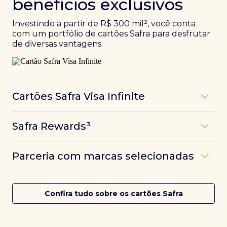
benefícios exclusivos
Investindo a partir de R$ 300 mil², você conta
com um portfólio de cartões Safra para desfrutar
de diversas vantagens.
Cartões Safra Visa Infinite
Os
cartões de crédito Infinite do Safra
unem
Safra Rewards³
experiências refinadas a benefícios únicos, como
até 3 pontos por dólar gasto, além de parcerias e
Programa de pontos dos cartões Safra com uma
benefícios exclusivos da bandeira Visa.
Parceria com marcas selecionadas
das melhores pontuações do mercado.
Com o
Safra Visa Infinite Investor
, você
converte seus investimentos em limite no cartão e
Desfrute de experiências únicas com as parcerias dos
Saiba mais
conta com acesso a mais de 1.400 salas VIP Dragon
cartões Safra.
Confira tudo sobre os cartões Safra
Pass ao redor do mundo.
Saiba mais