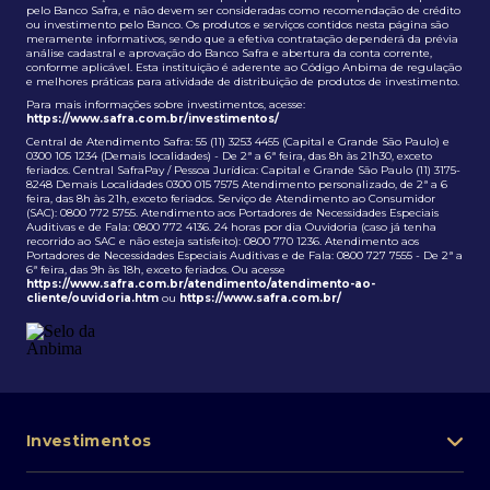
pelo Banco Safra, e não devem ser consideradas como recomendação de crédito
ou investimento pelo Banco. Os produtos e serviços contidos nesta página são
meramente informativos, sendo que a efetiva contratação dependerá da prévia
análise cadastral e aprovação do Banco Safra e abertura da conta corrente,
conforme aplicável. Esta instituição é aderente ao Código Anbima de regulação
e melhores práticas para atividade de distribuição de produtos de investimento.
Para mais informações sobre investimentos, acesse:
https://www.safra.com.br/investimentos/
Central de Atendimento Safra: 55 (11) 3253 4455 (Capital e Grande São Paulo) e
0300 105 1234 (Demais localidades) - De 2ª a 6ª feira, das 8h às 21h30, exceto
feriados. Central SafraPay / Pessoa Jurídica: Capital e Grande São Paulo (11) 3175-
8248 Demais Localidades 0300 015 7575 Atendimento personalizado, de 2ª a 6
feira, das 8h às 21h, exceto feriados. Serviço de Atendimento ao Consumidor
(SAC): 0800 772 5755. Atendimento aos Portadores de Necessidades Especiais
Auditivas e de Fala: 0800 772 4136. 24 horas por dia Ouvidoria (caso já tenha
recorrido ao SAC e não esteja satisfeito): 0800 770 1236. Atendimento aos
Portadores de Necessidades Especiais Auditivas e de Fala: 0800 727 7555 - De 2ª a
6ª feira, das 9h às 18h, exceto feriados. Ou acesse
https://www.safra.com.br/atendimento/atendimento-ao-
cliente/ouvidoria.htm
ou
https://www.safra.com.br/
Investimentos
Portfólio de investimentos