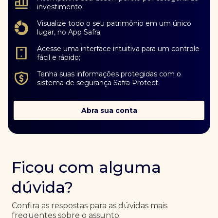
investimento;
Visualize todo o seu patrimônio em um único
lugar, no App Safra;
Acesse uma interface intuitiva para um controle
fácil e rápido;
Tenha suas informações protegidas com o
sistema de segurança Safra Protect.
Abra sua conta
Ficou com alguma
dúvida?
Confira as respostas para as dúvidas mais
frequentes sobre o assunto.