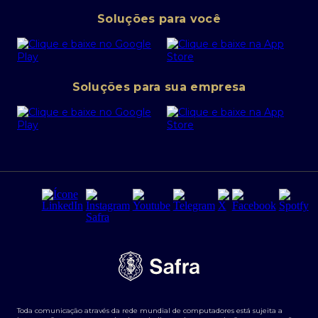
Pessoa Jurídica
Operações Financeiras
Canal de denúncias
Soluções para você
Abra sua conta PJ
Política de Investimentos Pessoais
SafraPay
Política de Segurança Cibernética
Conta corrente PJ
Portal da Privacidade
Soluções para sua empresa
Cartão Safra Empresas
PRSAC
Empréstimo e financiamentos PJ
Regras e Parâmetros de Atuação Banco Safra
Seguros para empresas
Relações com investidores
Derivativos
Remuneração Diferenciada FEE BASED
Agronegócios
Segurança da Informação
Tarifas e serviços Pessoa Física
Termos de Uso
Transparência de remuneração
Guia de Classificação de Natureza Cambial
Toda comunicação através da rede mundial de computadores está sujeita a