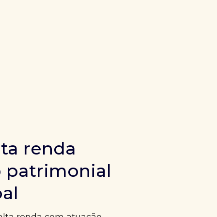
ta renda
 patrimonial
bal