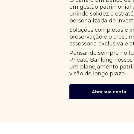
O Safra é um banco de 
em gestão patrimonial
unindo solidez e estrat
personalizada de invest
Soluções completas e i
preservação e o cresci
assessoria exclusiva e 
Pensando sempre no fut
Private Banking nossos
um planejamento patri
visão de longo prazo.
Abra sua conta