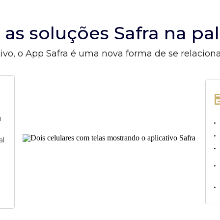
s as soluções Safra na p
ivo, o App Safra é uma nova forma de se relacion
m
•
•
al
•
•
•