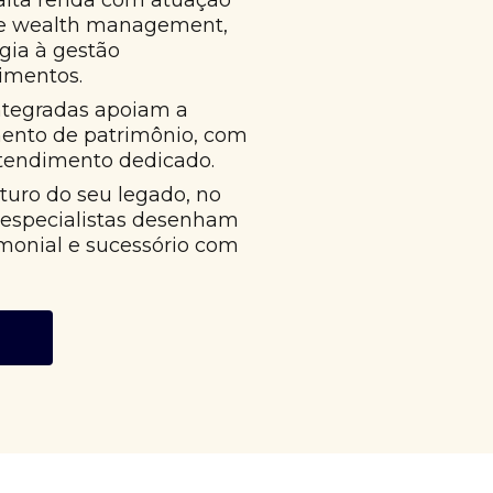
alta renda com atuação
 e wealth management,
égia à gestão
imentos.
ntegradas apoiam a
mento de patrimônio, com
atendimento dedicado.
uro do seu legado, no
 especialistas desenham
monial e sucessório com