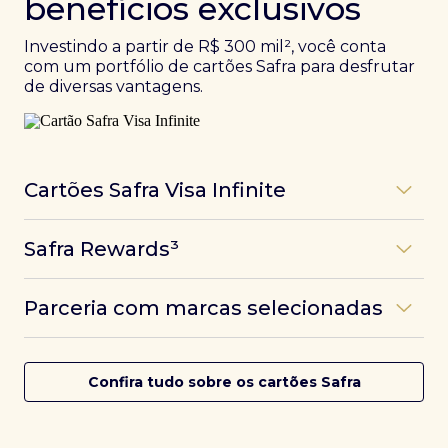
benefícios exclusivos
Investindo a partir de R$ 300 mil², você conta
com um portfólio de cartões Safra para desfrutar
de diversas vantagens.
Cartões Safra Visa Infinite
Os
cartões de crédito Infinite do Safra
unem
Safra Rewards³
experiências refinadas a benefícios únicos, como
até 3 pontos por dólar gasto, além de parcerias e
Programa de pontos dos cartões Safra com uma
benefícios exclusivos da bandeira Visa.
Parceria com marcas selecionadas
das melhores pontuações do mercado.
Com o
Safra Visa Infinite Investor
, você
converte seus investimentos em limite no cartão e
Desfrute de experiências únicas com as parcerias dos
Saiba mais
conta com acesso a mais de 1.400 salas VIP Dragon
cartões Safra.
Confira tudo sobre os cartões Safra
Pass ao redor do mundo.
Saiba mais