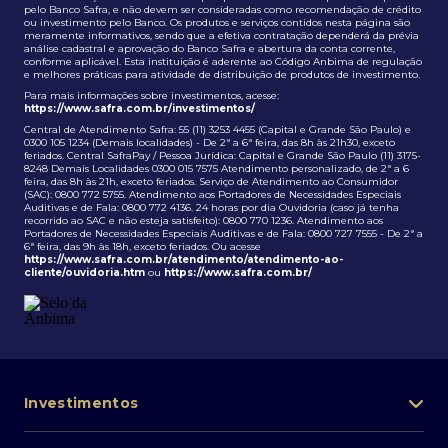
pelo Banco Safra, e não devem ser consideradas como recomendação de crédito
ou investimento pelo Banco. Os produtos e serviços contidos nesta página são
meramente informativos, sendo que a efetiva contratação dependerá da prévia
análise cadastral e aprovação do Banco Safra e abertura da conta corrente,
conforme aplicável. Esta instituição é aderente ao Código Anbima de regulação
e melhores práticas para atividade de distribuição de produtos de investimento.
Para mais informações sobre investimentos, acesse:
https://www.safra.com.br/investimentos/
Central de Atendimento Safra: 55 (11) 3253 4455 (Capital e Grande São Paulo) e
0300 105 1234 (Demais localidades) - De 2ª a 6ª feira, das 8h às 21h30, exceto
feriados. Central SafraPay / Pessoa Jurídica: Capital e Grande São Paulo (11) 3175-
8248 Demais Localidades 0300 015 7575 Atendimento personalizado, de 2ª a 6
feira, das 8h às 21h, exceto feriados. Serviço de Atendimento ao Consumidor
(SAC): 0800 772 5755. Atendimento aos Portadores de Necessidades Especiais
Auditivas e de Fala: 0800 772 4136. 24 horas por dia Ouvidoria (caso já tenha
recorrido ao SAC e não esteja satisfeito): 0800 770 1236. Atendimento aos
Portadores de Necessidades Especiais Auditivas e de Fala: 0800 727 7555 - De 2ª a
6ª feira, das 9h às 18h, exceto feriados. Ou acesse
https://www.safra.com.br/atendimento/atendimento-ao-
cliente/ouvidoria.htm
ou
https://www.safra.com.br/
Investimentos
Portfólio de investimentos