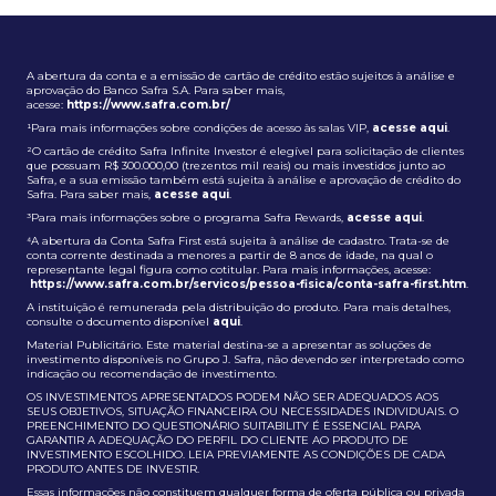
A abertura da conta e a emissão de cartão de crédito estão sujeitos à análise e
aprovação do Banco Safra S.A. Para saber mais,
acesse:
https://www.safra.com.br/
¹Para mais informações sobre condições de acesso às salas VIP,
acesse aqui
.
²O cartão de crédito Safra Infinite Investor é elegível para solicitação de clientes
que possuam R$ 300.000,00 (trezentos mil reais) ou mais investidos junto ao
Safra, e a sua emissão também está sujeita à análise e aprovação de crédito do
Safra. Para saber mais,
acesse aqui
.
³Para mais informações sobre o programa Safra Rewards,
acesse aqui
.
⁴A abertura da Conta Safra First está sujeita à análise de cadastro. Trata-se de
conta corrente destinada a menores a partir de 8 anos de idade, na qual o
representante legal figura como cotitular. Para mais informações, acesse:
https://www.safra.com.br/servicos/pessoa-fisica/conta-safra-first.htm
.
A instituição é remunerada pela distribuição do produto. Para mais detalhes,
consulte o documento disponível
aqui
.
Material Publicitário. Este material destina-se a apresentar as soluções de
investimento disponíveis no Grupo J. Safra, não devendo ser interpretado como
indicação ou recomendação de investimento.
OS INVESTIMENTOS APRESENTADOS PODEM NÃO SER ADEQUADOS AOS
SEUS OBJETIVOS, SITUAÇÃO FINANCEIRA OU NECESSIDADES INDIVIDUAIS. O
PREENCHIMENTO DO QUESTIONÁRIO SUITABILITY É ESSENCIAL PARA
GARANTIR A ADEQUAÇÃO DO PERFIL DO CLIENTE AO PRODUTO DE
INVESTIMENTO ESCOLHIDO. LEIA PREVIAMENTE AS CONDIÇÕES DE CADA
PRODUTO ANTES DE INVESTIR.
Essas informações não constituem qualquer forma de oferta pública ou privada