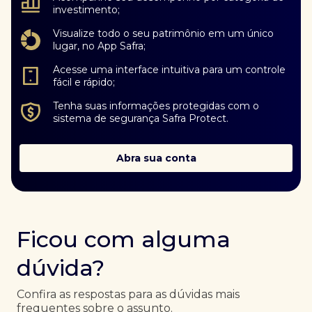
investimento;
Visualize todo o seu patrimônio em um único
lugar, no App Safra;
Acesse uma interface intuitiva para um controle
fácil e rápido;
Tenha suas informações protegidas com o
sistema de segurança Safra Protect.
Abra sua conta
Ficou com alguma
dúvida?
Confira as respostas para as dúvidas mais
frequentes sobre o assunto.