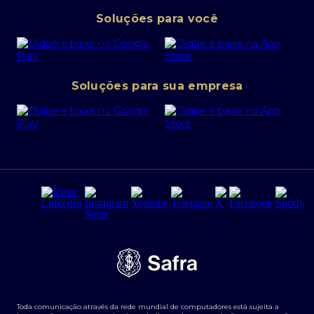
Pessoa Jurídica
Operações Financeiras
Canal de denúncias
Soluções para você
Abra sua conta PJ
Política de Investimentos Pessoais
SafraPay
Política de Segurança Cibernética
Conta corrente PJ
Portal da Privacidade
Soluções para sua empresa
Cartão Safra Empresas
PRSAC
Empréstimo e financiamentos PJ
Regras e Parâmetros de Atuação Banco Safra
Seguros para empresas
Relações com investidores
Derivativos
Remuneração Diferenciada FEE BASED
Agronegócios
Segurança da Informação
Tarifas e serviços Pessoa Física
Termos de Uso
Transparência de remuneração
Guia de Classificação de Natureza Cambial
Toda comunicação através da rede mundial de computadores está sujeita a