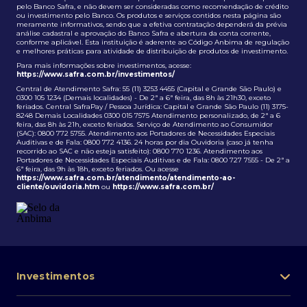
pelo Banco Safra, e não devem ser consideradas como recomendação de crédito
ou investimento pelo Banco. Os produtos e serviços contidos nesta página são
meramente informativos, sendo que a efetiva contratação dependerá da prévia
análise cadastral e aprovação do Banco Safra e abertura da conta corrente,
conforme aplicável. Esta instituição é aderente ao Código Anbima de regulação
e melhores práticas para atividade de distribuição de produtos de investimento.
Para mais informações sobre investimentos, acesse:
https://www.safra.com.br/investimentos/
Central de Atendimento Safra: 55 (11) 3253 4455 (Capital e Grande São Paulo) e
0300 105 1234 (Demais localidades) - De 2ª a 6ª feira, das 8h às 21h30, exceto
feriados. Central SafraPay / Pessoa Jurídica: Capital e Grande São Paulo (11) 3175-
8248 Demais Localidades 0300 015 7575 Atendimento personalizado, de 2ª a 6
feira, das 8h às 21h, exceto feriados. Serviço de Atendimento ao Consumidor
(SAC): 0800 772 5755. Atendimento aos Portadores de Necessidades Especiais
Auditivas e de Fala: 0800 772 4136. 24 horas por dia Ouvidoria (caso já tenha
recorrido ao SAC e não esteja satisfeito): 0800 770 1236. Atendimento aos
Portadores de Necessidades Especiais Auditivas e de Fala: 0800 727 7555 - De 2ª a
6ª feira, das 9h às 18h, exceto feriados. Ou acesse
https://www.safra.com.br/atendimento/atendimento-ao-
cliente/ouvidoria.htm
ou
https://www.safra.com.br/
Investimentos
Portfólio de investimentos