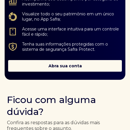
investimento;
Visualize todo o seu patrimônio em um único
lugar, no App Safra;
Acesse uma interface intuitiva para um controle
fácil e rápido;
Tenha suas informações protegidas com o
sistema de segurança Safra Protect.
Abra sua conta
Ficou com alguma
dúvida?
Confira as respostas para as dúvidas mais
frequentes sobre o assunto.