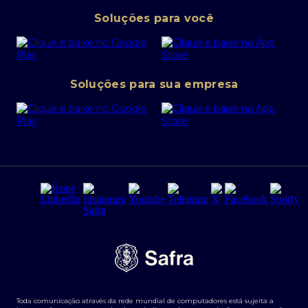
Pessoa Jurídica
Operações Financeiras
Canal de denúncias
Soluções para você
Abra sua conta PJ
Política de Investimentos Pessoais
SafraPay
Política de Segurança Cibernética
Conta corrente PJ
Portal da Privacidade
Soluções para sua empresa
Cartão Safra Empresas
PRSAC
Empréstimo e financiamentos PJ
Regras e Parâmetros de Atuação Banco Safra
Seguros para empresas
Relações com investidores
Derivativos
Remuneração Diferenciada FEE BASED
Agronegócios
Segurança da Informação
Tarifas e serviços Pessoa Física
Termos de Uso
Transparência de remuneração
Guia de Classificação de Natureza Cambial
Toda comunicação através da rede mundial de computadores está sujeita a