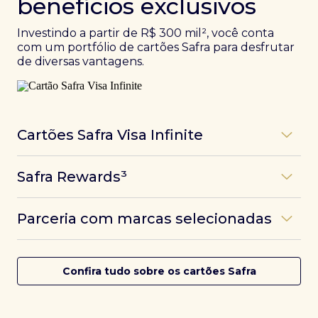
benefícios exclusivos
Investindo a partir de R$ 300 mil², você conta
com um portfólio de cartões Safra para desfrutar
de diversas vantagens.
Cartões Safra Visa Infinite
Os
cartões de crédito Infinite do Safra
unem
Safra Rewards³
experiências refinadas a benefícios únicos, como
até 3 pontos por dólar gasto, além de parcerias e
Programa de pontos dos cartões Safra com uma
benefícios exclusivos da bandeira Visa.
Parceria com marcas selecionadas
das melhores pontuações do mercado.
Com o
Safra Visa Infinite Investor
, você
converte seus investimentos em limite no cartão e
Desfrute de experiências únicas com as parcerias dos
Saiba mais
conta com acesso a mais de 1.400 salas VIP Dragon
cartões Safra.
Confira tudo sobre os cartões Safra
Pass ao redor do mundo.
Saiba mais