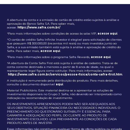
A abertura da conta e a emissão de cartão de crédito estão sujeitos à análise e
aprovação do Banco Safra S.A. Para saber mais,
acesse:
https://www.safra.com.br/
¹Para mais informações sobre condições de acesso às salas VIP,
acesse aqui
.
²O cartão de crédito Safra Infinite Investor é elegível para solicitação de clientes
que possuam R$ 300.000,00 (trezentos mil reais) ou mais investidos junto ao
Safra, e a sua emissão também está sujeita à análise e aprovação de crédito do
Safra. Para saber mais,
acesse aqui
.
³Para mais informações sobre o programa Safra Rewards,
acesse aqui
.
⁴A abertura da Conta Safra First está sujeita à análise de cadastro. Trata-se de
conta corrente destinada a menores a partir de 8 anos de idade, na qual o
representante legal figura como cotitular. Para mais informações, acesse:
https://www.safra.com.br/servicos/pessoa-fisica/conta-safra-first.htm
.
A instituição é remunerada pela distribuição do produto. Para mais detalhes,
consulte o documento disponível
aqui
.
Material Publicitário. Este material destina-se a apresentar as soluções de
investimento disponíveis no Grupo J. Safra, não devendo ser interpretado como
indicação ou recomendação de investimento.
OS INVESTIMENTOS APRESENTADOS PODEM NÃO SER ADEQUADOS AOS
SEUS OBJETIVOS, SITUAÇÃO FINANCEIRA OU NECESSIDADES INDIVIDUAIS. O
PREENCHIMENTO DO QUESTIONÁRIO SUITABILITY É ESSENCIAL PARA
GARANTIR A ADEQUAÇÃO DO PERFIL DO CLIENTE AO PRODUTO DE
INVESTIMENTO ESCOLHIDO. LEIA PREVIAMENTE AS CONDIÇÕES DE CADA
PRODUTO ANTES DE INVESTIR.
Essas informações não constituem qualquer forma de oferta pública ou privada