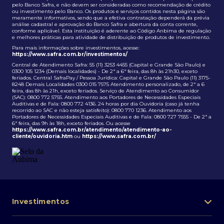
pelo Banco Safra, e não devem ser consideradas como recomendação de crédito
ou investimento pelo Banco. Os produtos e serviços contidos nesta página são
meramente informativos, sendo que a efetiva contratação dependerá da prévia
análise cadastral e aprovação do Banco Safra e abertura da conta corrente,
conforme aplicável. Esta instituição é aderente ao Código Anbima de regulação
e melhores práticas para atividade de distribuição de produtos de investimento.
Para mais informações sobre investimentos, acesse:
https://www.safra.com.br/investimentos/
Central de Atendimento Safra: 55 (11) 3253 4455 (Capital e Grande São Paulo) e
0300 105 1234 (Demais localidades) - De 2ª a 6ª feira, das 8h às 21h30, exceto
feriados. Central SafraPay / Pessoa Jurídica: Capital e Grande São Paulo (11) 3175-
8248 Demais Localidades 0300 015 7575 Atendimento personalizado, de 2ª a 6
feira, das 8h às 21h, exceto feriados. Serviço de Atendimento ao Consumidor
(SAC): 0800 772 5755. Atendimento aos Portadores de Necessidades Especiais
Auditivas e de Fala: 0800 772 4136. 24 horas por dia Ouvidoria (caso já tenha
recorrido ao SAC e não esteja satisfeito): 0800 770 1236. Atendimento aos
Portadores de Necessidades Especiais Auditivas e de Fala: 0800 727 7555 - De 2ª a
6ª feira, das 9h às 18h, exceto feriados. Ou acesse
https://www.safra.com.br/atendimento/atendimento-ao-
cliente/ouvidoria.htm
ou
https://www.safra.com.br/
Investimentos
Portfólio de investimentos