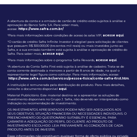
A abertura da conta e a emissão de cartão de crédito estão sujeitos à análise e
aprovação do Banco Safra S.A. Para saber mais,
acesse:
https://www.safra.com.br/
¹Para mais informações sobre condições de acesso às salas VIP,
acesse aqui
.
²O cartão de crédito Safra Infinite Investor é elegível para solicitação de clientes
que possuam R$ 300.000,00 (trezentos mil reais) ou mais investidos junto ao
Safra, e a sua emissão também está sujeita à análise e aprovação de crédito do
Safra. Para saber mais,
acesse aqui
.
³Para mais informações sobre o programa Safra Rewards,
acesse aqui
.
⁴A abertura da Conta Safra First está sujeita à análise de cadastro. Trata-se de
conta corrente destinada a menores a partir de 8 anos de idade, na qual o
representante legal figura como cotitular. Para mais informações, acesse:
https://www.safra.com.br/servicos/pessoa-fisica/conta-safra-first.htm
.
A instituição é remunerada pela distribuição do produto. Para mais detalhes,
consulte o documento disponível
aqui
.
Material Publicitário. Este material destina-se a apresentar as soluções de
investimento disponíveis no Grupo J. Safra, não devendo ser interpretado como
indicação ou recomendação de investimento.
OS INVESTIMENTOS APRESENTADOS PODEM NÃO SER ADEQUADOS AOS
SEUS OBJETIVOS, SITUAÇÃO FINANCEIRA OU NECESSIDADES INDIVIDUAIS. O
PREENCHIMENTO DO QUESTIONÁRIO SUITABILITY É ESSENCIAL PARA
GARANTIR A ADEQUAÇÃO DO PERFIL DO CLIENTE AO PRODUTO DE
INVESTIMENTO ESCOLHIDO. LEIA PREVIAMENTE AS CONDIÇÕES DE CADA
PRODUTO ANTES DE INVESTIR.
Essas informações não constituem qualquer forma de oferta pública ou privada