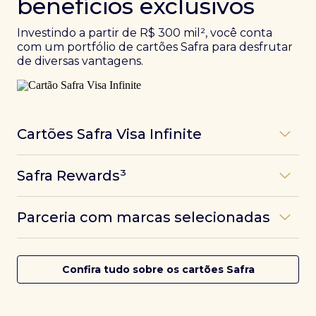
benefícios exclusivos
Investindo a partir de R$ 300 mil², você conta
com um portfólio de cartões Safra para desfrutar
de diversas vantagens.
Cartões Safra Visa Infinite
Os
cartões de crédito Infinite do Safra
unem
Safra Rewards³
experiências refinadas a benefícios únicos, como
até 3 pontos por dólar gasto, além de parcerias e
Programa de pontos dos cartões Safra com uma
benefícios exclusivos da bandeira Visa.
Parceria com marcas selecionadas
das melhores pontuações do mercado.
Com o
Safra Visa Infinite Investor
, você
converte seus investimentos em limite no cartão e
Desfrute de experiências únicas com as parcerias dos
Saiba mais
conta com acesso a mais de 1.400 salas VIP Dragon
cartões Safra.
Confira tudo sobre os cartões Safra
Pass ao redor do mundo.
Saiba mais