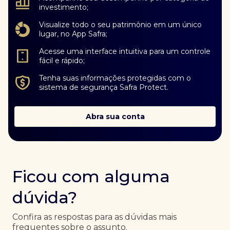
investimento;
Visualize todo o seu patrimônio em um único
lugar, no App Safra;
Acesse uma interface intuitiva para um controle
fácil e rápido;
Tenha suas informações protegidas com o
sistema de segurança Safra Protect.
Abra sua conta
Ficou com alguma
dúvida?
Confira as respostas para as dúvidas mais
frequentes sobre o assunto.