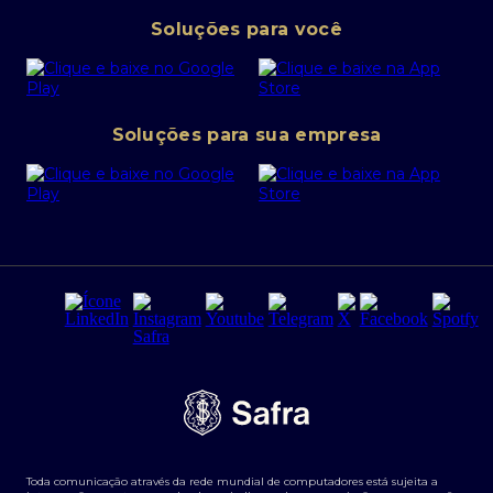
Pessoa Jurídica
Operações Financeiras
Canal de denúncias
Soluções para você
Abra sua conta PJ
Política de Investimentos Pessoais
SafraPay
Política de Segurança Cibernética
Conta corrente PJ
Portal da Privacidade
Soluções para sua empresa
Cartão Safra Empresas
PRSAC
Empréstimo e financiamentos PJ
Regras e Parâmetros de Atuação Banco Safra
Seguros para empresas
Relações com investidores
Derivativos
Remuneração Diferenciada FEE BASED
Agronegócios
Segurança da Informação
Tarifas e serviços Pessoa Física
Termos de Uso
Transparência de remuneração
Guia de Classificação de Natureza Cambial
Toda comunicação através da rede mundial de computadores está sujeita a