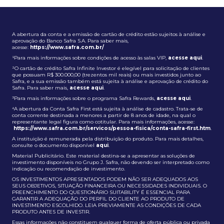
A abertura da conta e a emissão de cartão de crédito estão sujeitos à análise e
aprovação do Banco Safra S.A. Para saber mais,
acesse:
https://www.safra.com.br/
¹Para mais informações sobre condições de acesso às salas VIP,
acesse aqui
.
²O cartão de crédito Safra Infinite Investor é elegível para solicitação de clientes
que possuam R$ 300.000,00 (trezentos mil reais) ou mais investidos junto ao
Safra, e a sua emissão também está sujeita à análise e aprovação de crédito do
Safra. Para saber mais,
acesse aqui
.
³Para mais informações sobre o programa Safra Rewards,
acesse aqui
.
⁴A abertura da Conta Safra First está sujeita à análise de cadastro. Trata-se de
conta corrente destinada a menores a partir de 8 anos de idade, na qual o
representante legal figura como cotitular. Para mais informações, acesse:
https://www.safra.com.br/servicos/pessoa-fisica/conta-safra-first.htm
.
A instituição é remunerada pela distribuição do produto. Para mais detalhes,
consulte o documento disponível
aqui
.
Material Publicitário. Este material destina-se a apresentar as soluções de
investimento disponíveis no Grupo J. Safra, não devendo ser interpretado como
indicação ou recomendação de investimento.
OS INVESTIMENTOS APRESENTADOS PODEM NÃO SER ADEQUADOS AOS
SEUS OBJETIVOS, SITUAÇÃO FINANCEIRA OU NECESSIDADES INDIVIDUAIS. O
PREENCHIMENTO DO QUESTIONÁRIO SUITABILITY É ESSENCIAL PARA
GARANTIR A ADEQUAÇÃO DO PERFIL DO CLIENTE AO PRODUTO DE
INVESTIMENTO ESCOLHIDO. LEIA PREVIAMENTE AS CONDIÇÕES DE CADA
PRODUTO ANTES DE INVESTIR.
Essas informações não constituem qualquer forma de oferta pública ou privada