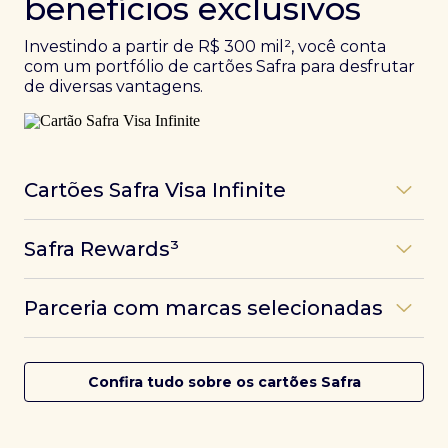
benefícios exclusivos
Investindo a partir de R$ 300 mil², você conta
com um portfólio de cartões Safra para desfrutar
de diversas vantagens.
Cartões Safra Visa Infinite
Os
cartões de crédito Infinite do Safra
unem
Safra Rewards³
experiências refinadas a benefícios únicos, como
até 3 pontos por dólar gasto, além de parcerias e
Programa de pontos dos cartões Safra com uma
benefícios exclusivos da bandeira Visa.
Parceria com marcas selecionadas
das melhores pontuações do mercado.
Com o
Safra Visa Infinite Investor
, você
converte seus investimentos em limite no cartão e
Desfrute de experiências únicas com as parcerias dos
Saiba mais
conta com acesso a mais de 1.400 salas VIP Dragon
cartões Safra.
Confira tudo sobre os cartões Safra
Pass ao redor do mundo.
Saiba mais