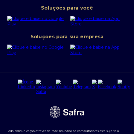
Pessoa Jurídica
Operações Financeiras
Canal de denúncias
Soluções para você
Abra sua conta PJ
Política de Investimentos Pessoais
SafraPay
Política de Segurança Cibernética
Conta corrente PJ
Portal da Privacidade
Soluções para sua empresa
Cartão Safra Empresas
PRSAC
Empréstimo e financiamentos PJ
Regras e Parâmetros de Atuação Banco Safra
Seguros para empresas
Relações com investidores
Derivativos
Remuneração Diferenciada FEE BASED
Agronegócios
Segurança da Informação
Tarifas e serviços Pessoa Física
Termos de Uso
Transparência de remuneração
Guia de Classificação de Natureza Cambial
Toda comunicação através da rede mundial de computadores está sujeita a