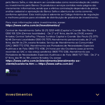
pelo Banco Safra, e não devem ser consideradas como recomendação de crédito
ou investimento pelo Banco. Os produtos e serviços contidos nesta página são
meramente informativos, sendo que a efetiva contratação dependerá da prévia
análise cadastral e aprovação do Banco Safra e abertura da conta corrente,
conforme aplicável. Esta instituição é aderente ao Código Anbima de regulação
e melhores práticas para atividade de distribuição de produtos de investimento.
Para mais informações sobre investimentos, acesse:
https://www.safra.com.br/investimentos/
Central de Atendimento Safra: 55 (11) 3253 4455 (Capital e Grande São Paulo) e
0300 105 1234 (Demais localidades) - De 2ª a 6ª feira, das 8h às 21h30, exceto
feriados. Central SafraPay / Pessoa Jurídica: Capital e Grande São Paulo (11) 3175-
8248 Demais Localidades 0300 015 7575 Atendimento personalizado, de 2ª a 6
feira, das 8h às 21h, exceto feriados. Serviço de Atendimento ao Consumidor
(SAC): 0800 772 5755. Atendimento aos Portadores de Necessidades Especiais
Auditivas e de Fala: 0800 772 4136. 24 horas por dia Ouvidoria (caso já tenha
recorrido ao SAC e não esteja satisfeito): 0800 770 1236. Atendimento aos
Portadores de Necessidades Especiais Auditivas e de Fala: 0800 727 7555 - De 2ª a
6ª feira, das 9h às 18h, exceto feriados. Ou acesse
https://www.safra.com.br/atendimento/atendimento-ao-
cliente/ouvidoria.htm
ou
https://www.safra.com.br/
Investimentos
Portfólio de investimentos