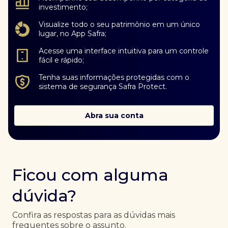
investimento;
Visualize todo o seu patrimônio em um único
lugar, no App Safra;
Acesse uma interface intuitiva para um controle
fácil e rápido;
Tenha suas informações protegidas com o
sistema de segurança Safra Protect.
Abra sua conta
Ficou com alguma
dúvida?
Confira as respostas para as dúvidas mais
frequentes sobre o assunto.