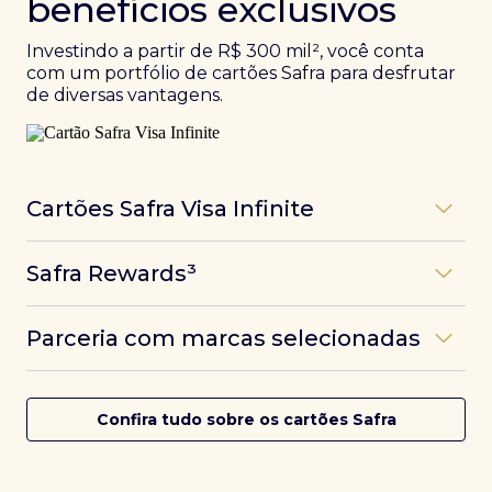
benefícios exclusivos
Investindo a partir de R$ 300 mil², você conta
com um portfólio de cartões Safra para desfrutar
de diversas vantagens.
Cartões Safra Visa Infinite
Os
cartões de crédito Infinite do Safra
unem
Safra Rewards³
experiências refinadas a benefícios únicos, como
até 3 pontos por dólar gasto, além de parcerias e
Programa de pontos dos cartões Safra com uma
benefícios exclusivos da bandeira Visa.
Parceria com marcas selecionadas
das melhores pontuações do mercado.
Com o
Safra Visa Infinite Investor
, você
converte seus investimentos em limite no cartão e
Desfrute de experiências únicas com as parcerias dos
Saiba mais
conta com acesso a mais de 1.400 salas VIP Dragon
cartões Safra.
Confira tudo sobre os cartões Safra
Pass ao redor do mundo.
Saiba mais