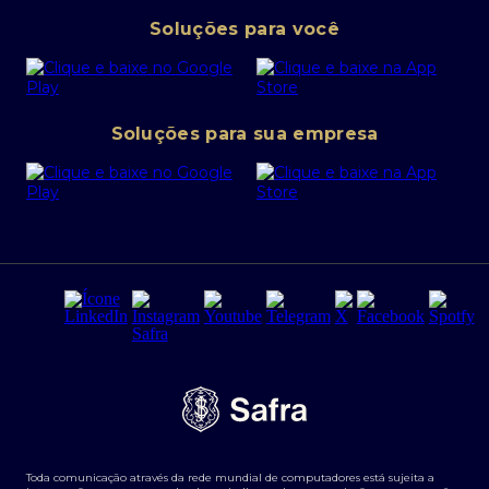
Pessoa Jurídica
Operações Financeiras
Canal de denúncias
Soluções para você
Abra sua conta PJ
Política de Investimentos Pessoais
SafraPay
Política de Segurança Cibernética
Conta corrente PJ
Portal da Privacidade
Soluções para sua empresa
Cartão Safra Empresas
PRSAC
Empréstimo e financiamentos PJ
Regras e Parâmetros de Atuação Banco Safra
Seguros para empresas
Relações com investidores
Derivativos
Remuneração Diferenciada FEE BASED
Agronegócios
Segurança da Informação
Tarifas e serviços Pessoa Física
Termos de Uso
Transparência de remuneração
Guia de Classificação de Natureza Cambial
Toda comunicação através da rede mundial de computadores está sujeita a