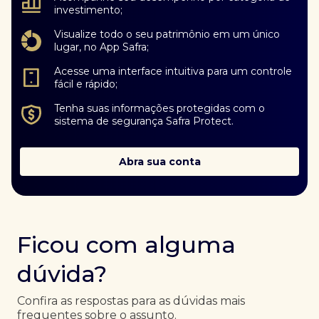
investimento;
Visualize todo o seu patrimônio em um único
lugar, no App Safra;
Acesse uma interface intuitiva para um controle
fácil e rápido;
Tenha suas informações protegidas com o
sistema de segurança Safra Protect.
Abra sua conta
Ficou com alguma
dúvida?
Confira as respostas para as dúvidas mais
frequentes sobre o assunto.