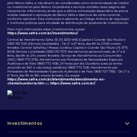
pelo Banco Safra, e não devem ser consideradas como recomendação de crédito
ou investimento pelo Banco. Os produtos e serviços contidos nesta página são
meramente informativos, sendo que a efetiva contratação dependerá da prévia
análise cadastral e aprovação do Banco Safra e abertura da conta corrente,
conforme aplicável. Esta instituição é aderente ao Código Anbima de regulação
e melhores práticas para atividade de distribuição de produtos de investimento.
Para mais informações sobre investimentos, acesse:
https://www.safra.com.br/investimentos/
Central de Atendimento Safra: 55 (11) 3253 4455 (Capital e Grande São Paulo) e
0300 105 1234 (Demais localidades) - De 2ª a 6ª feira, das 8h às 21h30, exceto
feriados. Central SafraPay / Pessoa Jurídica: Capital e Grande São Paulo (11) 3175-
8248 Demais Localidades 0300 015 7575 Atendimento personalizado, de 2ª a 6
feira, das 8h às 21h, exceto feriados. Serviço de Atendimento ao Consumidor
(SAC): 0800 772 5755. Atendimento aos Portadores de Necessidades Especiais
Auditivas e de Fala: 0800 772 4136. 24 horas por dia Ouvidoria (caso já tenha
recorrido ao SAC e não esteja satisfeito): 0800 770 1236. Atendimento aos
Portadores de Necessidades Especiais Auditivas e de Fala: 0800 727 7555 - De 2ª a
6ª feira, das 9h às 18h, exceto feriados. Ou acesse
https://www.safra.com.br/atendimento/atendimento-ao-
cliente/ouvidoria.htm
ou
https://www.safra.com.br/
Investimentos
Portfólio de investimentos