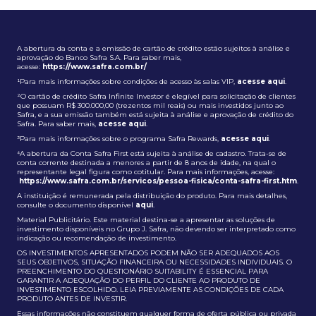
A abertura da conta e a emissão de cartão de crédito estão sujeitos à análise e
aprovação do Banco Safra S.A. Para saber mais,
acesse:
https://www.safra.com.br/
¹Para mais informações sobre condições de acesso às salas VIP,
acesse aqui
.
²O cartão de crédito Safra Infinite Investor é elegível para solicitação de clientes
que possuam R$ 300.000,00 (trezentos mil reais) ou mais investidos junto ao
Safra, e a sua emissão também está sujeita à análise e aprovação de crédito do
Safra. Para saber mais,
acesse aqui
.
³Para mais informações sobre o programa Safra Rewards,
acesse aqui
.
⁴A abertura da Conta Safra First está sujeita à análise de cadastro. Trata-se de
conta corrente destinada a menores a partir de 8 anos de idade, na qual o
representante legal figura como cotitular. Para mais informações, acesse:
https://www.safra.com.br/servicos/pessoa-fisica/conta-safra-first.htm
.
A instituição é remunerada pela distribuição do produto. Para mais detalhes,
consulte o documento disponível
aqui
.
Material Publicitário. Este material destina-se a apresentar as soluções de
investimento disponíveis no Grupo J. Safra, não devendo ser interpretado como
indicação ou recomendação de investimento.
OS INVESTIMENTOS APRESENTADOS PODEM NÃO SER ADEQUADOS AOS
SEUS OBJETIVOS, SITUAÇÃO FINANCEIRA OU NECESSIDADES INDIVIDUAIS. O
PREENCHIMENTO DO QUESTIONÁRIO SUITABILITY É ESSENCIAL PARA
GARANTIR A ADEQUAÇÃO DO PERFIL DO CLIENTE AO PRODUTO DE
INVESTIMENTO ESCOLHIDO. LEIA PREVIAMENTE AS CONDIÇÕES DE CADA
PRODUTO ANTES DE INVESTIR.
Essas informações não constituem qualquer forma de oferta pública ou privada