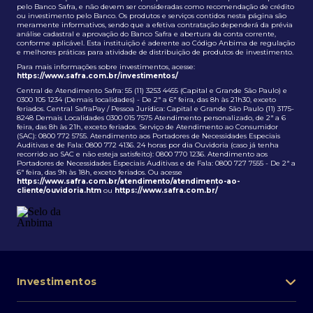
pelo Banco Safra, e não devem ser consideradas como recomendação de crédito
ou investimento pelo Banco. Os produtos e serviços contidos nesta página são
meramente informativos, sendo que a efetiva contratação dependerá da prévia
análise cadastral e aprovação do Banco Safra e abertura da conta corrente,
conforme aplicável. Esta instituição é aderente ao Código Anbima de regulação
e melhores práticas para atividade de distribuição de produtos de investimento.
Para mais informações sobre investimentos, acesse:
https://www.safra.com.br/investimentos/
Central de Atendimento Safra: 55 (11) 3253 4455 (Capital e Grande São Paulo) e
0300 105 1234 (Demais localidades) - De 2ª a 6ª feira, das 8h às 21h30, exceto
feriados. Central SafraPay / Pessoa Jurídica: Capital e Grande São Paulo (11) 3175-
8248 Demais Localidades 0300 015 7575 Atendimento personalizado, de 2ª a 6
feira, das 8h às 21h, exceto feriados. Serviço de Atendimento ao Consumidor
(SAC): 0800 772 5755. Atendimento aos Portadores de Necessidades Especiais
Auditivas e de Fala: 0800 772 4136. 24 horas por dia Ouvidoria (caso já tenha
recorrido ao SAC e não esteja satisfeito): 0800 770 1236. Atendimento aos
Portadores de Necessidades Especiais Auditivas e de Fala: 0800 727 7555 - De 2ª a
6ª feira, das 9h às 18h, exceto feriados. Ou acesse
https://www.safra.com.br/atendimento/atendimento-ao-
cliente/ouvidoria.htm
ou
https://www.safra.com.br/
Investimentos
Portfólio de investimentos