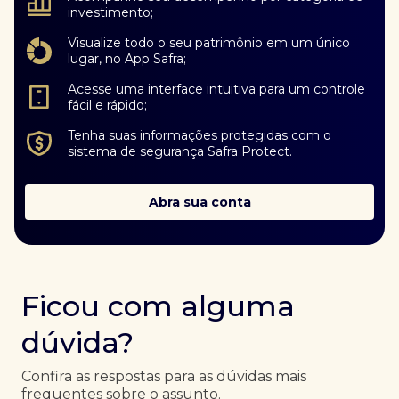
investimento;
Visualize todo o seu patrimônio em um único
lugar, no App Safra;
Acesse uma interface intuitiva para um controle
fácil e rápido;
Tenha suas informações protegidas com o
sistema de segurança Safra Protect.
Abra sua conta
Ficou com alguma
dúvida?
Confira as respostas para as dúvidas mais
frequentes sobre o assunto.