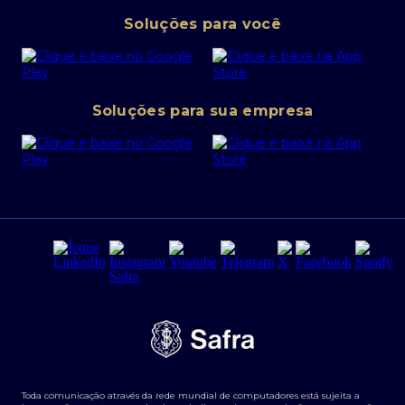
Pessoa Jurídica
Operações Financeiras
Canal de denúncias
Soluções para você
Abra sua conta PJ
Política de Investimentos Pessoais
SafraPay
Política de Segurança Cibernética
Conta corrente PJ
Portal da Privacidade
Soluções para sua empresa
Cartão Safra Empresas
PRSAC
Empréstimo e financiamentos PJ
Regras e Parâmetros de Atuação Banco Safra
Seguros para empresas
Relações com investidores
Derivativos
Remuneração Diferenciada FEE BASED
Agronegócios
Segurança da Informação
Tarifas e serviços Pessoa Física
Termos de Uso
Transparência de remuneração
Guia de Classificação de Natureza Cambial
Toda comunicação através da rede mundial de computadores está sujeita a