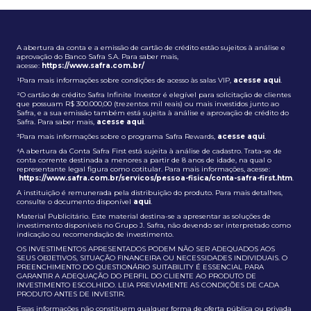
A abertura da conta e a emissão de cartão de crédito estão sujeitos à análise e
aprovação do Banco Safra S.A. Para saber mais,
acesse:
https://www.safra.com.br/
¹Para mais informações sobre condições de acesso às salas VIP,
acesse aqui
.
²O cartão de crédito Safra Infinite Investor é elegível para solicitação de clientes
que possuam R$ 300.000,00 (trezentos mil reais) ou mais investidos junto ao
Safra, e a sua emissão também está sujeita à análise e aprovação de crédito do
Safra. Para saber mais,
acesse aqui
.
³Para mais informações sobre o programa Safra Rewards,
acesse aqui
.
⁴A abertura da Conta Safra First está sujeita à análise de cadastro. Trata-se de
conta corrente destinada a menores a partir de 8 anos de idade, na qual o
representante legal figura como cotitular. Para mais informações, acesse:
https://www.safra.com.br/servicos/pessoa-fisica/conta-safra-first.htm
.
A instituição é remunerada pela distribuição do produto. Para mais detalhes,
consulte o documento disponível
aqui
.
Material Publicitário. Este material destina-se a apresentar as soluções de
investimento disponíveis no Grupo J. Safra, não devendo ser interpretado como
indicação ou recomendação de investimento.
OS INVESTIMENTOS APRESENTADOS PODEM NÃO SER ADEQUADOS AOS
SEUS OBJETIVOS, SITUAÇÃO FINANCEIRA OU NECESSIDADES INDIVIDUAIS. O
PREENCHIMENTO DO QUESTIONÁRIO SUITABILITY É ESSENCIAL PARA
GARANTIR A ADEQUAÇÃO DO PERFIL DO CLIENTE AO PRODUTO DE
INVESTIMENTO ESCOLHIDO. LEIA PREVIAMENTE AS CONDIÇÕES DE CADA
PRODUTO ANTES DE INVESTIR.
Essas informações não constituem qualquer forma de oferta pública ou privada