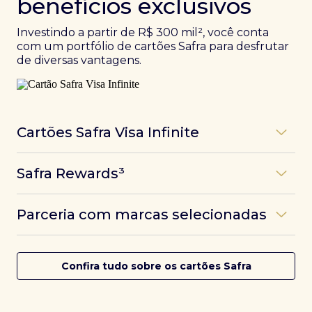
benefícios exclusivos
Investindo a partir de R$ 300 mil², você conta
com um portfólio de cartões Safra para desfrutar
de diversas vantagens.
Cartões Safra Visa Infinite
Os
cartões de crédito Infinite do Safra
unem
Safra Rewards³
experiências refinadas a benefícios únicos, como
até 3 pontos por dólar gasto, além de parcerias e
Programa de pontos dos cartões Safra com uma
benefícios exclusivos da bandeira Visa.
Parceria com marcas selecionadas
das melhores pontuações do mercado.
Com o
Safra Visa Infinite Investor
, você
converte seus investimentos em limite no cartão e
Desfrute de experiências únicas com as parcerias dos
Saiba mais
conta com acesso a mais de 1.400 salas VIP Dragon
cartões Safra.
Confira tudo sobre os cartões Safra
Pass ao redor do mundo.
Saiba mais