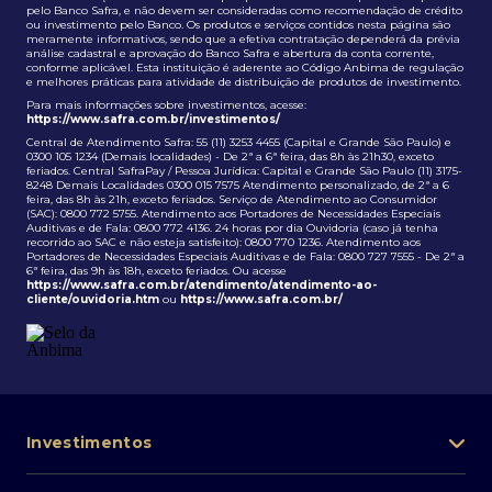
pelo Banco Safra, e não devem ser consideradas como recomendação de crédito
ou investimento pelo Banco. Os produtos e serviços contidos nesta página são
meramente informativos, sendo que a efetiva contratação dependerá da prévia
análise cadastral e aprovação do Banco Safra e abertura da conta corrente,
conforme aplicável. Esta instituição é aderente ao Código Anbima de regulação
e melhores práticas para atividade de distribuição de produtos de investimento.
Para mais informações sobre investimentos, acesse:
https://www.safra.com.br/investimentos/
Central de Atendimento Safra: 55 (11) 3253 4455 (Capital e Grande São Paulo) e
0300 105 1234 (Demais localidades) - De 2ª a 6ª feira, das 8h às 21h30, exceto
feriados. Central SafraPay / Pessoa Jurídica: Capital e Grande São Paulo (11) 3175-
8248 Demais Localidades 0300 015 7575 Atendimento personalizado, de 2ª a 6
feira, das 8h às 21h, exceto feriados. Serviço de Atendimento ao Consumidor
(SAC): 0800 772 5755. Atendimento aos Portadores de Necessidades Especiais
Auditivas e de Fala: 0800 772 4136. 24 horas por dia Ouvidoria (caso já tenha
recorrido ao SAC e não esteja satisfeito): 0800 770 1236. Atendimento aos
Portadores de Necessidades Especiais Auditivas e de Fala: 0800 727 7555 - De 2ª a
6ª feira, das 9h às 18h, exceto feriados. Ou acesse
https://www.safra.com.br/atendimento/atendimento-ao-
cliente/ouvidoria.htm
ou
https://www.safra.com.br/
Investimentos
Portfólio de investimentos