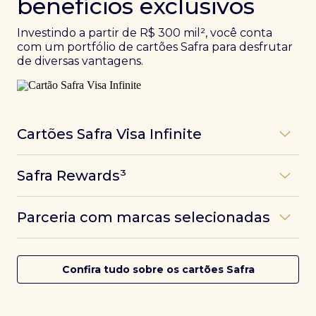
benefícios exclusivos
Investindo a partir de R$ 300 mil², você conta
com um portfólio de cartões Safra para desfrutar
de diversas vantagens.
Cartões Safra Visa Infinite
Os
cartões de crédito Infinite do Safra
unem
Safra Rewards³
experiências refinadas a benefícios únicos, como
até 3 pontos por dólar gasto, além de parcerias e
Programa de pontos dos cartões Safra com uma
benefícios exclusivos da bandeira Visa.
Parceria com marcas selecionadas
das melhores pontuações do mercado.
Com o
Safra Visa Infinite Investor
, você
converte seus investimentos em limite no cartão e
Desfrute de experiências únicas com as parcerias dos
Saiba mais
conta com acesso a mais de 1.400 salas VIP Dragon
cartões Safra.
Confira tudo sobre os cartões Safra
Pass ao redor do mundo.
Saiba mais