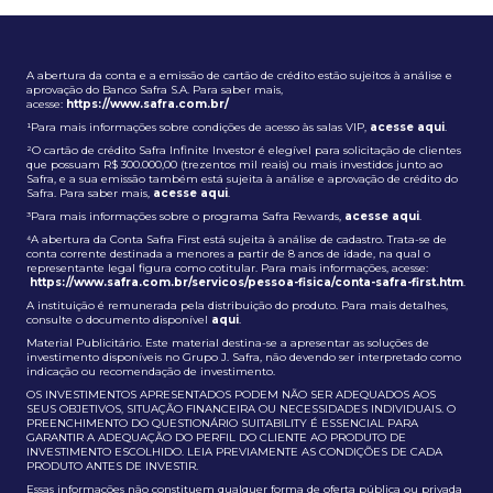
A abertura da conta e a emissão de cartão de crédito estão sujeitos à análise e
aprovação do Banco Safra S.A. Para saber mais,
acesse:
https://www.safra.com.br/
¹Para mais informações sobre condições de acesso às salas VIP,
acesse aqui
.
²O cartão de crédito Safra Infinite Investor é elegível para solicitação de clientes
que possuam R$ 300.000,00 (trezentos mil reais) ou mais investidos junto ao
Safra, e a sua emissão também está sujeita à análise e aprovação de crédito do
Safra. Para saber mais,
acesse aqui
.
³Para mais informações sobre o programa Safra Rewards,
acesse aqui
.
⁴A abertura da Conta Safra First está sujeita à análise de cadastro. Trata-se de
conta corrente destinada a menores a partir de 8 anos de idade, na qual o
representante legal figura como cotitular. Para mais informações, acesse:
https://www.safra.com.br/servicos/pessoa-fisica/conta-safra-first.htm
.
A instituição é remunerada pela distribuição do produto. Para mais detalhes,
consulte o documento disponível
aqui
.
Material Publicitário. Este material destina-se a apresentar as soluções de
investimento disponíveis no Grupo J. Safra, não devendo ser interpretado como
indicação ou recomendação de investimento.
OS INVESTIMENTOS APRESENTADOS PODEM NÃO SER ADEQUADOS AOS
SEUS OBJETIVOS, SITUAÇÃO FINANCEIRA OU NECESSIDADES INDIVIDUAIS. O
PREENCHIMENTO DO QUESTIONÁRIO SUITABILITY É ESSENCIAL PARA
GARANTIR A ADEQUAÇÃO DO PERFIL DO CLIENTE AO PRODUTO DE
INVESTIMENTO ESCOLHIDO. LEIA PREVIAMENTE AS CONDIÇÕES DE CADA
PRODUTO ANTES DE INVESTIR.
Essas informações não constituem qualquer forma de oferta pública ou privada