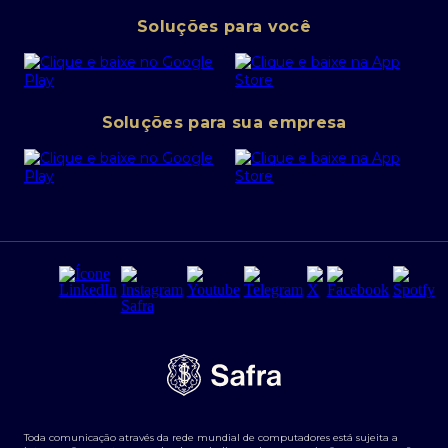
Pessoa Jurídica
Operações Financeiras
Canal de denúncias
Soluções para você
Abra sua conta PJ
Política de Investimentos Pessoais
SafraPay
Política de Segurança Cibernética
Conta corrente PJ
Portal da Privacidade
Soluções para sua empresa
Cartão Safra Empresas
PRSAC
Empréstimo e financiamentos PJ
Regras e Parâmetros de Atuação Banco Safra
Seguros para empresas
Relações com investidores
Derivativos
Remuneração Diferenciada FEE BASED
Agronegócios
Segurança da Informação
Tarifas e serviços Pessoa Física
Termos de Uso
Transparência de remuneração
Guia de Classificação de Natureza Cambial
Toda comunicação através da rede mundial de computadores está sujeita a