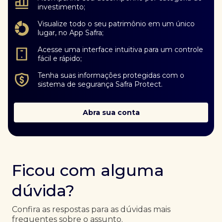
investimento;
Visualize todo o seu patrimônio em um único
lugar, no App Safra;
Acesse uma interface intuitiva para um controle
fácil e rápido;
Tenha suas informações protegidas com o
sistema de segurança Safra Protect.
Abra sua conta
Ficou com alguma
dúvida?
Confira as respostas para as dúvidas mais
frequentes sobre o assunto.