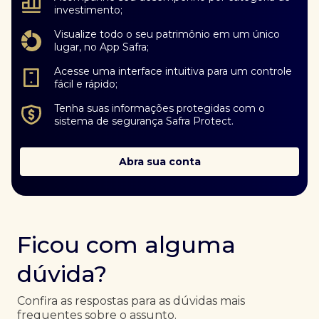
investimento;
Visualize todo o seu patrimônio em um único
lugar, no App Safra;
Acesse uma interface intuitiva para um controle
fácil e rápido;
Tenha suas informações protegidas com o
sistema de segurança Safra Protect.
Abra sua conta
Ficou com alguma
dúvida?
Confira as respostas para as dúvidas mais
frequentes sobre o assunto.