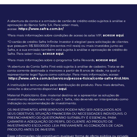
A abertura da conta e a emissão de cartão de crédito estão sujeitos à análise e
aprovação do Banco Safra S.A. Para saber mais,
acesse:
https://www.safra.com.br/
¹Para mais informações sobre condições de acesso às salas VIP,
acesse aqui
.
²O cartão de crédito Safra Infinite Investor é elegível para solicitação de clientes
que possuam R$ 300.000,00 (trezentos mil reais) ou mais investidos junto ao
Safra, e a sua emissão também está sujeita à análise e aprovação de crédito do
Safra. Para saber mais,
acesse aqui
.
³Para mais informações sobre o programa Safra Rewards,
acesse aqui
.
⁴A abertura da Conta Safra First está sujeita à análise de cadastro. Trata-se de
conta corrente destinada a menores a partir de 8 anos de idade, na qual o
representante legal figura como cotitular. Para mais informações, acesse:
https://www.safra.com.br/servicos/pessoa-fisica/conta-safra-first.htm
.
A instituição é remunerada pela distribuição do produto. Para mais detalhes,
consulte o documento disponível
aqui
.
Material Publicitário. Este material destina-se a apresentar as soluções de
investimento disponíveis no Grupo J. Safra, não devendo ser interpretado como
indicação ou recomendação de investimento.
OS INVESTIMENTOS APRESENTADOS PODEM NÃO SER ADEQUADOS AOS
SEUS OBJETIVOS, SITUAÇÃO FINANCEIRA OU NECESSIDADES INDIVIDUAIS. O
PREENCHIMENTO DO QUESTIONÁRIO SUITABILITY É ESSENCIAL PARA
GARANTIR A ADEQUAÇÃO DO PERFIL DO CLIENTE AO PRODUTO DE
INVESTIMENTO ESCOLHIDO. LEIA PREVIAMENTE AS CONDIÇÕES DE CADA
PRODUTO ANTES DE INVESTIR.
Essas informações não constituem qualquer forma de oferta pública ou privada