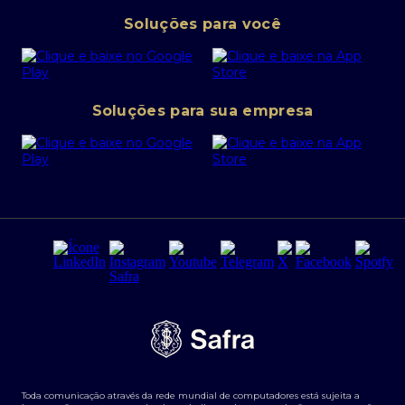
Pessoa Jurídica
Operações Financeiras
Canal de denúncias
Soluções para você
Abra sua conta PJ
Política de Investimentos Pessoais
SafraPay
Política de Segurança Cibernética
Conta corrente PJ
Portal da Privacidade
Soluções para sua empresa
Cartão Safra Empresas
PRSAC
Empréstimo e financiamentos PJ
Regras e Parâmetros de Atuação Banco Safra
Seguros para empresas
Relações com investidores
Derivativos
Remuneração Diferenciada FEE BASED
Agronegócios
Segurança da Informação
Tarifas e serviços Pessoa Física
Termos de Uso
Transparência de remuneração
Guia de Classificação de Natureza Cambial
Toda comunicação através da rede mundial de computadores está sujeita a