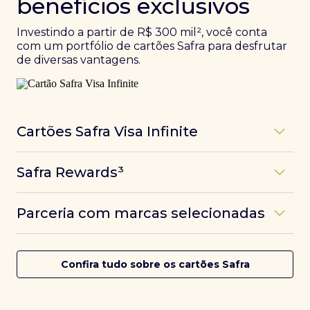
benefícios exclusivos
Investindo a partir de R$ 300 mil², você conta
com um portfólio de cartões Safra para desfrutar
de diversas vantagens.
Cartões Safra Visa Infinite
Os
cartões de crédito Infinite do Safra
unem
Safra Rewards³
experiências refinadas a benefícios únicos, como
até 3 pontos por dólar gasto, além de parcerias e
Programa de pontos dos cartões Safra com uma
benefícios exclusivos da bandeira Visa.
Parceria com marcas selecionadas
das melhores pontuações do mercado.
Com o
Safra Visa Infinite Investor
, você
converte seus investimentos em limite no cartão e
Desfrute de experiências únicas com as parcerias dos
Saiba mais
conta com acesso a mais de 1.400 salas VIP Dragon
cartões Safra.
Confira tudo sobre os cartões Safra
Pass ao redor do mundo.
Saiba mais