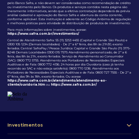
pelo Banco Safra, e não devem ser consideradas como recomendação de crédito
ou investimento pelo Banco. Os produtos e serviços contidos nesta página são
meramente informativos, sendo que a efetiva contratação dependerá da prévia
análise cadastral e aprovação do Banco Safra e abertura da conta corrente,
conforme aplicável. Esta instituição é aderente ao Código Anbima de regulação
e melhores práticas para atividade de distribuição de produtos de investimento.
Para mais informações sobre investimentos, acesse:
https://www.safra.com.br/investimentos/
Central de Atendimento Safra: 55 (11) 3253 4455 (Capital e Grande São Paulo) e
0300 105 1234 (Demais localidades) - De 2ª a 6ª feira, das 8h às 21h30, exceto
feriados. Central SafraPay / Pessoa Jurídica: Capital e Grande São Paulo (11) 3175-
8248 Demais Localidades 0300 015 7575 Atendimento personalizado, de 2ª a 6
feira, das 8h às 21h, exceto feriados. Serviço de Atendimento ao Consumidor
(SAC): 0800 772 5755. Atendimento aos Portadores de Necessidades Especiais
Auditivas e de Fala: 0800 772 4136. 24 horas por dia Ouvidoria (caso já tenha
recorrido ao SAC e não esteja satisfeito): 0800 770 1236. Atendimento aos
Portadores de Necessidades Especiais Auditivas e de Fala: 0800 727 7555 - De 2ª a
6ª feira, das 9h às 18h, exceto feriados. Ou acesse
https://www.safra.com.br/atendimento/atendimento-ao-
cliente/ouvidoria.htm
ou
https://www.safra.com.br/
Investimentos
Portfólio de investimentos