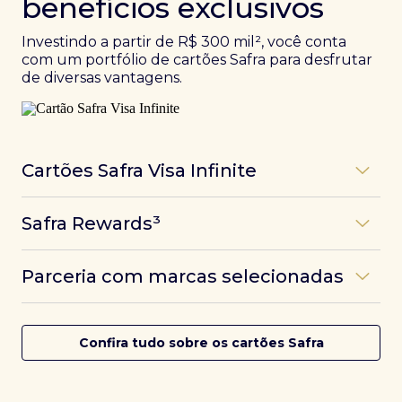
benefícios exclusivos
Investindo a partir de R$ 300 mil², você conta
com um portfólio de cartões Safra para desfrutar
de diversas vantagens.
Cartões Safra Visa Infinite
Os
cartões de crédito Infinite do Safra
unem
Safra Rewards³
experiências refinadas a benefícios únicos, como
até 3 pontos por dólar gasto, além de parcerias e
Programa de pontos dos cartões Safra com uma
benefícios exclusivos da bandeira Visa.
Parceria com marcas selecionadas
das melhores pontuações do mercado.
Com o
Safra Visa Infinite Investor
, você
converte seus investimentos em limite no cartão e
Desfrute de experiências únicas com as parcerias dos
Saiba mais
conta com acesso a mais de 1.400 salas VIP Dragon
cartões Safra.
Confira tudo sobre os cartões Safra
Pass ao redor do mundo.
Saiba mais