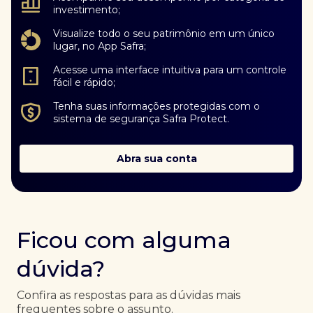
investimento;
Visualize todo o seu patrimônio em um único
lugar, no App Safra;
Acesse uma interface intuitiva para um controle
fácil e rápido;
Tenha suas informações protegidas com o
sistema de segurança Safra Protect.
Abra sua conta
Ficou com alguma
dúvida?
Confira as respostas para as dúvidas mais
frequentes sobre o assunto.