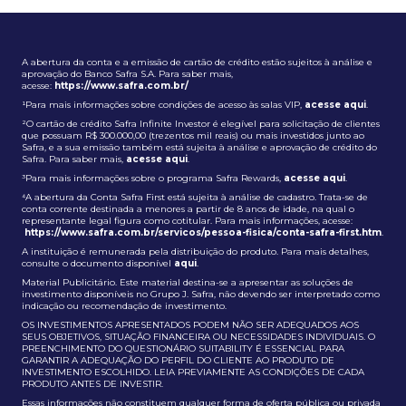
A abertura da conta e a emissão de cartão de crédito estão sujeitos à análise e
aprovação do Banco Safra S.A. Para saber mais,
acesse:
https://www.safra.com.br/
¹Para mais informações sobre condições de acesso às salas VIP,
acesse aqui
.
²O cartão de crédito Safra Infinite Investor é elegível para solicitação de clientes
que possuam R$ 300.000,00 (trezentos mil reais) ou mais investidos junto ao
Safra, e a sua emissão também está sujeita à análise e aprovação de crédito do
Safra. Para saber mais,
acesse aqui
.
³Para mais informações sobre o programa Safra Rewards,
acesse aqui
.
⁴A abertura da Conta Safra First está sujeita à análise de cadastro. Trata-se de
conta corrente destinada a menores a partir de 8 anos de idade, na qual o
representante legal figura como cotitular. Para mais informações, acesse:
https://www.safra.com.br/servicos/pessoa-fisica/conta-safra-first.htm
.
A instituição é remunerada pela distribuição do produto. Para mais detalhes,
consulte o documento disponível
aqui
.
Material Publicitário. Este material destina-se a apresentar as soluções de
investimento disponíveis no Grupo J. Safra, não devendo ser interpretado como
indicação ou recomendação de investimento.
OS INVESTIMENTOS APRESENTADOS PODEM NÃO SER ADEQUADOS AOS
SEUS OBJETIVOS, SITUAÇÃO FINANCEIRA OU NECESSIDADES INDIVIDUAIS. O
PREENCHIMENTO DO QUESTIONÁRIO SUITABILITY É ESSENCIAL PARA
GARANTIR A ADEQUAÇÃO DO PERFIL DO CLIENTE AO PRODUTO DE
INVESTIMENTO ESCOLHIDO. LEIA PREVIAMENTE AS CONDIÇÕES DE CADA
PRODUTO ANTES DE INVESTIR.
Essas informações não constituem qualquer forma de oferta pública ou privada