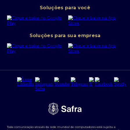
Pessoa Jurídica
Operações Financeiras
Canal de denúncias
Soluções para você
Abra sua conta PJ
Política de Investimentos Pessoais
SafraPay
Política de Segurança Cibernética
Conta corrente PJ
Portal da Privacidade
Soluções para sua empresa
Cartão Safra Empresas
PRSAC
Empréstimo e financiamentos PJ
Regras e Parâmetros de Atuação Banco Safra
Seguros para empresas
Relações com investidores
Derivativos
Remuneração Diferenciada FEE BASED
Agronegócios
Segurança da Informação
Tarifas e serviços Pessoa Física
Termos de Uso
Transparência de remuneração
Guia de Classificação de Natureza Cambial
Toda comunicação através da rede mundial de computadores está sujeita a