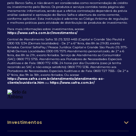
pelo Banco Safra, e não devem ser consideradas como recomendação de crédito
ou investimento pelo Banco. Os produtos e serviços contidos nesta página são
meramente informativos, sendo que a efetiva contratação dependerá da prévia
análise cadastral e aprovação do Banco Safra e abertura da conta corrente,
conforme aplicável. Esta instituição é aderente ao Código Anbima de regulação
e melhores práticas para atividade de distribuição de produtos de investimento.
Para mais informações sobre investimentos, acesse:
https://www.safra.com.br/investimentos/
Central de Atendimento Safra: 55 (11) 3253 4455 (Capital e Grande São Paulo) e
0300 105 1234 (Demais localidades) - De 2ª a 6ª feira, das 8h às 21h30, exceto
feriados. Central SafraPay / Pessoa Jurídica: Capital e Grande São Paulo (11) 3175-
8248 Demais Localidades 0300 015 7575 Atendimento personalizado, de 2ª a 6
feira, das 8h às 21h, exceto feriados. Serviço de Atendimento ao Consumidor
(SAC): 0800 772 5755. Atendimento aos Portadores de Necessidades Especiais
Auditivas e de Fala: 0800 772 4136. 24 horas por dia Ouvidoria (caso já tenha
recorrido ao SAC e não esteja satisfeito): 0800 770 1236. Atendimento aos
Portadores de Necessidades Especiais Auditivas e de Fala: 0800 727 7555 - De 2ª a
6ª feira, das 9h às 18h, exceto feriados. Ou acesse
https://www.safra.com.br/atendimento/atendimento-ao-
cliente/ouvidoria.htm
ou
https://www.safra.com.br/
Investimentos
Portfólio de investimentos