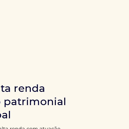
ta renda
 patrimonial
bal