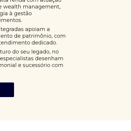
alta renda com atuação
 e wealth management,
égia à gestão
imentos.
ntegradas apoiam a
mento de patrimônio, com
atendimento dedicado.
uro do seu legado, no
 especialistas desenham
monial e sucessório com