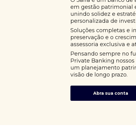
O Safra é um banco de 
em gestão patrimonial
unindo solidez e estrat
personalizada de invest
Soluções completas e i
preservação e o cresci
assessoria exclusiva e 
Pensando sempre no fut
Private Banking nossos
um planejamento patri
visão de longo prazo.
Abra sua conta