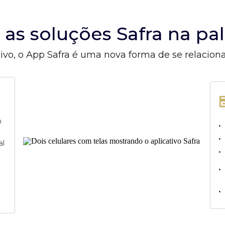
s as soluções Safra na p
ivo, o App Safra é uma nova forma de se relacion
m
•
•
al
•
•
•