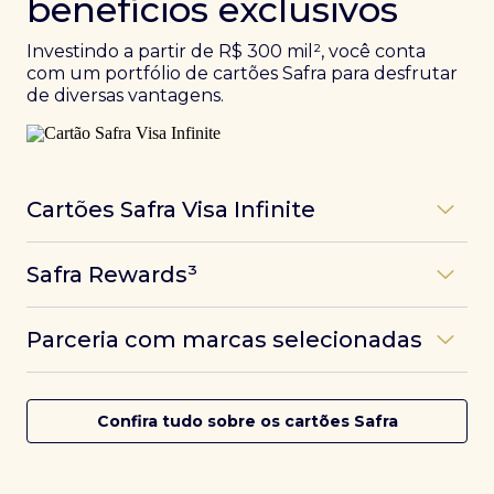
benefícios exclusivos
Investindo a partir de R$ 300 mil², você conta
com um portfólio de cartões Safra para desfrutar
de diversas vantagens.
Cartões Safra Visa Infinite
Os
cartões de crédito Infinite do Safra
unem
Safra Rewards³
experiências refinadas a benefícios únicos, como
até 3 pontos por dólar gasto, além de parcerias e
Programa de pontos dos cartões Safra com uma
benefícios exclusivos da bandeira Visa.
Parceria com marcas selecionadas
das melhores pontuações do mercado.
Com o
Safra Visa Infinite Investor
, você
converte seus investimentos em limite no cartão e
Desfrute de experiências únicas com as parcerias dos
Saiba mais
conta com acesso a mais de 1.400 salas VIP Dragon
cartões Safra.
Confira tudo sobre os cartões Safra
Pass ao redor do mundo.
Saiba mais