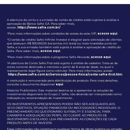
A abertura da conta e a emissão de cartão de crédito estão sujeitos à análise e
aprovação do Banco Safra S.A. Para saber mais,
acesse:
https://www.safra.com.br/
¹Para mais informações sobre condições de acesso às salas VIP,
acesse aqui
.
²O cartão de crédito Safra Infinite Investor é elegível para solicitação de clientes
que possuam R$ 300.000,00 (trezentos mil reais) ou mais investidos junto ao
Safra, e a sua emissão também está sujeita à análise e aprovação de crédito do
Safra. Para saber mais,
acesse aqui
.
³Para mais informações sobre o programa Safra Rewards,
acesse aqui
.
⁴A abertura da Conta Safra First está sujeita à análise de cadastro. Trata-se de
conta corrente destinada a menores a partir de 8 anos de idade, na qual o
representante legal figura como cotitular. Para mais informações, acesse:
https://www.safra.com.br/servicos/pessoa-fisica/conta-safra-first.htm
.
A instituição é remunerada pela distribuição do produto. Para mais detalhes,
consulte o documento disponível
aqui
.
Material Publicitário. Este material destina-se a apresentar as soluções de
investimento disponíveis no Grupo J. Safra, não devendo ser interpretado como
indicação ou recomendação de investimento.
OS INVESTIMENTOS APRESENTADOS PODEM NÃO SER ADEQUADOS AOS
SEUS OBJETIVOS, SITUAÇÃO FINANCEIRA OU NECESSIDADES INDIVIDUAIS. O
PREENCHIMENTO DO QUESTIONÁRIO SUITABILITY É ESSENCIAL PARA
GARANTIR A ADEQUAÇÃO DO PERFIL DO CLIENTE AO PRODUTO DE
INVESTIMENTO ESCOLHIDO. LEIA PREVIAMENTE AS CONDIÇÕES DE CADA
PRODUTO ANTES DE INVESTIR.
Essas informações não constituem qualquer forma de oferta pública ou privada