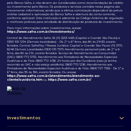
pelo Banco Safra, e não devem ser consideradas como recomendação de crédito
ou investimento pelo Banco. Os produtos e serviços contidos nesta página são
meramente informativos, sendo que a efetiva contratação dependerá da prévia
análise cadastral e aprovação do Banco Safra e abertura da conta corrente,
conforme aplicável. Esta instituição é aderente ao Código Anbima de regulação
e melhores práticas para atividade de distribuição de produtos de investimento.
Para mais informações sobre investimentos, acesse:
https://www.safra.com.br/investimentos/
Central de Atendimento Safra: 55 (11) 3253 4455 (Capital e Grande São Paulo) e
0300 105 1234 (Demais localidades) - De 2ª a 6ª feira, das 8h às 21h30, exceto
feriados. Central SafraPay / Pessoa Jurídica: Capital e Grande São Paulo (11) 3175-
8248 Demais Localidades 0300 015 7575 Atendimento personalizado, de 2ª a 6
feira, das 8h às 21h, exceto feriados. Serviço de Atendimento ao Consumidor
(SAC): 0800 772 5755. Atendimento aos Portadores de Necessidades Especiais
Auditivas e de Fala: 0800 772 4136. 24 horas por dia Ouvidoria (caso já tenha
recorrido ao SAC e não esteja satisfeito): 0800 770 1236. Atendimento aos
Portadores de Necessidades Especiais Auditivas e de Fala: 0800 727 7555 - De 2ª a
6ª feira, das 9h às 18h, exceto feriados. Ou acesse
https://www.safra.com.br/atendimento/atendimento-ao-
cliente/ouvidoria.htm
ou
https://www.safra.com.br/
Investimentos
Portfólio de investimentos