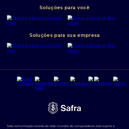
Pessoa Jurídica
Operações Financeiras
Canal de denúncias
Soluções para você
Abra sua conta PJ
Política de Investimentos Pessoais
SafraPay
Política de Segurança Cibernética
Conta corrente PJ
Portal da Privacidade
Soluções para sua empresa
Cartão Safra Empresas
PRSAC
Empréstimo e financiamentos PJ
Regras e Parâmetros de Atuação Banco Safra
Seguros para empresas
Relações com investidores
Derivativos
Remuneração Diferenciada FEE BASED
Agronegócios
Segurança da Informação
Tarifas e serviços Pessoa Física
Termos de Uso
Transparência de remuneração
Guia de Classificação de Natureza Cambial
Toda comunicação através da rede mundial de computadores está sujeita a