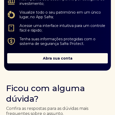
investimento;
Visualize todo o seu patrimônio em um único
lugar, no App Safra;
Acesse uma interface intuitiva para um controle
fácil e rápido;
Tenha suas informações protegidas com o
sistema de segurança Safra Protect.
Abra sua conta
Ficou com alguma
dúvida?
Confira as respostas para as dúvidas mais
frequentes sobre o assunto.