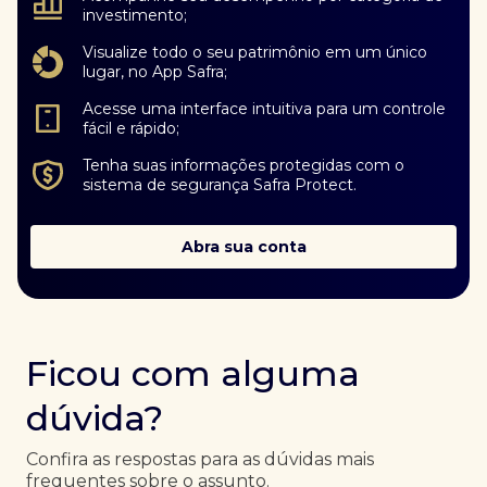
investimento;
Visualize todo o seu patrimônio em um único
lugar, no App Safra;
Acesse uma interface intuitiva para um controle
fácil e rápido;
Tenha suas informações protegidas com o
sistema de segurança Safra Protect.
Abra sua conta
Ficou com alguma
dúvida?
Confira as respostas para as dúvidas mais
frequentes sobre o assunto.