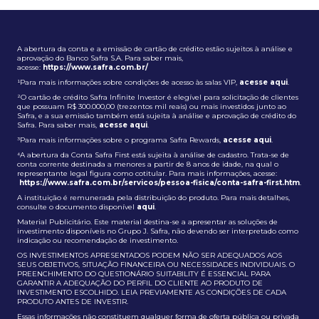
A abertura da conta e a emissão de cartão de crédito estão sujeitos à análise e
aprovação do Banco Safra S.A. Para saber mais,
acesse:
https://www.safra.com.br/
¹Para mais informações sobre condições de acesso às salas VIP,
acesse aqui
.
²O cartão de crédito Safra Infinite Investor é elegível para solicitação de clientes
que possuam R$ 300.000,00 (trezentos mil reais) ou mais investidos junto ao
Safra, e a sua emissão também está sujeita à análise e aprovação de crédito do
Safra. Para saber mais,
acesse aqui
.
³Para mais informações sobre o programa Safra Rewards,
acesse aqui
.
⁴A abertura da Conta Safra First está sujeita à análise de cadastro. Trata-se de
conta corrente destinada a menores a partir de 8 anos de idade, na qual o
representante legal figura como cotitular. Para mais informações, acesse:
https://www.safra.com.br/servicos/pessoa-fisica/conta-safra-first.htm
.
A instituição é remunerada pela distribuição do produto. Para mais detalhes,
consulte o documento disponível
aqui
.
Material Publicitário. Este material destina-se a apresentar as soluções de
investimento disponíveis no Grupo J. Safra, não devendo ser interpretado como
indicação ou recomendação de investimento.
OS INVESTIMENTOS APRESENTADOS PODEM NÃO SER ADEQUADOS AOS
SEUS OBJETIVOS, SITUAÇÃO FINANCEIRA OU NECESSIDADES INDIVIDUAIS. O
PREENCHIMENTO DO QUESTIONÁRIO SUITABILITY É ESSENCIAL PARA
GARANTIR A ADEQUAÇÃO DO PERFIL DO CLIENTE AO PRODUTO DE
INVESTIMENTO ESCOLHIDO. LEIA PREVIAMENTE AS CONDIÇÕES DE CADA
PRODUTO ANTES DE INVESTIR.
Essas informações não constituem qualquer forma de oferta pública ou privada