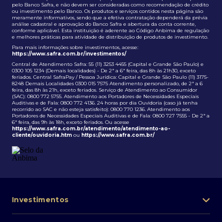
pelo Banco Safra, e não devem ser consideradas como recomendação de crédito
ou investimento pelo Banco. Os produtos e serviços contidos nesta página são
meramente informativos, sendo que a efetiva contratação dependerá da prévia
análise cadastral e aprovação do Banco Safra e abertura da conta corrente,
conforme aplicável. Esta instituição é aderente ao Código Anbima de regulação
e melhores práticas para atividade de distribuição de produtos de investimento.
Para mais informações sobre investimentos, acesse:
https://www.safra.com.br/investimentos/
Central de Atendimento Safra: 55 (11) 3253 4455 (Capital e Grande São Paulo) e
0300 105 1234 (Demais localidades) - De 2ª a 6ª feira, das 8h às 21h30, exceto
feriados. Central SafraPay / Pessoa Jurídica: Capital e Grande São Paulo (11) 3175-
8248 Demais Localidades 0300 015 7575 Atendimento personalizado, de 2ª a 6
feira, das 8h às 21h, exceto feriados. Serviço de Atendimento ao Consumidor
(SAC): 0800 772 5755. Atendimento aos Portadores de Necessidades Especiais
Auditivas e de Fala: 0800 772 4136. 24 horas por dia Ouvidoria (caso já tenha
recorrido ao SAC e não esteja satisfeito): 0800 770 1236. Atendimento aos
Portadores de Necessidades Especiais Auditivas e de Fala: 0800 727 7555 - De 2ª a
6ª feira, das 9h às 18h, exceto feriados. Ou acesse
https://www.safra.com.br/atendimento/atendimento-ao-
cliente/ouvidoria.htm
ou
https://www.safra.com.br/
Investimentos
Portfólio de investimentos