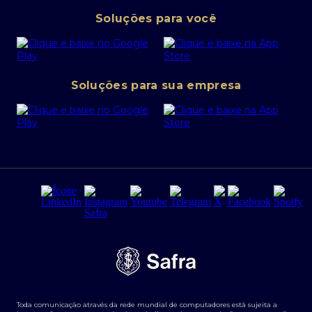
Pessoa Jurídica
Operações Financeiras
Canal de denúncias
Soluções para você
Abra sua conta PJ
Política de Investimentos Pessoais
SafraPay
Política de Segurança Cibernética
Conta corrente PJ
Portal da Privacidade
Soluções para sua empresa
Cartão Safra Empresas
PRSAC
Empréstimo e financiamentos PJ
Regras e Parâmetros de Atuação Banco Safra
Seguros para empresas
Relações com investidores
Derivativos
Remuneração Diferenciada FEE BASED
Agronegócios
Segurança da Informação
Tarifas e serviços Pessoa Física
Termos de Uso
Transparência de remuneração
Guia de Classificação de Natureza Cambial
Toda comunicação através da rede mundial de computadores está sujeita a