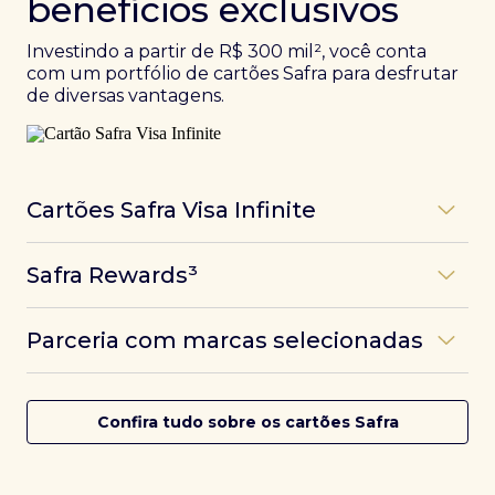
benefícios exclusivos
Investindo a partir de R$ 300 mil², você conta
com um portfólio de cartões Safra para desfrutar
de diversas vantagens.
Cartões Safra Visa Infinite
Os
cartões de crédito Infinite do Safra
unem
Safra Rewards³
experiências refinadas a benefícios únicos, como
até 3 pontos por dólar gasto, além de parcerias e
Programa de pontos dos cartões Safra com uma
benefícios exclusivos da bandeira Visa.
Parceria com marcas selecionadas
das melhores pontuações do mercado.
Com o
Safra Visa Infinite Investor
, você
converte seus investimentos em limite no cartão e
Desfrute de experiências únicas com as parcerias dos
Saiba mais
conta com acesso a mais de 1.400 salas VIP Dragon
cartões Safra.
Confira tudo sobre os cartões Safra
Pass ao redor do mundo.
Saiba mais