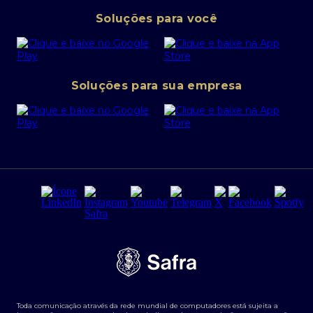
Pessoa Jurídica
Operações Financeiras
Canal de denúncias
Soluções para você
Abra sua conta PJ
Política de Investimentos Pessoais
SafraPay
Política de Segurança Cibernética
Conta corrente PJ
Portal da Privacidade
Soluções para sua empresa
Cartão Safra Empresas
PRSAC
Empréstimo e financiamentos PJ
Regras e Parâmetros de Atuação Banco Safra
Seguros para empresas
Relações com investidores
Derivativos
Remuneração Diferenciada FEE BASED
Agronegócios
Segurança da Informação
Tarifas e serviços Pessoa Física
Termos de Uso
Transparência de remuneração
Guia de Classificação de Natureza Cambial
Toda comunicação através da rede mundial de computadores está sujeita a