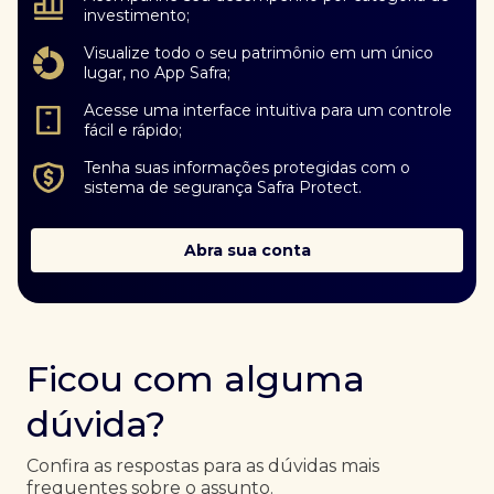
investimento;
Visualize todo o seu patrimônio em um único
lugar, no App Safra;
Acesse uma interface intuitiva para um controle
fácil e rápido;
Tenha suas informações protegidas com o
sistema de segurança Safra Protect.
Abra sua conta
Ficou com alguma
dúvida?
Confira as respostas para as dúvidas mais
frequentes sobre o assunto.