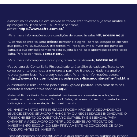
A abertura da conta e a emissão de cartão de crédito estão sujeitos à análise e
aprovação do Banco Safra S.A. Para saber mais,
acesse:
https://www.safra.com.br/
¹Para mais informações sobre condições de acesso às salas VIP,
acesse aqui
.
²O cartão de crédito Safra Infinite Investor é elegível para solicitação de clientes
que possuam R$ 300.000,00 (trezentos mil reais) ou mais investidos junto ao
Safra, e a sua emissão também está sujeita à análise e aprovação de crédito do
Safra. Para saber mais,
acesse aqui
.
³Para mais informações sobre o programa Safra Rewards,
acesse aqui
.
⁴A abertura da Conta Safra First está sujeita à análise de cadastro. Trata-se de
conta corrente destinada a menores a partir de 8 anos de idade, na qual o
representante legal figura como cotitular. Para mais informações, acesse:
https://www.safra.com.br/servicos/pessoa-fisica/conta-safra-first.htm
.
A instituição é remunerada pela distribuição do produto. Para mais detalhes,
consulte o documento disponível
aqui
.
Material Publicitário. Este material destina-se a apresentar as soluções de
investimento disponíveis no Grupo J. Safra, não devendo ser interpretado como
indicação ou recomendação de investimento.
OS INVESTIMENTOS APRESENTADOS PODEM NÃO SER ADEQUADOS AOS
SEUS OBJETIVOS, SITUAÇÃO FINANCEIRA OU NECESSIDADES INDIVIDUAIS. O
PREENCHIMENTO DO QUESTIONÁRIO SUITABILITY É ESSENCIAL PARA
GARANTIR A ADEQUAÇÃO DO PERFIL DO CLIENTE AO PRODUTO DE
INVESTIMENTO ESCOLHIDO. LEIA PREVIAMENTE AS CONDIÇÕES DE CADA
PRODUTO ANTES DE INVESTIR.
Essas informações não constituem qualquer forma de oferta pública ou privada