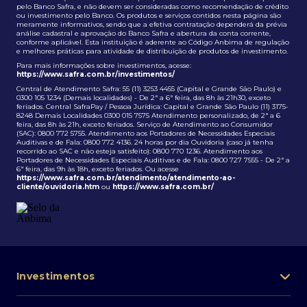
pelo Banco Safra, e não devem ser consideradas como recomendação de crédito
ou investimento pelo Banco. Os produtos e serviços contidos nesta página são
meramente informativos, sendo que a efetiva contratação dependerá da prévia
análise cadastral e aprovação do Banco Safra e abertura da conta corrente,
conforme aplicável. Esta instituição é aderente ao Código Anbima de regulação
e melhores práticas para atividade de distribuição de produtos de investimento.
Para mais informações sobre investimentos, acesse:
https://www.safra.com.br/investimentos/
Central de Atendimento Safra: 55 (11) 3253 4455 (Capital e Grande São Paulo) e
0300 105 1234 (Demais localidades) - De 2ª a 6ª feira, das 8h às 21h30, exceto
feriados. Central SafraPay / Pessoa Jurídica: Capital e Grande São Paulo (11) 3175-
8248 Demais Localidades 0300 015 7575 Atendimento personalizado, de 2ª a 6
feira, das 8h às 21h, exceto feriados. Serviço de Atendimento ao Consumidor
(SAC): 0800 772 5755. Atendimento aos Portadores de Necessidades Especiais
Auditivas e de Fala: 0800 772 4136. 24 horas por dia Ouvidoria (caso já tenha
recorrido ao SAC e não esteja satisfeito): 0800 770 1236. Atendimento aos
Portadores de Necessidades Especiais Auditivas e de Fala: 0800 727 7555 - De 2ª a
6ª feira, das 9h às 18h, exceto feriados. Ou acesse
https://www.safra.com.br/atendimento/atendimento-ao-
cliente/ouvidoria.htm
ou
https://www.safra.com.br/
Investimentos
Portfólio de investimentos