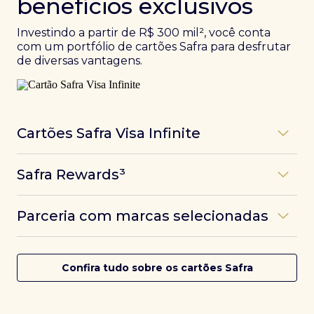
benefícios exclusivos
Investindo a partir de R$ 300 mil², você conta
com um portfólio de cartões Safra para desfrutar
de diversas vantagens.
Cartões Safra Visa Infinite
Os
cartões de crédito Infinite do Safra
unem
Safra Rewards³
experiências refinadas a benefícios únicos, como
até 3 pontos por dólar gasto, além de parcerias e
Programa de pontos dos cartões Safra com uma
benefícios exclusivos da bandeira Visa.
Parceria com marcas selecionadas
das melhores pontuações do mercado.
Com o
Safra Visa Infinite Investor
, você
converte seus investimentos em limite no cartão e
Desfrute de experiências únicas com as parcerias dos
Saiba mais
conta com acesso a mais de 1.400 salas VIP Dragon
cartões Safra.
Confira tudo sobre os cartões Safra
Pass ao redor do mundo.
Saiba mais