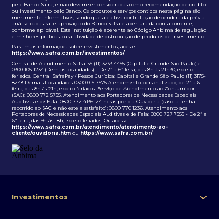
pelo Banco Safra, e não devem ser consideradas como recomendação de crédito
ou investimento pelo Banco. Os produtos e serviços contidos nesta página são
meramente informativos, sendo que a efetiva contratação dependerá da prévia
análise cadastral e aprovação do Banco Safra e abertura da conta corrente,
conforme aplicável. Esta instituição é aderente ao Código Anbima de regulação
e melhores práticas para atividade de distribuição de produtos de investimento.
Para mais informações sobre investimentos, acesse:
https://www.safra.com.br/investimentos/
Central de Atendimento Safra: 55 (11) 3253 4455 (Capital e Grande São Paulo) e
0300 105 1234 (Demais localidades) - De 2ª a 6ª feira, das 8h às 21h30, exceto
feriados. Central SafraPay / Pessoa Jurídica: Capital e Grande São Paulo (11) 3175-
8248 Demais Localidades 0300 015 7575 Atendimento personalizado, de 2ª a 6
feira, das 8h às 21h, exceto feriados. Serviço de Atendimento ao Consumidor
(SAC): 0800 772 5755. Atendimento aos Portadores de Necessidades Especiais
Auditivas e de Fala: 0800 772 4136. 24 horas por dia Ouvidoria (caso já tenha
recorrido ao SAC e não esteja satisfeito): 0800 770 1236. Atendimento aos
Portadores de Necessidades Especiais Auditivas e de Fala: 0800 727 7555 - De 2ª a
6ª feira, das 9h às 18h, exceto feriados. Ou acesse
https://www.safra.com.br/atendimento/atendimento-ao-
cliente/ouvidoria.htm
ou
https://www.safra.com.br/
Investimentos
Portfólio de investimentos