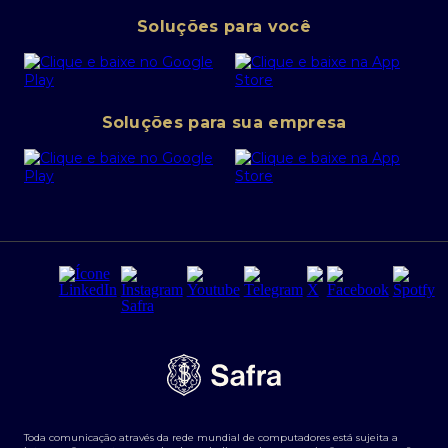
Pessoa Jurídica
Operações Financeiras
Canal de denúncias
Soluções para você
Abra sua conta PJ
Política de Investimentos Pessoais
SafraPay
Política de Segurança Cibernética
Conta corrente PJ
Portal da Privacidade
Soluções para sua empresa
Cartão Safra Empresas
PRSAC
Empréstimo e financiamentos PJ
Regras e Parâmetros de Atuação Banco Safra
Seguros para empresas
Relações com investidores
Derivativos
Remuneração Diferenciada FEE BASED
Agronegócios
Segurança da Informação
Tarifas e serviços Pessoa Física
Termos de Uso
Transparência de remuneração
Guia de Classificação de Natureza Cambial
Toda comunicação através da rede mundial de computadores está sujeita a