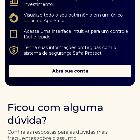
investimento;
Visualize todo o seu patrimônio em um único
lugar, no App Safra;
Acesse uma interface intuitiva para um controle
fácil e rápido;
Tenha suas informações protegidas com o
sistema de segurança Safra Protect.
Abra sua conta
Ficou com alguma
dúvida?
Confira as respostas para as dúvidas mais
frequentes sobre o assunto.