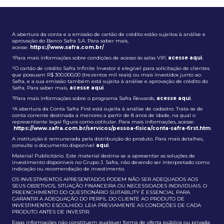
A abertura da conta e a emissão de cartão de crédito estão sujeitos à análise e
aprovação do Banco Safra S.A. Para saber mais,
acesse:
https://www.safra.com.br/
¹Para mais informações sobre condições de acesso às salas VIP,
acesse aqui
.
²O cartão de crédito Safra Infinite Investor é elegível para solicitação de clientes
que possuam R$ 300.000,00 (trezentos mil reais) ou mais investidos junto ao
Safra, e a sua emissão também está sujeita à análise e aprovação de crédito do
Safra. Para saber mais,
acesse aqui
.
³Para mais informações sobre o programa Safra Rewards,
acesse aqui
.
⁴A abertura da Conta Safra First está sujeita à análise de cadastro. Trata-se de
conta corrente destinada a menores a partir de 8 anos de idade, na qual o
representante legal figura como cotitular. Para mais informações, acesse:
https://www.safra.com.br/servicos/pessoa-fisica/conta-safra-first.htm
.
A instituição é remunerada pela distribuição do produto. Para mais detalhes,
consulte o documento disponível
aqui
.
Material Publicitário. Este material destina-se a apresentar as soluções de
investimento disponíveis no Grupo J. Safra, não devendo ser interpretado como
indicação ou recomendação de investimento.
OS INVESTIMENTOS APRESENTADOS PODEM NÃO SER ADEQUADOS AOS
SEUS OBJETIVOS, SITUAÇÃO FINANCEIRA OU NECESSIDADES INDIVIDUAIS. O
PREENCHIMENTO DO QUESTIONÁRIO SUITABILITY É ESSENCIAL PARA
GARANTIR A ADEQUAÇÃO DO PERFIL DO CLIENTE AO PRODUTO DE
INVESTIMENTO ESCOLHIDO. LEIA PREVIAMENTE AS CONDIÇÕES DE CADA
PRODUTO ANTES DE INVESTIR.
Essas informações não constituem qualquer forma de oferta pública ou privada