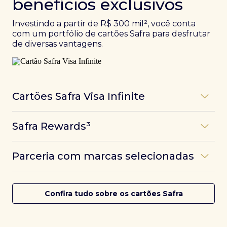
benefícios exclusivos
Investindo a partir de R$ 300 mil², você conta
com um portfólio de cartões Safra para desfrutar
de diversas vantagens.
Cartões Safra Visa Infinite
Os
cartões de crédito Infinite do Safra
unem
Safra Rewards³
experiências refinadas a benefícios únicos, como
até 3 pontos por dólar gasto, além de parcerias e
Programa de pontos dos cartões Safra com uma
benefícios exclusivos da bandeira Visa.
Parceria com marcas selecionadas
das melhores pontuações do mercado.
Com o
Safra Visa Infinite Investor
, você
converte seus investimentos em limite no cartão e
Desfrute de experiências únicas com as parcerias dos
Saiba mais
conta com acesso a mais de 1.400 salas VIP Dragon
cartões Safra.
Confira tudo sobre os cartões Safra
Pass ao redor do mundo.
Saiba mais